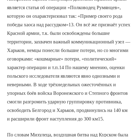
является статья об операции «Полководец Румянцев»,
которую он охарактеризовал так: «Пример своего рода
победы хаоса над рассудком»13. Он всё же признаёт успех
Красной армии, т.к. были освобождены большие
территории, захвачен важный коммуникационный узел —
Харьков, немцы понесли большие потери, но со многими
оговорками: «кошмарные» потери, «политический»
характер операции и т.п.14 По нашему мнению, оценки
польского исследователя являются явно одиозными и
неверными. В ходе трёхнедельных ожесточённых и
упорных боёв войска Воронежского и Степного фронтов
смогли разгромить ударную группировку противника,
освободить Белгород и Харьков, продвинулись на 140 км
и расширили фронт наступления до 300 км15.
По словам Михулеца, воздушная битва над Курском была