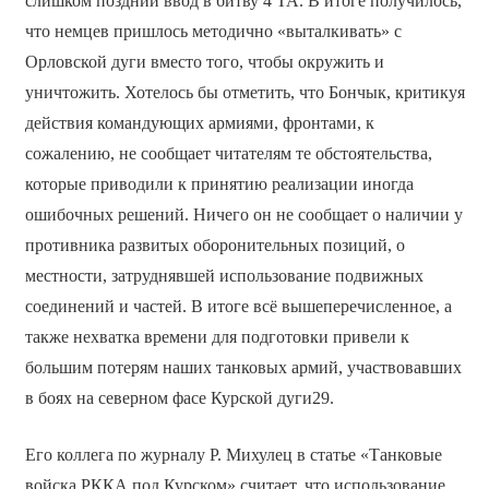
слишком поздний ввод в битву 4 ТА. В итоге получилось,
что немцев пришлось методично «выталкивать» с
Орловской дуги вместо того, чтобы окружить и
уничтожить. Хотелось бы отметить, что Бончык, критикуя
действия командующих армиями, фронтами, к
сожалению, не сообщает читателям те обстоятельства,
которые приводили к принятию реализации иногда
ошибочных решений. Ничего он не сообщает о наличии у
противника развитых оборонительных позиций, о
местности, затруднявшей использование подвижных
соединений и частей. В итоге всё вышеперечисленное, а
также нехватка времени для подготовки привели к
большим потерям наших танковых армий, участвовавших
в боях на северном фасе Курской дуги29.
Его коллега по журналу Р. Михулец в статье «Танковые
войска РККА под Курском» считает, что использование