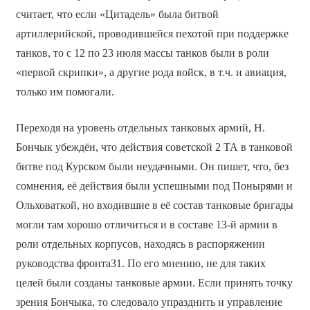
считает, что если «Цитадель» была битвой
артиллерийской, проводившейся пехотой при поддержке
танков, то с 12 по 23 июля массы танков были в роли
«первой скрипки», а другие рода войск, в т.ч. и авиация,
только им помогали.
Переходя на уровень отдельных танковых армий, Н.
Бончык убеждён, что действия советской 2 ТА в танковой
битве под Курском были неудачными. Он пишет, что, без
сомнения, её действия были успешными под Понырями и
Ольховаткой, но входившие в её состав танковые бригады
могли там хорошо отличиться и в составе 13-й армии в
роли отдельных корпусов, находясь в распоряжении
руководства фронта31. По его мнению, не для таких
целей были созданы танковые армии. Если принять точку
зрения Бончыка, то следовало упразднить и управление