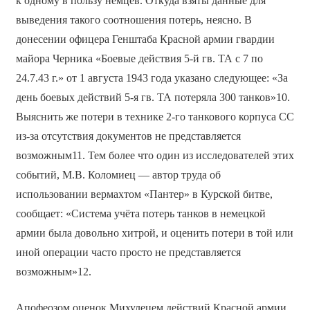
к одному в пользу немцев. Откуда взяты данные для
выведения такого соотношения потерь, неясно. В
донесении офицера Генштаба Красной армии гвардии
майора Черника «Боевые действия 5-й гв. ТА с 7 по
24.7.43 г.» от 1 августа 1943 года указано следующее: «За
день боевых действий 5-я гв. ТА потеряла 300 танков»10.
Выяснить же потери в технике 2-го танкового корпуса СС
из-за отсутствия документов не представляется
возможным11. Тем более что один из исследователей этих
событий, М.В. Коломиец — автор труда об
использовании вермахтом «Пантер» в Курской битве,
сообщает: «Система учёта потерь танков в немецкой
армии была довольно хитрой, и оценить потери в той или
иной операции часто просто не представляется
возможным»12.
Апофеозом оценок Михулецем действий Красной армии