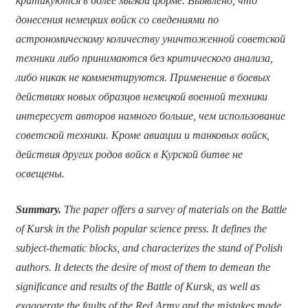
критикуются в более мягкой форме. Выявлено, что
донесения немецких войск со сведениями по
астрономическому количеству уничтоженной советской
техники либо принимаются без критического анализа,
либо никак не комментируются. Применение в боевых
действиях новых образцов немецкой военной техники
интересует авторов намного больше, чем использование
советской техники. Кроме авиации и танковых войск,
действия других родов войск в Курской битве не
освещены.
Summary.
The paper offers a survey of materials on the Battle
of Kursk in the Polish popular science press. It defines the
subject-thematic blocks, and characterizes the stand of Polish
authors. It detects the desire of most of them to demean the
significance and results of the Battle of Kursk, as well as
exaggerate the faults of the Red Army and the mistakes made