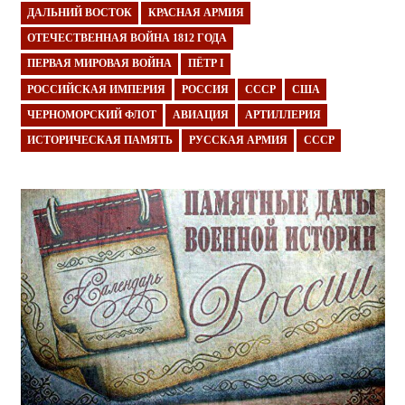
ДАЛЬНИЙ ВОСТОК
КРАСНАЯ АРМИЯ
ОТЕЧЕСТВЕННАЯ ВОЙНА 1812 ГОДА
ПЕРВАЯ МИРОВАЯ ВОЙНА
ПЁТР I
РОССИЙСКАЯ ИМПЕРИЯ
РОССИЯ
СССР
США
ЧЕРНОМОРСКИЙ ФЛОТ
АВИАЦИЯ
АРТИЛЛЕРИЯ
ИСТОРИЧЕСКАЯ ПАМЯТЬ
РУССКАЯ АРМИЯ
СССР