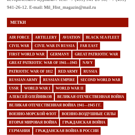
941-26-12. E-mail: Mil_Hist_magazin@mail.ru
МЕТКИ
AIR FORCE
ARTILLERY
AVIATION
BLACK SEA FLEET
CIVIL WAR
CIVIL WAR IN RUSSIA
FAR EAST
FIRST WORLD WAR
GERMANY
GREAT PATRIOTIC WAR
GREAT PATRIOTIC WAR OF 1941—1945
NAVY
PATRIOTIC WAR OF 1812
RED ARMY
RUSSIA
RUSSIAN ARMY
RUSSIAN EMPIRE
SECOND WORLD WAR
USSR
WORLD WAR I
WORLD WAR II
АЛЕКСЕЙ ОЛЕЙНИКОВ
ВЕЛИКАЯ ОТЕЧЕСТВЕННАЯ ВОЙНА
ВЕЛИКАЯ ОТЕЧЕСТВЕННАЯ ВОЙНА 1941—1945 ГГ.
ВОЕННО-МОРСКОЙ ФЛОТ
ВОЕННО-ВОЗДУШНЫЕ СИЛЫ
ВТОРАЯ МИРОВАЯ ВОЙНА
ГРАЖДАНСКАЯ ВОЙНА
ГЕРМАНИЯ
ГРАЖДАНСКАЯ ВОЙНА В РОССИИ