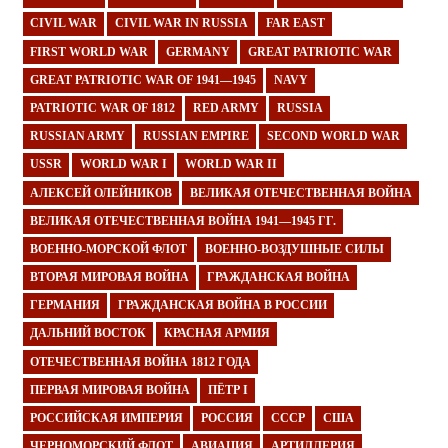
CIVIL WAR
CIVIL WAR IN RUSSIA
FAR EAST
FIRST WORLD WAR
GERMANY
GREAT PATRIOTIC WAR
GREAT PATRIOTIC WAR OF 1941—1945
NAVY
PATRIOTIC WAR OF 1812
RED ARMY
RUSSIA
RUSSIAN ARMY
RUSSIAN EMPIRE
SECOND WORLD WAR
USSR
WORLD WAR I
WORLD WAR II
АЛЕКСЕЙ ОЛЕЙНИКОВ
ВЕЛИКАЯ ОТЕЧЕСТВЕННАЯ ВОЙНА
ВЕЛИКАЯ ОТЕЧЕСТВЕННАЯ ВОЙНА 1941—1945 ГГ.
ВОЕННО-МОРСКОЙ ФЛОТ
ВОЕННО-ВОЗДУШНЫЕ СИЛЫ
ВТОРАЯ МИРОВАЯ ВОЙНА
ГРАЖДАНСКАЯ ВОЙНА
ГЕРМАНИЯ
ГРАЖДАНСКАЯ ВОЙНА В РОССИИ
ДАЛЬНИЙ ВОСТОК
КРАСНАЯ АРМИЯ
ОТЕЧЕСТВЕННАЯ ВОЙНА 1812 ГОДА
ПЕРВАЯ МИРОВАЯ ВОЙНА
ПЁТР I
РОССИЙСКАЯ ИМПЕРИЯ
РОССИЯ
СССР
США
ЧЕРНОМОРСКИЙ ФЛОТ
АВИАЦИЯ
АРТИЛЛЕРИЯ