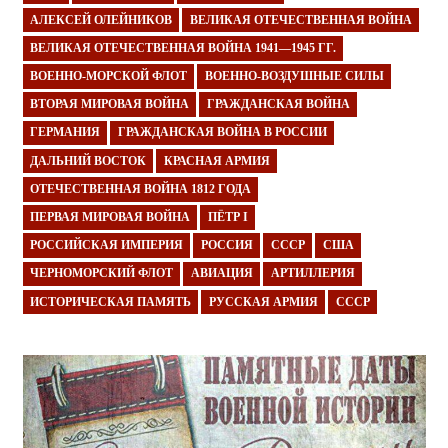
АЛЕКСЕЙ ОЛЕЙНИКОВ
ВЕЛИКАЯ ОТЕЧЕСТВЕННАЯ ВОЙНА
ВЕЛИКАЯ ОТЕЧЕСТВЕННАЯ ВОЙНА 1941—1945 ГГ.
ВОЕННО-МОРСКОЙ ФЛОТ
ВОЕННО-ВОЗДУШНЫЕ СИЛЫ
ВТОРАЯ МИРОВАЯ ВОЙНА
ГРАЖДАНСКАЯ ВОЙНА
ГЕРМАНИЯ
ГРАЖДАНСКАЯ ВОЙНА В РОССИИ
ДАЛЬНИЙ ВОСТОК
КРАСНАЯ АРМИЯ
ОТЕЧЕСТВЕННАЯ ВОЙНА 1812 ГОДА
ПЕРВАЯ МИРОВАЯ ВОЙНА
ПЁТР I
РОССИЙСКАЯ ИМПЕРИЯ
РОССИЯ
СССР
США
ЧЕРНОМОРСКИЙ ФЛОТ
АВИАЦИЯ
АРТИЛЛЕРИЯ
ИСТОРИЧЕСКАЯ ПАМЯТЬ
РУССКАЯ АРМИЯ
СССР