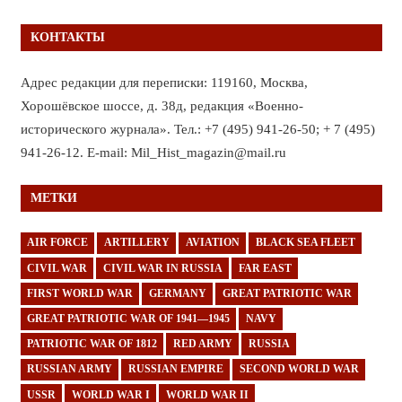
КОНТАКТЫ
Адрес редакции для переписки: 119160, Москва,
Хорошёвское шоссе, д. 38д, редакция «Военно-
исторического журнала». Тел.: +7 (495) 941-26-50; + 7 (495)
941-26-12. E-mail: Mil_Hist_magazin@mail.ru
МЕТКИ
AIR FORCE
ARTILLERY
AVIATION
BLACK SEA FLEET
CIVIL WAR
CIVIL WAR IN RUSSIA
FAR EAST
FIRST WORLD WAR
GERMANY
GREAT PATRIOTIC WAR
GREAT PATRIOTIC WAR OF 1941—1945
NAVY
PATRIOTIC WAR OF 1812
RED ARMY
RUSSIA
RUSSIAN ARMY
RUSSIAN EMPIRE
SECOND WORLD WAR
USSR
WORLD WAR I
WORLD WAR II