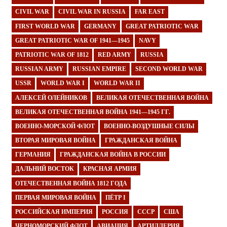
CIVIL WAR
CIVIL WAR IN RUSSIA
FAR EAST
FIRST WORLD WAR
GERMANY
GREAT PATRIOTIC WAR
GREAT PATRIOTIC WAR OF 1941—1945
NAVY
PATRIOTIC WAR OF 1812
RED ARMY
RUSSIA
RUSSIAN ARMY
RUSSIAN EMPIRE
SECOND WORLD WAR
USSR
WORLD WAR I
WORLD WAR II
АЛЕКСЕЙ ОЛЕЙНИКОВ
ВЕЛИКАЯ ОТЕЧЕСТВЕННАЯ ВОЙНА
ВЕЛИКАЯ ОТЕЧЕСТВЕННАЯ ВОЙНА 1941—1945 ГГ.
ВОЕННО-МОРСКОЙ ФЛОТ
ВОЕННО-ВОЗДУШНЫЕ СИЛЫ
ВТОРАЯ МИРОВАЯ ВОЙНА
ГРАЖДАНСКАЯ ВОЙНА
ГЕРМАНИЯ
ГРАЖДАНСКАЯ ВОЙНА В РОССИИ
ДАЛЬНИЙ ВОСТОК
КРАСНАЯ АРМИЯ
ОТЕЧЕСТВЕННАЯ ВОЙНА 1812 ГОДА
ПЕРВАЯ МИРОВАЯ ВОЙНА
ПЁТР I
РОССИЙСКАЯ ИМПЕРИЯ
РОССИЯ
СССР
США
ЧЕРНОМОРСКИЙ ФЛОТ
АВИАЦИЯ
АРТИЛЛЕРИЯ