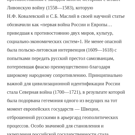
Ливонскую войну (1558—1583), которую
Н.Ф. Ковалевский и С.Б. Маслий в своей научной статье
обозначили как «первая война России и Европы…
приведшая к противостоянию двух миров, культур,
социально-экономических систем»1. Не менее опасной
была польско-литовская интервенция (1609—1618) с
попытками передать русский престол самозванцам,
потерпевшая фиаско преимущественно благодаря
широкому народному сопротивлению. Принципиально
важной для цивилизационной идентификации России
стала Северная война (1700—1721), в результате которой
была подорвана гегемония одного из ведущих на тот
момент европейских государств — Швеции,
отброшенной русскими в арьергард геополитических
процессов. Особо значимой для становления и
укрепления российской государственности стала