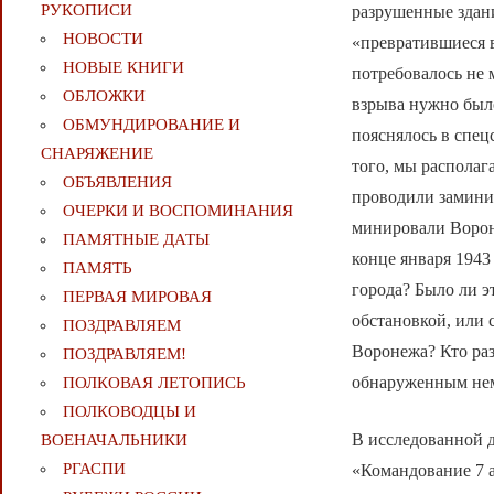
РУКОПИСИ
разрушенные здани
НОВОСТИ
«превратившиеся в
НОВЫЕ КНИГИ
потребовалось не 
ОБЛОЖКИ
взрыва нужно было
ОБМУНДИРОВАНИЕ И
пояснялось в спе
СНАРЯЖЕНИЕ
того, мы располаг
ОБЪЯВЛЕНИЯ
проводили заминир
ОЧЕРКИ И ВОСПОМИНАНИЯ
минировали Ворон
ПАМЯТНЫЕ ДАТЫ
конце января 1943
ПАМЯТЬ
города? Было ли 
ПЕРВАЯ МИРОВАЯ
обстановкой, или
ПОЗДРАВЛЯЕМ
Воронежа? Кто раз
ПОЗДРАВЛЯЕМ!
обнаруженным нем
ПОЛКОВАЯ ЛЕТОПИСЬ
ПОЛКОВОДЦЫ И
В исследованной д
ВОЕНАЧАЛЬНИКИ
РГАСПИ
«Командование 7 а