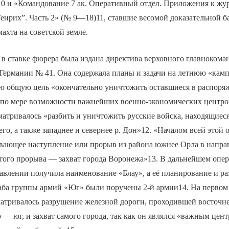
10 и «Командование 7 ак. Оперативный отдел. Приложения к жу
Генрих”. Часть 2» (№ 9—18)11, ставшие весомой доказательной б
ахта на советской земле.
а в ставке фюрера была издана директива верховного главноком
Германии № 41. Она содержала планы и задачи на летнюю «кам
ю общую цель «окончательно уничтожить оставшиеся в распоря
 по мере возможности важнейших военно-экономических центро
матривалось «разбить и уничтожить русские войска, находящиеся
го, а также западнее и севернее р. Дон»12. «Началом всей этой
вающее наступление или прорыв из района южнее Орла в напра
ого прорыва — захват города Воронежа»13. В дальнейшем опер
влении получила наименование «Блау», а её планирование и ра
аба группы армий «Юг» были поручены 2-й армии14. На первом
матривалось разрушение железной дороги, проходившей восточн
 — юг, и захват самого города, так как он являлся «важным цен