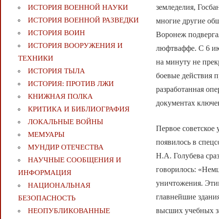
земледелия, Госб
ИСТОРИЯ ВОЕННОЙ НАУКИ
ИСТОРИЯ ВОЕННОЙ РАЗВЕДКИ
многие другие общ
ИСТОРИЯ ВОИН
Воронеж подверга
ИСТОРИЯ ВООРУЖЕНИЯ И
люфтваффе. С 6 ию
ТЕХНИКИ
на минуту не пре
ИСТОРИЯ ТЫЛА
боевые действия 
ИСТОРИЯ: ПРОТИВ ЛЖИ
разработанная оп
КНИЖНАЯ ПОЛКА
документах ключев
КРИТИКА И БИБЛИОГРАФИЯ
ЛОКАЛЬНЫЕ ВОЙНЫ
Первое советское
МЕМУАРЫ
появилось в спец
МУНДИР ОТЕЧЕСТВА
Н.А. Голубева сра
НАУЧНЫЕ СООБЩЕНИЯ И
говорилось: «Немц
ИНФОРМАЦИЯ
уничтожения. Эти
НАЦИОНАЛЬНАЯ
главнейшие здани
БЕЗОПАСНОСТЬ
высших учебных з
НЕОПУБЛИКОВАННЫЕ