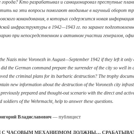
е города? Кто разрабатывал и санкционировал преступные планы
тить на эти вопросы помогают вводимые в научный оборот т
овского командования, в которых содержится новая информаци
ской инфраструктуры в 1942—1943 гг. по заранее подготовленн
арию при непосредственном и активном участии генералов, офи
the Nazis mine Voronezh in August—September 1942 if they left it only 
did the German command prepare the surrender of the city so well i
ed the criminal plans for its barbaric destruction? The trophy documen
ain new information about the destruction of the Voronezh city infras
previously prepared and thought-out scenario with the direct and active
nd soldiers of the Wehrmacht, help to answer these questions.
горий Владиславович
— публицист
И С ЧАСОВЫМ МЕХАНИЗМОМ ДОЛЖНЫ… СРАБАТЫВАТ