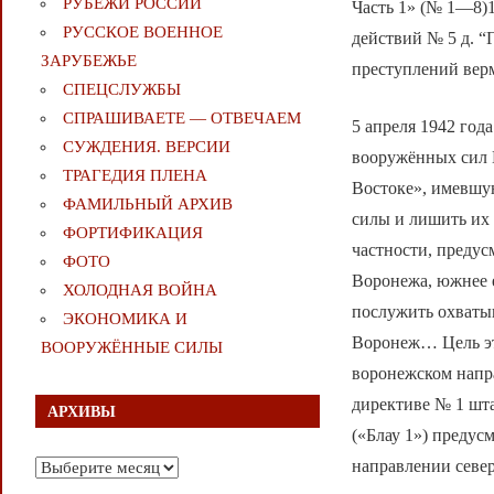
РУБЕЖИ РОССИИ
Часть 1» (№ 1—8)
РУССКОЕ ВОЕННОЕ
действий № 5 д. “
ЗАРУБЕЖЬЕ
преступлений верм
СПЕЦСЛУЖБЫ
СПРАШИВАЕТЕ — ОТВЕЧАЕМ
5 апреля 1942 год
СУЖДЕНИЯ. ВЕРСИИ
вооружённых сил 
ТРАГЕДИЯ ПЛЕНА
Востоке», имевшу
ФАМИЛЬНЫЙ АРХИВ
силы и лишить их
ФОРТИФИКАЦИЯ
частности, предус
ФОТО
Воронежа, южнее е
ХОЛОДНАЯ ВОЙНА
послужить охваты
ЭКОНОМИКА И
Воронеж… Цель эт
ВООРУЖЁННЫЕ СИЛЫ
воронежском напра
директиве № 1 шт
АРХИВЫ
(«Блау 1») предус
направлении север
Архивы