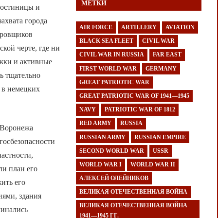
МЕТКИ
гостиницы и
захвата города
AIR FORCE
ARTILLERY
AVIATION
ировщиков
BLACK SEA FLEET
CIVIL WAR
кой черте, где ни
CIVIL WAR IN RUSSIA
FAR EAST
жки и активные
FIRST WORLD WAR
GERMANY
ь тщательно
GREAT PATRIOTIC WAR
 в немецких
GREAT PATRIOTIC WAR OF 1941—1945
NAVY
PATRIOTIC WAR OF 1812
RED ARMY
RUSSIA
 Воронежа
RUSSIAN ARMY
RUSSIAN EMPIRE
госбезопасности
SECOND WORLD WAR
USSR
частности,
WORLD WAR I
WORLD WAR II
ли план его
АЛЕКСЕЙ ОЛЕЙНИКОВ
ить его
ВЕЛИКАЯ ОТЕЧЕСТВЕННАЯ ВОЙНА
иями, здания
ВЕЛИКАЯ ОТЕЧЕСТВЕННАЯ ВОЙНА
минались
1941—1945 ГГ.