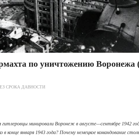
рмахта по уничтожению Воронежа 
ежурный по Редакции
ЕЗ СРОКА ДАВНОСТИ
м гитлеровцы минировали Воронеж в августе—сентябре 1942 года
ко в конце января 1943 года? Почему немецкое командование стол