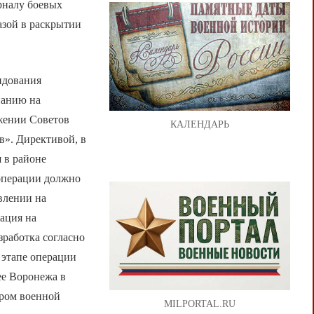
рналу боевых
азой в раскрытии
андования
панию на
жении Советов
КАЛЕНДАРЬ
в». Директивой, в
 в районе
 операции должно
влении на
ация на
зработка согласно
 этапе операции
ее Воронежа в
тром военной
MILPORTAL.RU