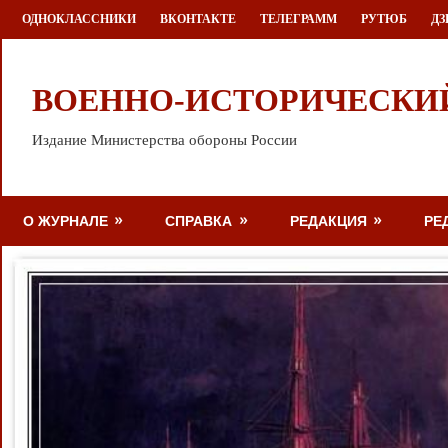
Перейти
ОДНОКЛАССНИКИ
ВКОНТАКТЕ
ТЕЛЕГРАММ
РУТЮБ
ДЗ
к
содержимому
ВОЕННО-ИСТОРИЧЕСКИ
Издание Министерства обороны России
О ЖУРНАЛЕ
СПРАВКА
РЕДАКЦИЯ
РЕ