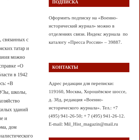
ПОДПИСКА
Оформить подписку на «Военно-
исторический журнал» можно в
отделениях связи. Индекс журнала по
, связанных с
каталогу «Пресса России» – 39887.
мских татар и
вания можно
 справке «О
КОНТАКТЫ
ласти в 1942
сь: «В
Адрес редакции для переписки:
119160, Москва, Хорошёвское шоссе,
ВУЗы, школы,
д. 38д, редакция «Военно-
хозяйство
исторического журнала». Тел.: +7
жилых зданий
(495) 941-26-50; + 7 (495) 941-26-12.
ые и
E-mail: Mil_Hist_magazin@mail.ru
ма, дом
иалистического