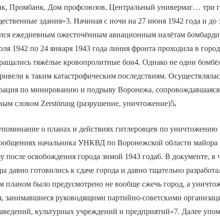
анк, Промбанк, Дом профсоюзов, Центральный универмаг… три 
ественные здания»3. Начиная с ночи на 27 июня 1942 года и до 
лся ежедневным ожесточённым авиационным налётам бомбард
ля 1942 по 24 января 1943 года линия фронта проходила в городс
кращались тяжёлые кровопролитные бои4. Однако не одни бомбё
привели к таким катастрофическим последствиям. Осуществлялас
ерация по минированию и подрыву Воронежа, сопровождавшаяся
ым словом Zerstörung (разрушение, уничтожение)5
.
 упоминание о планах и действиях гитлеровцев по уничтожению
сообщениях начальника УНКВД по Воронежской области майора 
зу после освобождения города зимой 1943 года6. В документе, в 
ы давно готовились к сдаче города и давно тщательно разработа
м планом было предусмотрено не вообще сжечь город, а уничтож
я, занимавшиеся руководящими партийно-советскими организац
аведений, культурных учреждений и предприятий»7. Далее упо