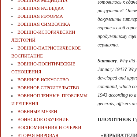
ВОЕННАЯ МЕДИЦИНА
готовилось к сдач
ВОЕННАЯ РАЗВЕДКА
разрушения? Отве
ВОЕННАЯ РЕФОРМА
документы гитлер
ВОЕННАЯ СИМВОЛИКА
воронежской город
ВОЕННО-ИСТОРИЧЕСКИЙ
продуманному сцен
ЛЕКТОРИЙ
вермахта.
ВОЕННО-ПАТРИОТИЧЕСКОЕ
ВОСПИТАНИЕ
Summary
. Why did 
ВОЕННО-ПОЛИТИЧЕСКИE
January 1943? Why 
ОТНОШЕНИЯ
developed and approv
ВОЕННОЕ ИСКУССТВО
command, which cont
ВОЕННОЕ СТРОИТЕЛЬСТВО
1943 according to a 
ВОЕННОПЛЕННЫЕ: ПРОБЛЕМЫ
generals, officers a
И РЕШЕНИЯ
ВОЕННЫЕ МУЗЕИ
ПЛОХОТНЮК Гри
ВОИНСКОЕ ОБУЧЕНИЕ
ВОСПОМИНАНИЯ И ОЧЕРКИ
«ВЗРЫВАТЕЛ
ВТОРАЯ МИРОВАЯ