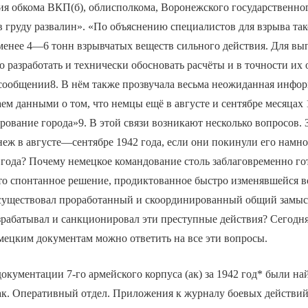
я обкома ВКП(б), облисполкома, Воронежского государственног
 груду развалин». «По объяснению специалистов для взрыва так
менее 4—6 тонн взрывчатых веществ сильного действия. Для вы
 разработать и технически обосновать расчёты и в точности их
цсообщении8. В нём также прозвучала весьма неожиданная инфо
аем данными о том, что немцы ещё в августе и сентябре месяцах 
ование города»9. В этой связи возникают несколько вопросов.
еж в августе—сентябре 1942 года, если они покинули его намн
 года? Почему немецкое командование столь заблаговременно го
это спонтанное решение, продиктованное быстро изменявшейся 
 существовал проработанный и скоординированный общий замыс
рабатывал и санкционировал эти преступные действия? Сегодня
ецким документам можно ответить на все эти вопросы.
окументации 7-го армейского корпуса (ак) за 1942 год* были на
к. Оперативный отдел. Приложения к журналу боевых действий 