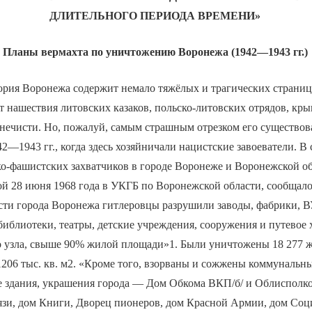
ДЛИТЕЛЬНОГО ПЕРИОДА ВРЕМЕНИ»
Планы вермахта по уничтожению Воронежа (1942—1943 гг.)
ория Воронежа содержит немало тяжёлых и трагических страниц
т нашествия литовских казаков, польско-литовских отрядов, кры
 нечисти. Но, пожалуй, самым страшным отрезком его существо
42—1943 гг., когда здесь хозяйничали нацистские завоеватели. В
о-фашистских захватчиков в городе Воронеже и Воронежской об
ой 28 июня 1968 года в УКГБ по Воронежской области, сообщало
сти города Воронежа гитлеровцы разрушили заводы, фабрики, 
библиотеки, театры, детские учреждения, сооружения и путевое 
 узла, свыше 90% жилой площади»1. Были уничтожены 18 277 
206 тыс. кв. м2. «Кроме того, взорваны и сожжены коммунальн
 здания, украшения города — Дом Обкома ВКП/б/ и Облисполко
вязи, дом Книги, Дворец пионеров, дом Красной Армии, дом Соц