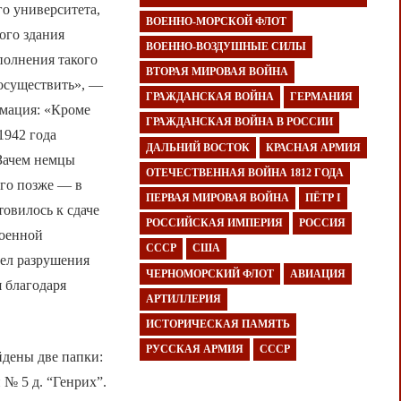
о университета,
ВОЕННО-МОРСКОЙ ФЛОТ
ого здания
ВОЕННО-ВОЗДУШНЫЕ СИЛЫ
полнения такого
ВТОРАЯ МИРОВАЯ ВОЙНА
 осуществить», —
ГРАЖДАНСКАЯ ВОЙНА
ГЕРМАНИЯ
рмация: «Кроме
ГРАЖДАНСКАЯ ВОЙНА В РОССИИ
1942 года
ДАЛЬНИЙ ВОСТОК
КРАСНАЯ АРМИЯ
 Зачем немцы
ОТЕЧЕСТВЕННАЯ ВОЙНА 1812 ГОДА
ого позже — в
ПЕРВАЯ МИРОВАЯ ВОЙНА
ПЁТР I
товилось к сдаче
РОССИЙСКАЯ ИМПЕРИЯ
РОССИЯ
военной
СССР
США
ел разрушения
ЧЕРНОМОРСКИЙ ФЛОТ
АВИАЦИЯ
 благодаря
АРТИЛЛЕРИЯ
ИСТОРИЧЕСКАЯ ПАМЯТЬ
РУССКАЯ АРМИЯ
СССР
йдены две папки:
№ 5 д. “Генрих”.