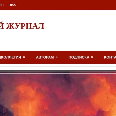
ЕН
RSS
Й ЖУРНАЛ
ДКОЛЛЕГИЯ
АВТОРАМ
ПОДПИСКА
КОНТ