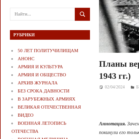
Поиск
ПОИСК
для:
РУБРИКИ
50 ЛЕТ ПОЛИТУЧИЛИЩАМ
АНОНС
Планы ве
АРМИЯ И КУЛЬТУРА
1943 гг.)
АРМИЯ И ОБЩЕСТВО
АРХИВ ЖУРНАЛА
02/04/2024
Д
Б
БЕЗ СРОКА ДАВНОСТИ
В ЗАРУБЕЖНЫХ АРМИЯХ
ВЕЛИКАЯ ОТЕЧЕСТВЕННАЯ
ВИДЕО
ВОЕННАЯ ЛЕТОПИСЬ
Аннотация.
Заче
ОТЕЧЕСТВА
покинули его толь