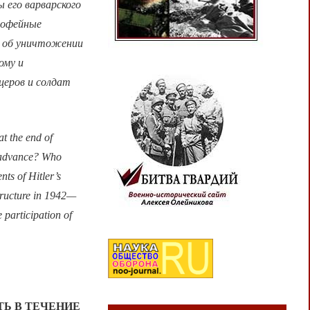
 его варварского
рофейные
я об уничтожении
ому и
церов и солдат
at the end of
n advance? Who
ts of Hitler’s
tructure in 1942—
 participation of
Ь В ТЕЧЕНИЕ