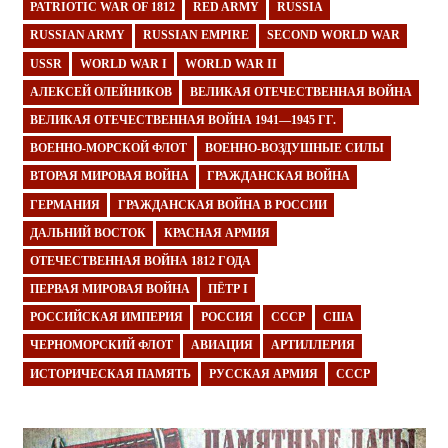
PATRIOTIC WAR OF 1812
RED ARMY
RUSSIA
RUSSIAN ARMY
RUSSIAN EMPIRE
SECOND WORLD WAR
USSR
WORLD WAR I
WORLD WAR II
АЛЕКСЕЙ ОЛЕЙНИКОВ
ВЕЛИКАЯ ОТЕЧЕСТВЕННАЯ ВОЙНА
ВЕЛИКАЯ ОТЕЧЕСТВЕННАЯ ВОЙНА 1941—1945 ГГ.
ВОЕННО-МОРСКОЙ ФЛОТ
ВОЕННО-ВОЗДУШНЫЕ СИЛЫ
ВТОРАЯ МИРОВАЯ ВОЙНА
ГРАЖДАНСКАЯ ВОЙНА
ГЕРМАНИЯ
ГРАЖДАНСКАЯ ВОЙНА В РОССИИ
ДАЛЬНИЙ ВОСТОК
КРАСНАЯ АРМИЯ
ОТЕЧЕСТВЕННАЯ ВОЙНА 1812 ГОДА
ПЕРВАЯ МИРОВАЯ ВОЙНА
ПЁТР I
РОССИЙСКАЯ ИМПЕРИЯ
РОССИЯ
СССР
США
ЧЕРНОМОРСКИЙ ФЛОТ
АВИАЦИЯ
АРТИЛЛЕРИЯ
ИСТОРИЧЕСКАЯ ПАМЯТЬ
РУССКАЯ АРМИЯ
СССР