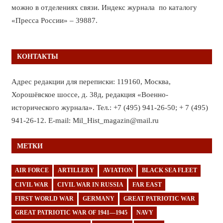
можно в отделениях связи. Индекс журнала по каталогу
«Пресса России» – 39887.
КОНТАКТЫ
Адрес редакции для переписки: 119160, Москва,
Хорошёвское шоссе, д. 38д, редакция «Военно-
исторического журнала». Тел.: +7 (495) 941-26-50; + 7 (495)
941-26-12. E-mail: Mil_Hist_magazin@mail.ru
МЕТКИ
AIR FORCE
ARTILLERY
AVIATION
BLACK SEA FLEET
CIVIL WAR
CIVIL WAR IN RUSSIA
FAR EAST
FIRST WORLD WAR
GERMANY
GREAT PATRIOTIC WAR
GREAT PATRIOTIC WAR OF 1941—1945
NAVY