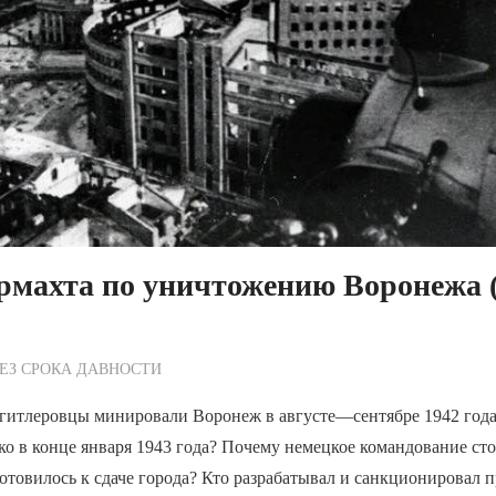
рмахта по уничтожению Воронежа 
ежурный по Редакции
ЕЗ СРОКА ДАВНОСТИ
 гитлеровцы минировали Воронеж в августе—сентябре 1942 года
ко в конце января 1943 года? Почему немецкое командование ст
отовилось к сдаче города? Кто разрабатывал и санкционировал