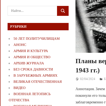
Поиск
ПОИСК
для:
РУБРИКИ
50 ЛЕТ ПОЛИТУЧИЛИЩАМ
АНОНС
АРМИЯ И КУЛЬТУРА
АРМИЯ И ОБЩЕСТВО
Планы ве
АРХИВ ЖУРНАЛА
1943 гг.)
БЕЗ СРОКА ДАВНОСТИ
В ЗАРУБЕЖНЫХ АРМИЯХ
02/04/2024
Д
Б
ВЕЛИКАЯ ОТЕЧЕСТВЕННАЯ
ВИДЕО
Аннотация. Зачем
ВОЕННАЯ ЛЕТОПИСЬ
покинули его толь
ОТЕЧЕСТВА
заблаговременно г