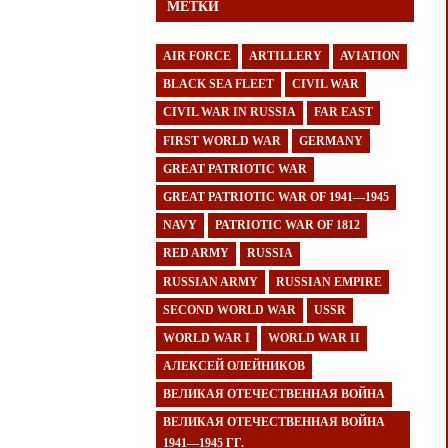
МЕТКИ
AIR FORCE
ARTILLERY
AVIATION
BLACK SEA FLEET
CIVIL WAR
CIVIL WAR IN RUSSIA
FAR EAST
FIRST WORLD WAR
GERMANY
GREAT PATRIOTIC WAR
GREAT PATRIOTIC WAR OF 1941—1945
NAVY
PATRIOTIC WAR OF 1812
RED ARMY
RUSSIA
RUSSIAN ARMY
RUSSIAN EMPIRE
SECOND WORLD WAR
USSR
WORLD WAR I
WORLD WAR II
АЛЕКСЕЙ ОЛЕЙНИКОВ
ВЕЛИКАЯ ОТЕЧЕСТВЕННАЯ ВОЙНА
ВЕЛИКАЯ ОТЕЧЕСТВЕННАЯ ВОЙНА
1941—1945 ГГ.