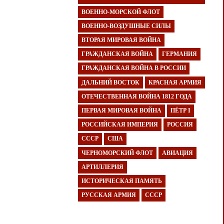
ВОЕННО-МОРСКОЙ ФЛОТ
ВОЕННО-ВОЗДУШНЫЕ СИЛЫ
ВТОРАЯ МИРОВАЯ ВОЙНА
ГРАЖДАНСКАЯ ВОЙНА
ГЕРМАНИЯ
ГРАЖДАНСКАЯ ВОЙНА В РОССИИ
ДАЛЬНИЙ ВОСТОК
КРАСНАЯ АРМИЯ
ОТЕЧЕСТВЕННАЯ ВОЙНА 1812 ГОДА
ПЕРВАЯ МИРОВАЯ ВОЙНА
ПЁТР I
РОССИЙСКАЯ ИМПЕРИЯ
РОССИЯ
СССР
США
ЧЕРНОМОРСКИЙ ФЛОТ
АВИАЦИЯ
АРТИЛЛЕРИЯ
ИСТОРИЧЕСКАЯ ПАМЯТЬ
РУССКАЯ АРМИЯ
СССР