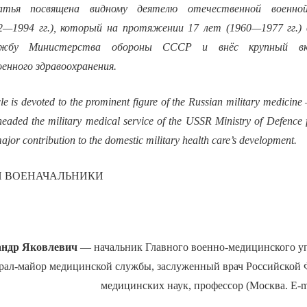
тья посвящена видному деятелю отечественной военно
2—1994 гг.), который на протяжении 17 лет (1960—1977 гг.) в
лужбу Министерства обороны СССР и внёс крупный вк
енного здравоохранения.
cle is devoted to the prominent figure of the Russian military medicine
aded the military medical service of the USSR Ministry of Defence 
jor contribution to the domestic military health care’s development.
И ВОЕНАЧАЛЬНИКИ
ндр Яковлевич
— начальник Главного военно-медицинского у
рал-майор медицинской службы, заслуженный врач Российской 
медицинских наук, профессор (Москва. E-mai