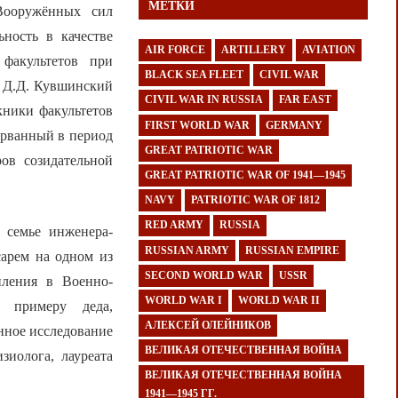
МЕТКИ
Вооружённых сил
ность в качестве
AIR FORCE
ARTILLERY
AVIATION
факультетов при
BLACK SEA FLEET
CIVIL WAR
л Д.Д. Кувшинский
CIVIL WAR IN RUSSIA
FAR EAST
ники факультетов
FIRST WORLD WAR
GERMANY
орванный в период
GREAT PATRIOTIC WAR
ов созидательной
GREAT PATRIOTIC WAR OF 1941—1945
NAVY
PATRIOTIC WAR OF 1812
RED ARMY
RUSSIA
 семье инженера-
RUSSIAN ARMY
RUSSIAN EMPIRE
сарем на одном из
SECOND WORLD WAR
USSR
пления в Военно-
WORLD WAR I
WORLD WAR II
 примеру деда,
АЛЕКСЕЙ ОЛЕЙНИКОВ
нное исследование
ВЕЛИКАЯ ОТЕЧЕСТВЕННАЯ ВОЙНА
зиолога, лауреата
ВЕЛИКАЯ ОТЕЧЕСТВЕННАЯ ВОЙНА
1941—1945 ГГ.