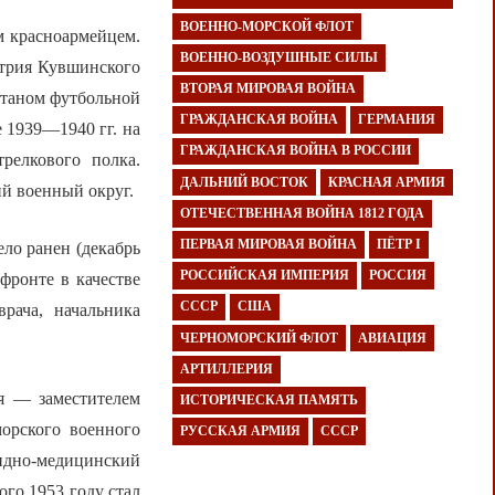
ВОЕННО-МОРСКОЙ ФЛОТ
м красноармейцем.
ВОЕННО-ВОЗДУШНЫЕ СИЛЫ
итрия Кувшинского
ВТОРАЯ МИРОВАЯ ВОЙНА
итаном футбольной
ГРАЖДАНСКАЯ ВОЙНА
ГЕРМАНИЯ
 1939—1940 гг. на
ГРАЖДАНСКАЯ ВОЙНА В РОССИИ
трелкового полка.
ДАЛЬНИЙ ВОСТОК
КРАСНАЯ АРМИЯ
ий военный округ.
ОТЕЧЕСТВЕННАЯ ВОЙНА 1812 ГОДА
ПЕРВАЯ МИРОВАЯ ВОЙНА
ПЁТР I
ло ранен (декабрь
РОССИЙСКАЯ ИМПЕРИЯ
РОССИЯ
фронте в качестве
СССР
США
врача, начальника
ЧЕРНОМОРСКИЙ ФЛОТ
АВИАЦИЯ
АРТИЛЛЕРИЯ
я — заместителем
ИСТОРИЧЕСКАЯ ПАМЯТЬ
морского военного
РУССКАЯ АРМИЯ
СССР
ндно-медицинский
го 1953 году стал