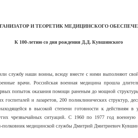
ГАНИЗАТОР И ТЕОРЕТИК МЕДИЦИНСКОГО ОБЕСПЕЧ
К 100-летию со дня рождения Д.Д. Кувшинского
или службу наши воины, всюду вместе с ними выполняют сво
оенные врачи. Российская военная медицина прошла длител
ервых попыток оказания помощи раненым до мощной структур
х госпиталей и лазаретов, 200 поликлинических структур, дес
находящейся в высокой степени готовности к действиям в 
угих чрезвычайных ситуаций. С 1960 по 1977 год военную
ал-полковник медицинской службы Дмитрий Дмитриевич Кувши