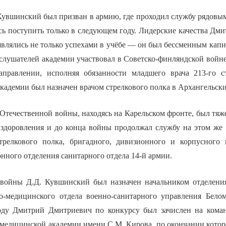
 Кувшинский был призван в армию, где проходил службу рядовы
сь поступить только в следующем году. Лидерские качества Дм
являлись не только успехами в учёбе — он был бессменным кап
слушателей академии участвовал в Советско-финляндской войне
аправлении, исполняя обязанности младшего врача 213-го с
кадемии был назначен врачом стрелкового полка в Архангельск
Отечественной войны, находясь на Карельском фронте, был тяже
выздоровления и до конца войны продолжал службу на этом же 
трелкового полка, бригадного, дивизионного и корпусного 
нного отделения санитарного отдела 14-й армии.
 войны Д.Д. Кувшинский был назначен начальником отделени
о-медицинского отдела военно-санитарного управления Бело
году Дмитрий Дмитриевич по конкурсу был зачислен на кома
медицинской академии имени С.М. Кирова, по окончании которо