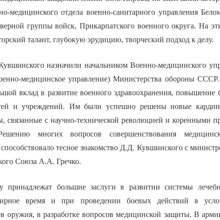
но-медицинского отдела военно-санитарного управления Бело
еверной группы войск, Прикарпатского военного округа. На эт
орский талант, глубокую эрудицию, творческий подход к делу.
 Кувшинского назначили начальником Военно-медицинского упра
оенно-медицинское управление) Министерства обороны СССР.
льшой вклад в развитие военного здравоохранения, повышение 
тей и учреждений. Им были успешно решены новые кардин
, связанные с научно-технической революцией и коренными п
Решению многих вопросов совершенствования медицинск
способствовало тесное знакомство Д.Д. Кувшинского с минис
ого Союза А.А. Гречко.
у принадлежат большие заслуги в развитии системы лечебн
мирное время и при проведении боевых действий в усло
в оружия, в разработке вопросов медицинской защиты. В арми