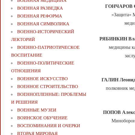
ВОЕННАЯ МЕДИЦИНА
ГОНЧАРОВ С
ВОЕННАЯ РАЗВЕДКА
«Защита» М
ВОЕННАЯ РЕФОРМА
меди
ВОЕННАЯ СИМВОЛИКА
ВОЕННО-ИСТОРИЧЕСКИЙ
РЯБИНКИН Вла
ЛЕКТОРИЙ
медицины ка
ВОЕННО-ПАТРИОТИЧЕСКОЕ
ВОСПИТАНИЕ
засл
ВОЕННО-ПОЛИТИЧЕСКИE
ОТНОШЕНИЯ
ВОЕННОЕ ИСКУССТВО
ГАЛИН Леонид
ВОЕННОЕ СТРОИТЕЛЬСТВО
полковник ме
ВОЕННОПЛЕННЫЕ: ПРОБЛЕМЫ
И РЕШЕНИЯ
ВОЕННЫЕ МУЗЕИ
ПОПОВ Алекс
ВОИНСКОЕ ОБУЧЕНИЕ
Минобороны
ВОСПОМИНАНИЯ И ОЧЕРКИ
ВТОРАЯ МИРОВАЯ