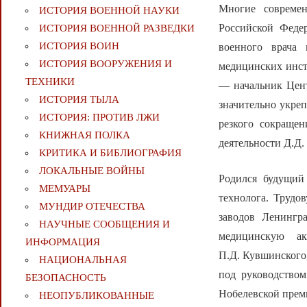
Многие совреме
ИСТОРИЯ ВОЕННОЙ НАУКИ
Российской Феде
ИСТОРИЯ ВОЕННОЙ РАЗВЕДКИ
ИСТОРИЯ ВОИН
военного врача 
ИСТОРИЯ ВООРУЖЕНИЯ И
медицинских инст
ТЕХНИКИ
— начальник Цен
ИСТОРИЯ ТЫЛА
значительно укре
ИСТОРИЯ: ПРОТИВ ЛЖИ
резкого сокраще
КНИЖНАЯ ПОЛКА
деятельности Д.Д.
КРИТИКА И БИБЛИОГРАФИЯ
ЛОКАЛЬНЫЕ ВОЙНЫ
Родился будущий
МЕМУАРЫ
технолога. Трудо
МУНДИР ОТЕЧЕСТВА
заводов Ленингр
НАУЧНЫЕ СООБЩЕНИЯ И
медицинскую а
ИНФОРМАЦИЯ
П.Д. Кувшинского
НАЦИОНАЛЬНАЯ
под руководством
БЕЗОПАСНОСТЬ
Нобелевской прем
НЕОПУБЛИКОВАННЫЕ