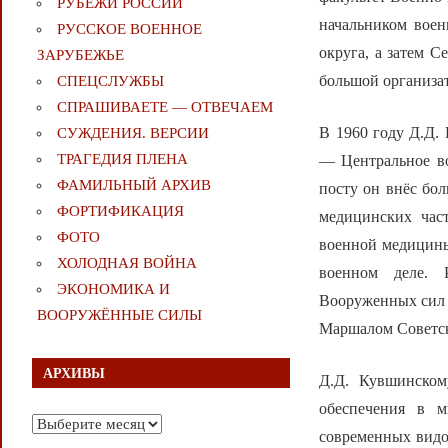
РУБЕЖИ РОССИИ
начальником воен
РУССКОЕ ВОЕННОЕ
округа, а затем С
ЗАРУБЕЖЬЕ
большой организат
СПЕЦСЛУЖБЫ
СПРАШИВАЕТЕ — ОТВЕЧАЕМ
В 1960 году Д.Д.
СУЖДЕНИЯ. ВЕРСИИ
ТРАГЕДИЯ ПЛЕНА
— Центральное в
ФАМИЛЬНЫЙ АРХИВ
посту он внёс бо
ФОРТИФИКАЦИЯ
медицинских час
ФОТО
военной медицины
ХОЛОДНАЯ ВОЙНА
военном деле. 
ЭКОНОМИКА И
Вооруженных сил 
ВООРУЖЁННЫЕ СИЛЫ
Маршалом Советск
АРХИВЫ
Д.Д. Кувшинском
обеспечения в 
Архивы
современных видо