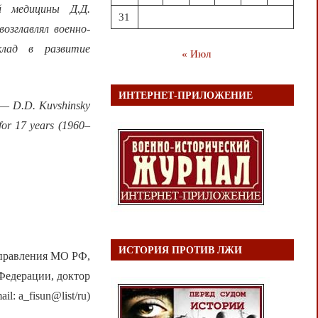
й медицины Д.Д.
31
озглавлял военно-
лад в развитие
« Июл
ИНТЕРНЕТ-ПРИЛОЖЕНИЕ
—
D.D. Kuvshinsky
for 17 years (1960–
ИСТОРИЯ ПРОТИВ ЛЖИ
правления МО РФ,
Федерации, доктор
l: a_fisun@list/ru)