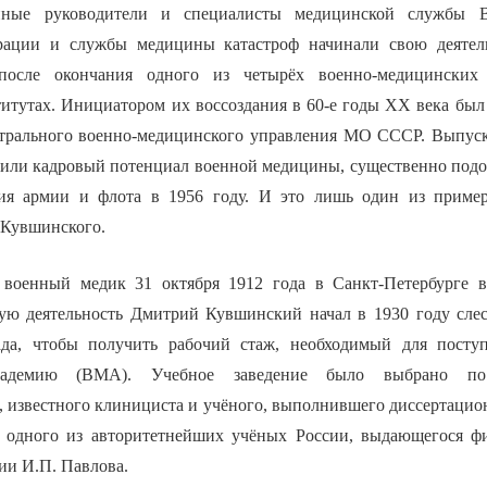
нные руководители и специалисты медицинской службы 
рации и службы медицины катастроф начинали свою деятель
после окончания одного из четырёх военно-медицинских 
итутах. Инициатором их воссоздания в 60-е годы ХХ века бы
трального военно-медицинского управления МО СССР. Выпуск
пили кадровый потенциал военной медицины, существенно под
ния армии и флота в 1956 году. И это лишь один из пример
 Кувшинского.
 военный медик 31 октября 1912 года в Санкт-Петербурге в
вую деятельность Дмитрий Кувшинский начал в 1930 году сле
ада, чтобы получить рабочий стаж, необходимый для посту
кадемию (ВМА). Учебное заведение было выбрано по
, известного клинициста и учёного, выполнившего диссертацио
 одного из авторитетнейших учёных России, выдающегося фи
ии И.П. Павлова.