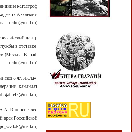
дицины катастроф
академик Академии
ail: rcdm@mail.ru)
российский центр
лужбы в отставке,
 (Москва. E-mail:
rcdm@mail.ru)
инского журнала»,
дерации, кандидат
: galin47@mail.ru)
А.А. Вишневского
й врач Российской
 popovdok@mail.ru)