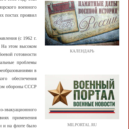
морского военного
их постах проявил
вления (с 1962 г.
 На этом высоком
КАЛЕНДАРЬ
боевой готовности
альные проблемы
реобразованиями в
ого обеспечения
тром обороны СССР
о-эвакуационного
виях применения
MILPORTAL.RU
и и на флоте было