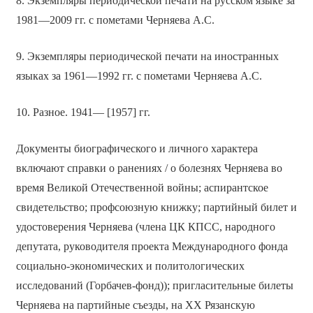
8. Экземпляры периодической печати на русском языке за
1981—2009 гг. с пометами Черняева А.С.
9. Экземпляры периодической печати на иностранных
языках за 1961—1992 гг. с пометами Черняева А.С.
10. Разное. 1941— [1957] гг.
Документы биографического и личного характера
включают справки о ранениях / о болезнях Черняева во
время Великой Отечественной войны; аспирантское
свидетельство; профсоюзную книжку; партийный билет и
удостоверения Черняева (члена ЦК КПСС, народного
депутата, руководителя проекта Международного фонда
социально-экономических и политологических
исследований (Горбачев-фонд)); пригласительные билеты
Черняева на партийные съезды, на XX Рязанскую