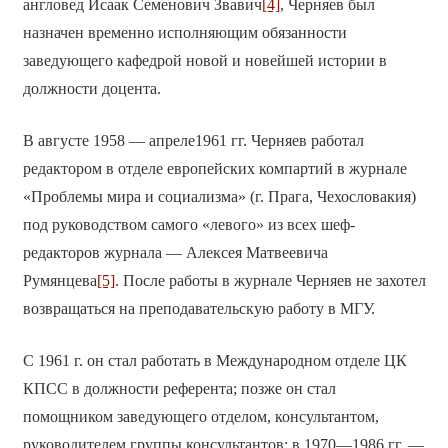
англовед Исаак Семенович Звавич
[4]
, Черняев был
назначен временно исполняющим обязанности
заведующего кафедрой новой и новейшей истории в
должности доцента.
В августе 1958 — апреле1961 гг. Черняев работал
редактором в отделе европейских компартий в журнале
«Проблемы мира и социализма» (г. Прага, Чехословакия)
под руководством самого «левого» из всех шеф-
редакторов журнала — Алексея Матвеевича
Румянцева
[5]
. После работы в журнале Черняев не захотел
возвращаться на преподавательскую работу в МГУ.
С 1961 г. он стал работать в Международном отделе ЦК
КПСС в должности референта; позже он стал
помощником заведующего отделом, консультантом,
руководителем группы консультантов; в 1970—1986 гг. —