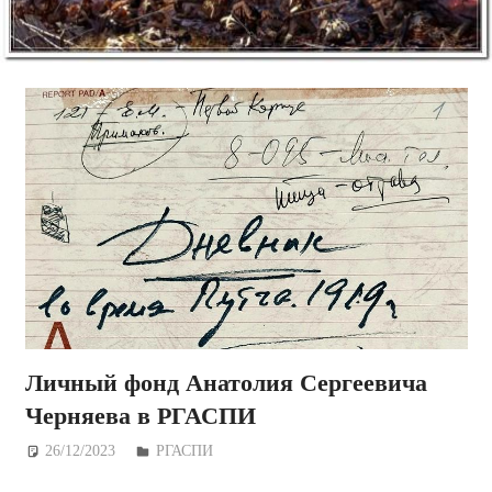
Личный фонд Анатолия Сергеевича
Черняева в РГАСПИ
26/12/2023
Дежурный по Редакции
РГАСПИ