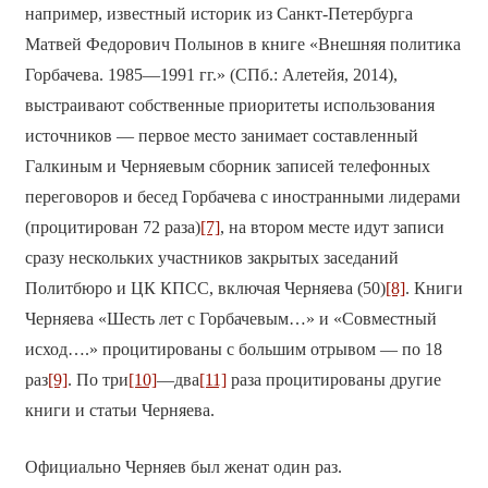
например, известный историк из Санкт-Петербурга
Матвей Федорович Полынов в книге «Внешняя политика
Горбачева. 1985—1991 гг.» (СПб.: Алетейя, 2014),
выстраивают собственные приоритеты использования
источников — первое место занимает составленный
Галкиным и Черняевым сборник записей телефонных
переговоров и бесед Горбачева с иностранными лидерами
(процитирован 72 раза)
[7]
, на втором месте идут записи
сразу нескольких участников закрытых заседаний
Политбюро и ЦК КПСС, включая Черняева (50)
[8]
. Книги
Черняева «Шесть лет с Горбачевым…» и «Совместный
исход….» процитированы с большим отрывом — по 18
раз
[9]
. По три
[10]
—два
[11]
раза процитированы другие
книги и статьи Черняева.
Официально Черняев был женат один раз.