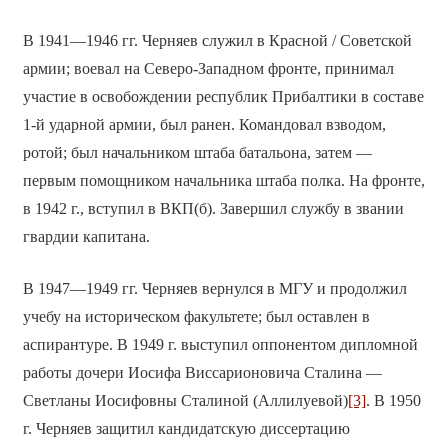
В 1941—1946 гг. Черняев служил в Красной / Советской
армии; воевал на Северо-Западном фронте, принимал
участие в освобождении республик Прибалтики в составе
1-й ударной армии, был ранен. Командовал взводом,
ротой; был начальником штаба батальона, затем —
первым помощником начальника штаба полка. На фронте,
в 1942 г., вступил в ВКП(б). Завершил службу в звании
гвардии капитана.
В 1947—1949 гг. Черняев вернулся в МГУ и продолжил
учебу на историческом факультете; был оставлен в
аспирантуре. В 1949 г. выступил оппонентом дипломной
работы дочери Иосифа Виссарионовича Сталина —
Светланы Иосифовны Сталиной (Аллилуевой)
[3]
. В 1950
г. Черняев защитил кандидатскую диссертацию