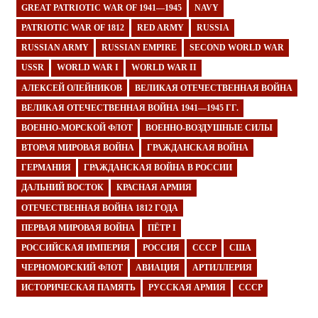
GREAT PATRIOTIC WAR OF 1941—1945
NAVY
PATRIOTIC WAR OF 1812
RED ARMY
RUSSIA
RUSSIAN ARMY
RUSSIAN EMPIRE
SECOND WORLD WAR
USSR
WORLD WAR I
WORLD WAR II
АЛЕКСЕЙ ОЛЕЙНИКОВ
ВЕЛИКАЯ ОТЕЧЕСТВЕННАЯ ВОЙНА
ВЕЛИКАЯ ОТЕЧЕСТВЕННАЯ ВОЙНА 1941—1945 ГГ.
ВОЕННО-МОРСКОЙ ФЛОТ
ВОЕННО-ВОЗДУШНЫЕ СИЛЫ
ВТОРАЯ МИРОВАЯ ВОЙНА
ГРАЖДАНСКАЯ ВОЙНА
ГЕРМАНИЯ
ГРАЖДАНСКАЯ ВОЙНА В РОССИИ
ДАЛЬНИЙ ВОСТОК
КРАСНАЯ АРМИЯ
ОТЕЧЕСТВЕННАЯ ВОЙНА 1812 ГОДА
ПЕРВАЯ МИРОВАЯ ВОЙНА
ПЁТР I
РОССИЙСКАЯ ИМПЕРИЯ
РОССИЯ
СССР
США
ЧЕРНОМОРСКИЙ ФЛОТ
АВИАЦИЯ
АРТИЛЛЕРИЯ
ИСТОРИЧЕСКАЯ ПАМЯТЬ
РУССКАЯ АРМИЯ
СССР