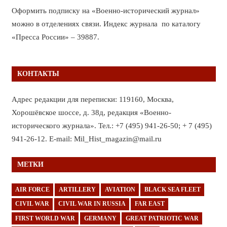
Оформить подписку на «Военно-исторический журнал»
можно в отделениях связи. Индекс журнала по каталогу
«Пресса России» – 39887.
КОНТАКТЫ
Адрес редакции для переписки: 119160, Москва,
Хорошёвское шоссе, д. 38д, редакция «Военно-
исторического журнала». Тел.: +7 (495) 941-26-50; + 7 (495)
941-26-12. E-mail: Mil_Hist_magazin@mail.ru
МЕТКИ
AIR FORCE
ARTILLERY
AVIATION
BLACK SEA FLEET
CIVIL WAR
CIVIL WAR IN RUSSIA
FAR EAST
FIRST WORLD WAR
GERMANY
GREAT PATRIOTIC WAR