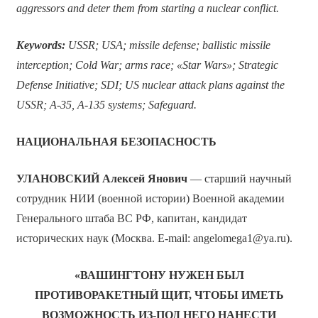
aggressors and deter them from starting a nuclear conflict.
Keywords:
USSR; USA; missile defense; ballistic missile
interception; Cold War; arms race; «Star Wars»; Strategic
Defense Initiative; SDI; US nuclear attack plans against the
USSR; A-35, A-135 systems; Safeguard.
НАЦИОНАЛЬНАЯ БЕЗОПАСНОСТЬ
УЛАНОВСКИЙ Алексей Янович
— старший научный
сотрудник НИИ (военной истории) Военной академии
Генерального штаба ВС РФ, капитан, кандидат
исторических наук (Москва. E-mail: angelomega1@ya.ru).
«ВАШИНГТОНУ НУЖЕН БЫЛ
ПРОТИВОРАКЕТНЫЙ ЩИТ,
ЧТОБЫ ИМЕТЬ
ВОЗМОЖНОСТЬ ИЗ-ПОД НЕГО НАНЕСТИ