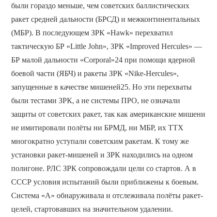
были гораздо меньше, чем советских баллистических
ракет средней дальности (БРСД) и межконтинентальных
(МБР). В последующем ЗРК «Hawk» перехватил
тактическую БР «Little John», ЗРК «Improved Hercules» —
БР малой дальности «Corporal»24 при помощи ядерной
боевой части (ЯБЧ) и ракеты ЗРК «Nike-Hercules»,
запущенные в качестве мишеней25. Но эти перехваты
были тестами ЗРК, а не системы ПРО, не означали
защиты от советских ракет, так как американские мишени
не имитировали полёты ни БРМД, ни МБР, их ТТХ
многократно уступали советским ракетам. К тому же
установки ракет-мишеней и ЗРК находились на одном
полигоне. РЛС ЗРК сопровождали цели со стартов. А в
СССР условия испытаний были приближены к боевым.
Система «А» обнаруживала и отслеживала полёты ракет-
целей, стартовавших на значительном удалении.