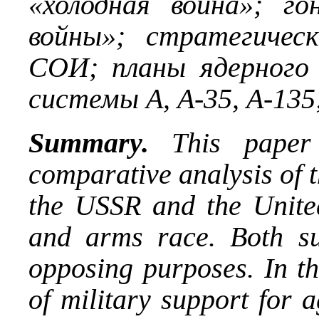
«холодная война»; го
войны»; стратегичес
СОИ; планы ядерного
системы А, А-35, А-135
Summary.
This paper 
comparative analysis of t
the USSR and the Unite
and arms race. Both su
opposing purposes. In t
of military support for 