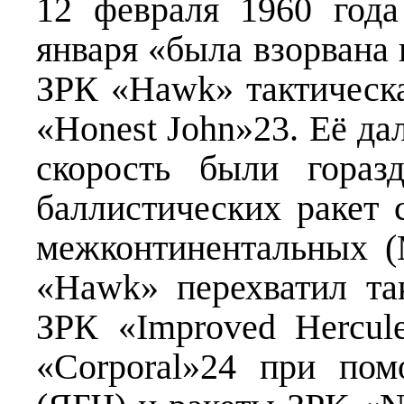
12 февраля 1960 год
января «была взорвана
ЗРК «Hawk» тактическа
«Honest John»23. Её да
скорость были гораз
баллистических ракет 
межконтинентальных 
«Hawk» перехватил так
ЗРК «Improved Hercu
«Corporal»24 при по