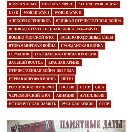
RUSSIAN ARMY
RUSSIAN EMPIRE
SECOND WORLD WAR
USSR
WORLD WAR I
WORLD WAR II
АЛЕКСЕЙ ОЛЕЙНИКОВ
ВЕЛИКАЯ ОТЕЧЕСТВЕННАЯ ВОЙНА
ВЕЛИКАЯ ОТЕЧЕСТВЕННАЯ ВОЙНА 1941—1945 ГГ.
ВОЕННО-МОРСКОЙ ФЛОТ
ВОЕННО-ВОЗДУШНЫЕ СИЛЫ
ВТОРАЯ МИРОВАЯ ВОЙНА
ГРАЖДАНСКАЯ ВОЙНА
ГЕРМАНИЯ
ГРАЖДАНСКАЯ ВОЙНА В РОССИИ
ДАЛЬНИЙ ВОСТОК
КРАСНАЯ АРМИЯ
ОТЕЧЕСТВЕННАЯ ВОЙНА 1812 ГОДА
ПЕРВАЯ МИРОВАЯ ВОЙНА
ПЁТР I
РОССИЙСКАЯ ИМПЕРИЯ
РОССИЯ
СССР
США
ЧЕРНОМОРСКИЙ ФЛОТ
АВИАЦИЯ
АРТИЛЛЕРИЯ
ИСТОРИЧЕСКАЯ ПАМЯТЬ
РУССКАЯ АРМИЯ
СССР