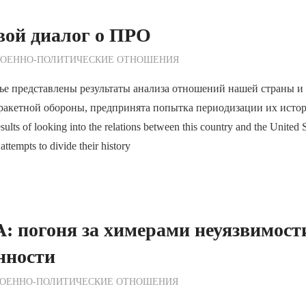
вой диалог о ПРО
ежурный по Редакции
ВОЕННО-ПОЛИТИЧЕСКИE ОТНОШЕНИЯ
тье представлены результаты анализа отношений нашей страны 
ракетной обороны, предпринята попытка периодизации их истор
sults of looking into the relations between this country and the United S
attempts to divide their history
 погоня за химерами неуязвимост
нности
ежурный по Редакции
ОЕННО-ПОЛИТИЧЕСКИE ОТНОШЕНИЯ