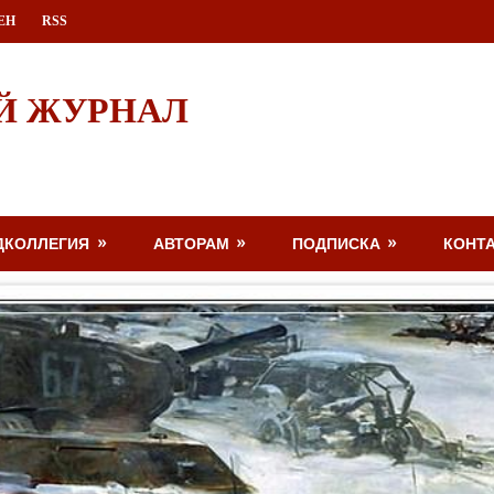
ЕН
RSS
Й ЖУРНАЛ
ДКОЛЛЕГИЯ
АВТОРАМ
ПОДПИСКА
КОНТ