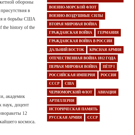
акетной обороны
ВОЕННО-МОРСКОЙ ФЛОТ
 присутствия в
ВОЕННО-ВОЗДУШНЫЕ СИЛЫ
ния и борьбы США
ВТОРАЯ МИРОВАЯ ВОЙНА
 the history of the
ГРАЖДАНСКАЯ ВОЙНА
ГЕРМАНИЯ
ГРАЖДАНСКАЯ ВОЙНА В РОССИИ
ДАЛЬНИЙ ВОСТОК
КРАСНАЯ АРМИЯ
ОТЕЧЕСТВЕННАЯ ВОЙНА 1812 ГОДА
ПЕРВАЯ МИРОВАЯ ВОЙНА
ПЁТР I
РОССИЙСКАЯ ИМПЕРИЯ
РОССИЯ
СССР
США
ЧЕРНОМОРСКИЙ ФЛОТ
АВИАЦИЯ
и, академик
АРТИЛЛЕРИЯ
х наук, доцент
ИСТОРИЧЕСКАЯ ПАМЯТЬ
тиворакеты 12
РУССКАЯ АРМИЯ
СССР
жайшего космоса.