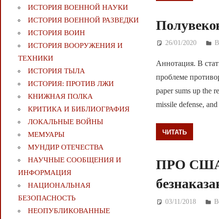
ИСТОРИЯ ВОЕННОЙ НАУКИ
ИСТОРИЯ ВОЕННОЙ РАЗВЕДКИ
Полувеко
ИСТОРИЯ ВОИН
26/01/2020
Д
ИСТОРИЯ ВООРУЖЕНИЯ И
ТЕХНИКИ
Аннотация. В ста
ИСТОРИЯ ТЫЛА
проблеме противо
ИСТОРИЯ: ПРОТИВ ЛЖИ
paper sums up the re
КНИЖНАЯ ПОЛКА
missile defense, and 
КРИТИКА И БИБЛИОГРАФИЯ
ЛОКАЛЬНЫЕ ВОЙНЫ
ЧИТАТЬ
МЕМУАРЫ
МУНДИР ОТЕЧЕСТВА
НАУЧНЫЕ СООБЩЕНИЯ И
ПРО США:
ИНФОРМАЦИЯ
безнаказа
НАЦИОНАЛЬНАЯ
БЕЗОПАСНОСТЬ
03/11/2018
Д
В
НЕОПУБЛИКОВАННЫЕ