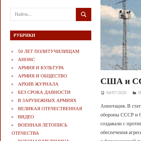
Поиск
ПОИСК
для:
РУБРИКИ
50 ЛЕТ ПОЛИТУЧИЛИЩАМ
АНОНС
АРМИЯ И КУЛЬТУРА
АРМИЯ И ОБЩЕСТВО
США и СС
АРХИВ ЖУРНАЛА
БЕЗ СРОКА ДАВНОСТИ
04/07/2026
Д
В ЗАРУБЕЖНЫХ АРМИЯХ
Аннотация. В стат
ВЕЛИКАЯ ОТЕЧЕСТВЕННАЯ
обороны СССР и С
ВИДЕО
создавали с прот
ВОЕННАЯ ЛЕТОПИСЬ
обеспечения агре
ОТЕЧЕСТВА