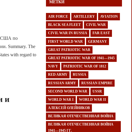
МЕТКИ
AIR FORCE
ARTILLERY
AVIATION
BLACK SEA FLEET
CIVIL WAR
CIVIL WAR IN RUSSIA
FAR EAST
и США по
FIRST WORLD WAR
GERMANY
ии. Summary. The
GREAT PATRIOTIC WAR
tates with regard to
GREAT PATRIOTIC WAR OF 1941—1945
NAVY
PATRIOTIC WAR OF 1812
RED ARMY
RUSSIA
RUSSIAN ARMY
RUSSIAN EMPIRE
SECOND WORLD WAR
USSR
и и
WORLD WAR I
WORLD WAR II
АЛЕКСЕЙ ОЛЕЙНИКОВ
ВЕЛИКАЯ ОТЕЧЕСТВЕННАЯ ВОЙНА
ВЕЛИКАЯ ОТЕЧЕСТВЕННАЯ ВОЙНА
1941—1945 ГГ.