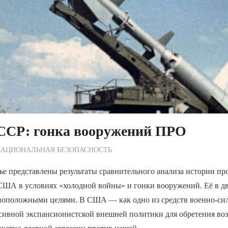
СР: гонка вооружений ПРО
ежурный по Редакции
НАЦИОНАЛЬНАЯ БЕЗОПАСНОСТЬ
ье представлены результаты сравнительного анализа истории п
ША в условиях «холодной войны» и гонки вооружений. Её в дв
ивоположными целями. В США — как одно из средств военно-си
ссивной экспансионистской внешней политики для обретения во