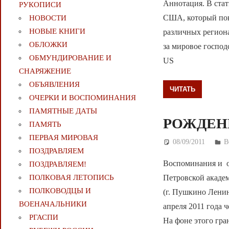
Аннотация. В стат
РУКОПИСИ
США, который пок
НОВОСТИ
НОВЫЕ КНИГИ
различных регион
ОБЛОЖКИ
за мировое господств
ОБМУНДИРОВАНИЕ И
US
СНАРЯЖЕНИЕ
ОБЪЯВЛЕНИЯ
ЧИТАТЬ
ОЧЕРКИ И ВОСПОМИНАНИЯ
ПАМЯТНЫЕ ДАТЫ
РОЖДЕН
ПАМЯТЬ
ПЕРВАЯ МИРОВАЯ
08/09/2011
Д
В
ПОЗДРАВЛЯЕМ
Воспоминания и о
ПОЗДРАВЛЯЕМ!
ПОЛКОВАЯ ЛЕТОПИСЬ
Петровской академ
ПОЛКОВОДЦЫ И
(г. Пушкино Ленин
ВОЕНАЧАЛЬНИКИ
апреля 2011 года 
РГАСПИ
На фоне этого гра