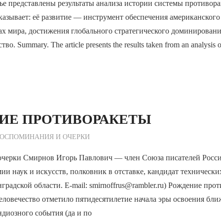
ье представлены результаты анализа истории системы противор
азывает: её развитие — инструмент обеспечения американского
ах мира, достижения глобального стратегического доминирова
о. Summary. The article presents the results taken from an analysis of
ИЕ ПРОТИВОРАКЕТЫ
ежурный по Редакции
ОСПОМИНАНИЯ И ОЧЕРКИ
черки Смирнов Игорь Павлович — член Союза писателей Росси
ии наук и искусств, полковник в отставке, кандидат технически
градской области. E-mail: smirnoffrus@rambler.ru) Рождение про
человечество отметило пятидесятилетие начала эры освоения бли
ндиозного события (да и по