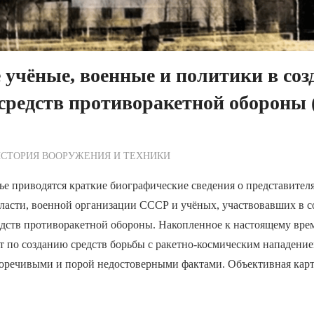
 учёные, военные и политики в соз
средств противоракетной обороны
ежурный по Редакции
СТОРИЯ ВООРУЖЕНИЯ И ТЕХНИКИ
ье приводятся краткие биографические сведения о представител
власти, военной организации СССР и учёных, участвовавших в 
едств противоракетной обороны. Накопленное к настоящему вре
от по созданию средств борьбы с ракетно-космическим нападени
оречивыми и порой недостоверными фактами. Объективная кар