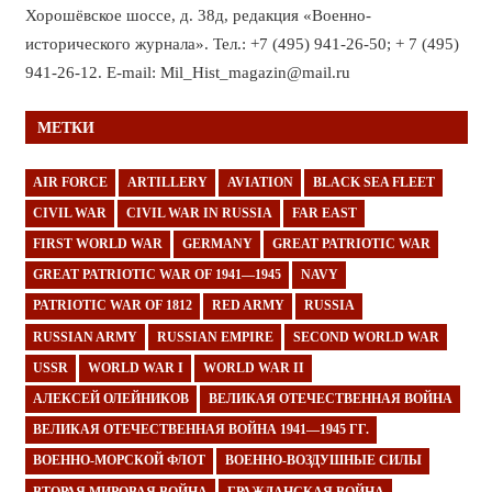
Хорошёвское шоссе, д. 38д, редакция «Военно-
исторического журнала». Тел.: +7 (495) 941-26-50; + 7 (495)
941-26-12. E-mail: Mil_Hist_magazin@mail.ru
МЕТКИ
AIR FORCE
ARTILLERY
AVIATION
BLACK SEA FLEET
CIVIL WAR
CIVIL WAR IN RUSSIA
FAR EAST
FIRST WORLD WAR
GERMANY
GREAT PATRIOTIC WAR
GREAT PATRIOTIC WAR OF 1941—1945
NAVY
PATRIOTIC WAR OF 1812
RED ARMY
RUSSIA
RUSSIAN ARMY
RUSSIAN EMPIRE
SECOND WORLD WAR
USSR
WORLD WAR I
WORLD WAR II
АЛЕКСЕЙ ОЛЕЙНИКОВ
ВЕЛИКАЯ ОТЕЧЕСТВЕННАЯ ВОЙНА
ВЕЛИКАЯ ОТЕЧЕСТВЕННАЯ ВОЙНА 1941—1945 ГГ.
ВОЕННО-МОРСКОЙ ФЛОТ
ВОЕННО-ВОЗДУШНЫЕ СИЛЫ
ВТОРАЯ МИРОВАЯ ВОЙНА
ГРАЖДАНСКАЯ ВОЙНА