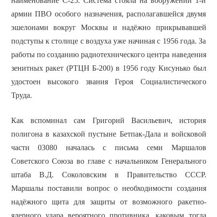
наименование С-25. Система стояла на вооружении 1-й
армии ПВО особого назначения, располагавшейся двумя
эшелонами вокруг Москвы и надёжно прикрывавшей
подступы к столице с воздуха уже начиная с 1956 года. За
работы по созданию радиотехнического центра наведения
зенитных ракет (РТЦН Б-200) в 1956 году Кисунько был
удостоен высокого звания Героя Социалистического
Труда.
Как вспоминал сам Григорий Васильевич, история
полигона в казахской пустыне Бетпак-Дала и войсковой
части 03080 началась с письма семи Маршалов
Советского Союза во главе с начальником Генерального
штаба В.Д. Соколовским в Правительство СССР.
Маршалы поставили вопрос о необходимости создания
надёжного щита для защиты от возможного ракетно-
ядерного удара вероятного противника, каковым тогда