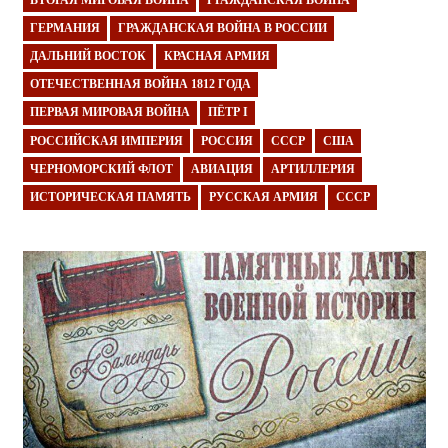
ГЕРМАНИЯ
ГРАЖДАНСКАЯ ВОЙНА В РОССИИ
ДАЛЬНИЙ ВОСТОК
КРАСНАЯ АРМИЯ
ОТЕЧЕСТВЕННАЯ ВОЙНА 1812 ГОДА
ПЕРВАЯ МИРОВАЯ ВОЙНА
ПЁТР I
РОССИЙСКАЯ ИМПЕРИЯ
РОССИЯ
СССР
США
ЧЕРНОМОРСКИЙ ФЛОТ
АВИАЦИЯ
АРТИЛЛЕРИЯ
ИСТОРИЧЕСКАЯ ПАМЯТЬ
РУССКАЯ АРМИЯ
СССР