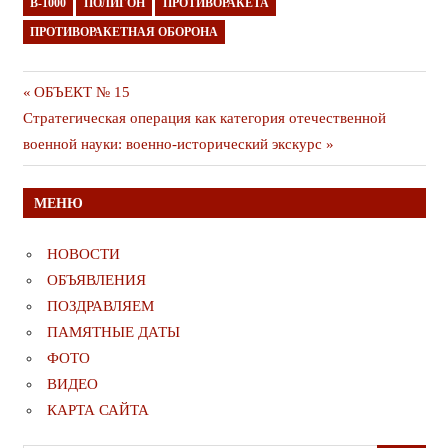
В-1000
ПОЛИГОН
ПРОТИВОРАКЕТА
ПРОТИВОРАКЕТНАЯ ОБОРОНА
Навигация
Предыдущая
ОБЪЕКТ № 15
Следующая
публикация
Стратегическая операция как категория отечественной
по
публикация
военной науки: военно-исторический экскурс
записям
МЕНЮ
НОВОСТИ
ОБЪЯВЛЕНИЯ
ПОЗДРАВЛЯЕМ
ПАМЯТНЫЕ ДАТЫ
ФОТО
ВИДЕО
КАРТА САЙТА