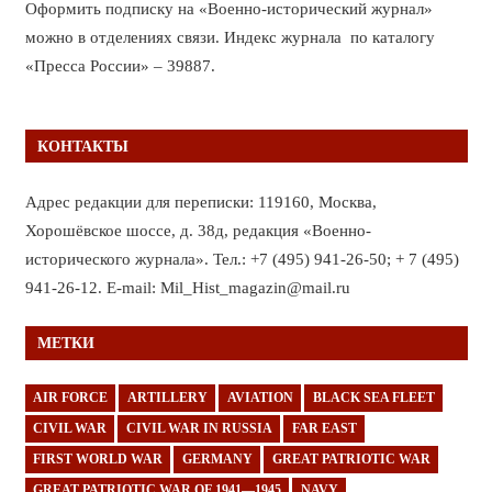
Оформить подписку на «Военно-исторический журнал»
можно в отделениях связи. Индекс журнала по каталогу
«Пресса России» – 39887.
КОНТАКТЫ
Адрес редакции для переписки: 119160, Москва,
Хорошёвское шоссе, д. 38д, редакция «Военно-
исторического журнала». Тел.: +7 (495) 941-26-50; + 7 (495)
941-26-12. E-mail: Mil_Hist_magazin@mail.ru
МЕТКИ
AIR FORCE
ARTILLERY
AVIATION
BLACK SEA FLEET
CIVIL WAR
CIVIL WAR IN RUSSIA
FAR EAST
FIRST WORLD WAR
GERMANY
GREAT PATRIOTIC WAR
GREAT PATRIOTIC WAR OF 1941—1945
NAVY