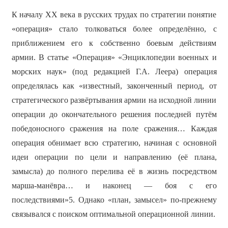
К началу ХХ века в русских трудах по стратегии понятие
«операция» стало толковаться более определённо, с
приближением его к собственно боевым действиям
армии. В статье «Операция» «Энциклопедии военных и
морских наук» (под редакцией Г.А. Леера) операция
определялась как «известный, законченный период, от
стратегического развёртывания армии на исходной линии
операции до окончательного решения последней путём
победоносного сражения на поле сражения… Каждая
операция обнимает всю стратегию, начиная с основной
идеи операции по цели и направлению (её плана,
замысла) до полного перелива её в жизнь посредством
марша-манёвра… и наконец — боя с его
последствиями»5. Однако «план, замысел» по-прежнему
связывался с поиском оптимальной операционной линии.