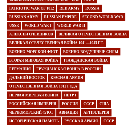
PATRIOTIC WAR OF 1812
RED ARMY
RUSSIA
RUSSIAN ARMY
RUSSIAN EMPIRE
SECOND WORLD WAR
USSR
WORLD WAR I
WORLD WAR II
АЛЕКСЕЙ ОЛЕЙНИКОВ
ВЕЛИКАЯ ОТЕЧЕСТВЕННАЯ ВОЙНА
ВЕЛИКАЯ ОТЕЧЕСТВЕННАЯ ВОЙНА 1941—1945 ГГ.
ВОЕННО-МОРСКОЙ ФЛОТ
ВОЕННО-ВОЗДУШНЫЕ СИЛЫ
ВТОРАЯ МИРОВАЯ ВОЙНА
ГРАЖДАНСКАЯ ВОЙНА
ГЕРМАНИЯ
ГРАЖДАНСКАЯ ВОЙНА В РОССИИ
ДАЛЬНИЙ ВОСТОК
КРАСНАЯ АРМИЯ
ОТЕЧЕСТВЕННАЯ ВОЙНА 1812 ГОДА
ПЕРВАЯ МИРОВАЯ ВОЙНА
ПЁТР I
РОССИЙСКАЯ ИМПЕРИЯ
РОССИЯ
СССР
США
ЧЕРНОМОРСКИЙ ФЛОТ
АВИАЦИЯ
АРТИЛЛЕРИЯ
ИСТОРИЧЕСКАЯ ПАМЯТЬ
РУССКАЯ АРМИЯ
СССР