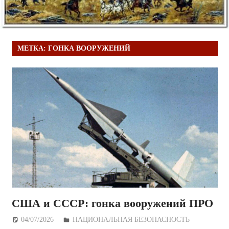
МЕТКА:
ГОНКА ВООРУЖЕНИЙ
США и СССР: гонка вооружений ПРО
04/07/2026
Дежурный по Редакции
НАЦИОНАЛЬНАЯ БЕЗОПАСНОСТЬ