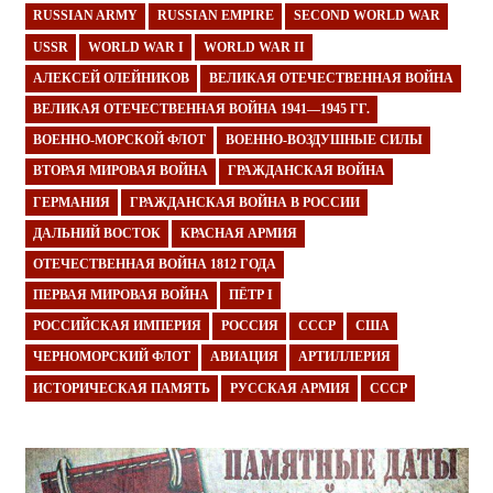
RUSSIAN ARMY
RUSSIAN EMPIRE
SECOND WORLD WAR
USSR
WORLD WAR I
WORLD WAR II
АЛЕКСЕЙ ОЛЕЙНИКОВ
ВЕЛИКАЯ ОТЕЧЕСТВЕННАЯ ВОЙНА
ВЕЛИКАЯ ОТЕЧЕСТВЕННАЯ ВОЙНА 1941—1945 ГГ.
ВОЕННО-МОРСКОЙ ФЛОТ
ВОЕННО-ВОЗДУШНЫЕ СИЛЫ
ВТОРАЯ МИРОВАЯ ВОЙНА
ГРАЖДАНСКАЯ ВОЙНА
ГЕРМАНИЯ
ГРАЖДАНСКАЯ ВОЙНА В РОССИИ
ДАЛЬНИЙ ВОСТОК
КРАСНАЯ АРМИЯ
ОТЕЧЕСТВЕННАЯ ВОЙНА 1812 ГОДА
ПЕРВАЯ МИРОВАЯ ВОЙНА
ПЁТР I
РОССИЙСКАЯ ИМПЕРИЯ
РОССИЯ
СССР
США
ЧЕРНОМОРСКИЙ ФЛОТ
АВИАЦИЯ
АРТИЛЛЕРИЯ
ИСТОРИЧЕСКАЯ ПАМЯТЬ
РУССКАЯ АРМИЯ
СССР