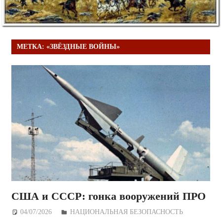
МЕТКА:
«ЗВЁЗДНЫЕ ВОЙНЫ»
США и СССР: гонка вооружений ПРО
04/07/2026
Дежурный по Редакции
НАЦИОНАЛЬНАЯ БЕЗОПАСНОСТЬ