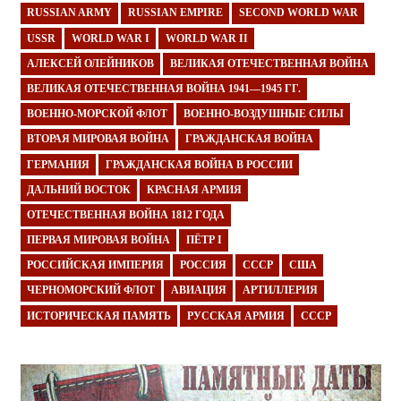
RUSSIAN ARMY
RUSSIAN EMPIRE
SECOND WORLD WAR
USSR
WORLD WAR I
WORLD WAR II
АЛЕКСЕЙ ОЛЕЙНИКОВ
ВЕЛИКАЯ ОТЕЧЕСТВЕННАЯ ВОЙНА
ВЕЛИКАЯ ОТЕЧЕСТВЕННАЯ ВОЙНА 1941—1945 ГГ.
ВОЕННО-МОРСКОЙ ФЛОТ
ВОЕННО-ВОЗДУШНЫЕ СИЛЫ
ВТОРАЯ МИРОВАЯ ВОЙНА
ГРАЖДАНСКАЯ ВОЙНА
ГЕРМАНИЯ
ГРАЖДАНСКАЯ ВОЙНА В РОССИИ
ДАЛЬНИЙ ВОСТОК
КРАСНАЯ АРМИЯ
ОТЕЧЕСТВЕННАЯ ВОЙНА 1812 ГОДА
ПЕРВАЯ МИРОВАЯ ВОЙНА
ПЁТР I
РОССИЙСКАЯ ИМПЕРИЯ
РОССИЯ
СССР
США
ЧЕРНОМОРСКИЙ ФЛОТ
АВИАЦИЯ
АРТИЛЛЕРИЯ
ИСТОРИЧЕСКАЯ ПАМЯТЬ
РУССКАЯ АРМИЯ
СССР