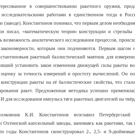
нтересованное в совершенствовании ракетного оружия, пре
 исследовательскими работами в единственном тогда в Росс
и (заводе). Константинов понимал, что первым делом необходим
 он писал, «математическую теорию конструкции и стрельбы 
ь возможность аналитического исследования процессов, происх
 закономерности, которым они подчиняются. Первым шагом н
стантиновым ракетный баллистический маятник для измерени
ливший установить закон изменения движущей силы ракеты в
оценку за точность измерений и простоту вычислений. Он по
конструкции ракеты на её баллистические свойства, что стал
ирования ракет. Предложенная методика успешно применялас
 для исследования импульса тяги ракетных двигателей на твёр
лковник К.И. Константинов возглавил Петербургский
и Охтинский капсюльный заводы, занимаясь как ракетами, так 
ти годы Константинов сконструировал 2-, 2,5- и 9-дюймовы