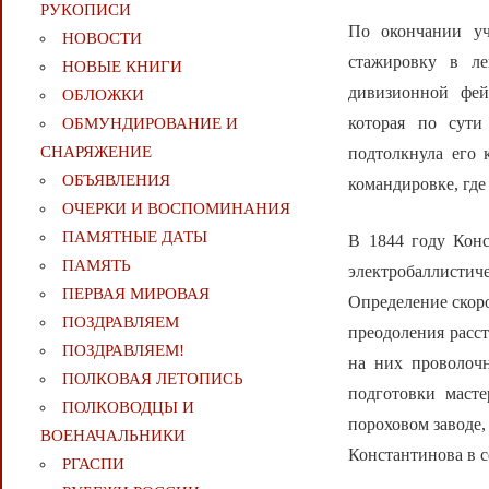
РУКОПИСИ
По окончании уч
НОВОСТИ
стажировку в ле
НОВЫЕ КНИГИ
дивизионной фей
ОБЛОЖКИ
которая по сути
ОБМУНДИРОВАНИЕ И
СНАРЯЖЕНИЕ
подтолкнула его 
ОБЪЯВЛЕНИЯ
командировке, где
ОЧЕРКИ И ВОСПОМИНАНИЯ
ПАМЯТНЫЕ ДАТЫ
В 1844 году Конс
ПАМЯТЬ
электробаллистич
ПЕРВАЯ МИРОВАЯ
Определение скоро
ПОЗДРАВЛЯЕМ
преодоления расс
ПОЗДРАВЛЯЕМ!
на них проволоч
ПОЛКОВАЯ ЛЕТОПИСЬ
подготовки масте
ПОЛКОВОДЦЫ И
пороховом заводе,
ВОЕНАЧАЛЬНИКИ
Константинова в с
РГАСПИ