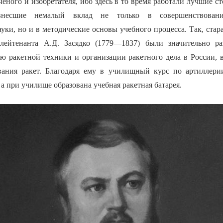
чёного и изобретателя, ибо здесь в то время работали лучшие 
 внесшие немалый вклад не только в совершенствовани
уки, но и в методические основы учебного процесса. Так, стар
-лейтенанта А.Д. Засядко (1779—1837) были значительно р
ю ракетной техники и организации ракетного дела в России, 
ования ракет. Благодаря ему в училищный курс по артиллер
, а при училище образована учебная ракетная батарея.