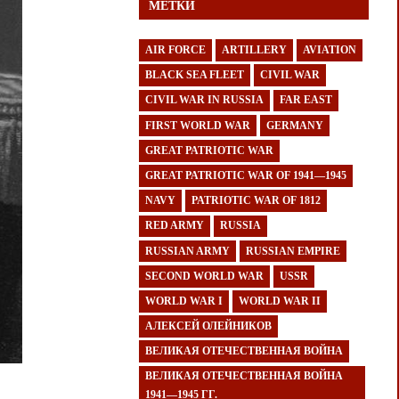
МЕТКИ
AIR FORCE
ARTILLERY
AVIATION
BLACK SEA FLEET
CIVIL WAR
CIVIL WAR IN RUSSIA
FAR EAST
FIRST WORLD WAR
GERMANY
GREAT PATRIOTIC WAR
GREAT PATRIOTIC WAR OF 1941—1945
NAVY
PATRIOTIC WAR OF 1812
RED ARMY
RUSSIA
RUSSIAN ARMY
RUSSIAN EMPIRE
SECOND WORLD WAR
USSR
WORLD WAR I
WORLD WAR II
АЛЕКСЕЙ ОЛЕЙНИКОВ
ВЕЛИКАЯ ОТЕЧЕСТВЕННАЯ ВОЙНА
ВЕЛИКАЯ ОТЕЧЕСТВЕННАЯ ВОЙНА
1941—1945 ГГ.