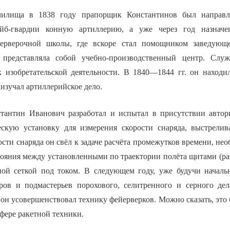
илища в 1838 году прапорщик Константинов был направл
йб-гвардии конную артиллерию, а уже через год назначе
ерверочной школы, где вскоре стал помощником заведующе
 представляла собой учебно-производственный центр. Слу
к изобретательской деятельности. В 1840—1844 гг. он находи
 изучал артиллерийское дело.
тантин Иванович разработал и испытал в присутствии автор
ескую установку для измерения скорости снаряда, выстрели
сти снаряда он свёл к задаче расчёта промежутков времени, не
тояния между установленными по траектории полёта щитами (ра
ной сеткой под током. В следующем году, уже будучи начал
ров и подмастерьев порохового, селитренного и серного де
 он усовершенствовал технику фейерверков. Можно сказать, это
фере ракетной техники.