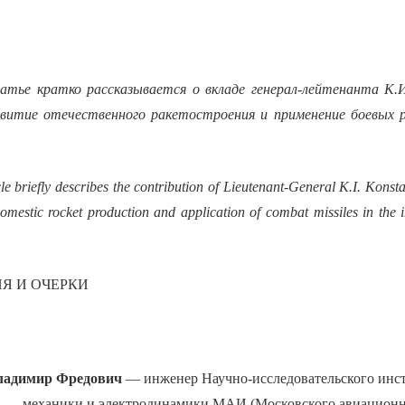
атье кратко рассказывается о вкладе генерал-лейтенанта К
звитие отечественного ракетостроения и применение боевых 
cle briefly describes the contribution of Lieutenant-General K.I. Kons
omestic rocket production and application of combat missiles in the i
Я И ОЧЕРКИ
адимир Фредович
— инженер Научно-исследовательского инс
механики и электродинамики МАИ (Московского авиационн