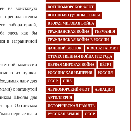
ВОЕННО-МОРСКОЙ ФЛОТ
ен на войсковую
ВОЕННО-ВОЗДУШНЫЕ СИЛЫ
н преподавателем
ВТОРАЯ МИРОВАЯ ВОЙНА
го лабораторией,
ГРАЖДАНСКАЯ ВОЙНА
ГЕРМАНИЯ
жба здесь как бы
ГРАЖДАНСКАЯ ВОЙНА В РОССИИ
лся в заграничной
ДАЛЬНИЙ ВОСТОК
КРАСНАЯ АРМИЯ
ОТЕЧЕСТВЕННАЯ ВОЙНА 1812 ГОДА
итетной комиссии
ПЕРВАЯ МИРОВАЯ ВОЙНА
ПЁТР I
ваемого из пушки.
РОССИЙСКАЯ ИМПЕРИЯ
РОССИЯ
обходимых ядру для
СССР
США
мами) с натянутой
ЧЕРНОМОРСКИЙ ФЛОТ
АВИАЦИЯ
ьником Школы для
АРТИЛЛЕРИЯ
ла при Охтинском
ИСТОРИЧЕСКАЯ ПАМЯТЬ
 были первые шаги
РУССКАЯ АРМИЯ
СССР