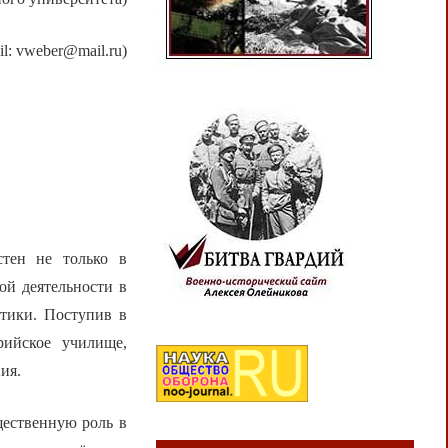
l: vweber@mail.ru)
тен не только в
ой деятельности в
атики. Поступив в
рийское училище,
ия.
щественную роль в