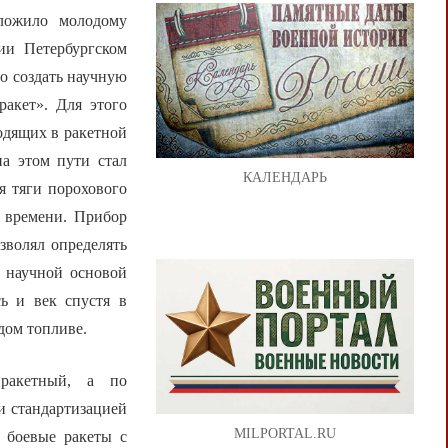
дложило молодому
ии Петербургском
о создать научную
ракет». Для этого
одящих в ракетной
а этом пути стал
КАЛЕНДАРЬ
я тяги порохового
о времени. Прибор
зволял определять
о научной основой
ь и век спустя в
дом топливе.
 ракетный, а по
и стандартизацией
MILPORTAL.RU
е боевые ракеты с