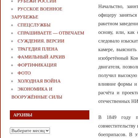
РУБЕЖИ РОССИИ
Начальство, заи
РУССКОЕ ВОЕННОЕ
офицеру заняться
ЗАРУБЕЖЬЕ
ракетном заведени
СПЕЦСЛУЖБЫ
основу, или, как
СПРАШИВАЕТЕ — ОТВЕЧАЕМ
следовало изыскат
СУЖДЕНИЯ. ВЕРСИИ
ТРАГЕДИЯ ПЛЕНА
камере, выяснить
ФАМИЛЬНЫЙ АРХИВ
изобретённый Кон
ФОРТИФИКАЦИЯ
двигателя, позво
ФОТО
получил высокую 
ХОЛОДНАЯ ВОЙНА
влияние формы и 
ЭКОНОМИКА И
расчёта и проект
ВООРУЖЁННЫЕ СИЛЫ
отечественных НИИ
АРХИВЫ
В 1849 году по
совместительству 
Архивы
боеприпасов. В э