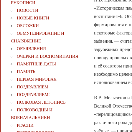
РУКОПИСИ
«Историческая пам
НОВОСТИ
воспитания»6. Об
НОВЫЕ КНИГИ
формирования и п
ОБЛОЖКИ
некоторые факторы
ОБМУНДИРОВАНИЕ И
забвения, — счита
СНАРЯЖЕНИЕ
ОБЪЯВЛЕНИЯ
зарубежных предс
ОЧЕРКИ И ВОСПОМИНАНИЯ
поводу прошлых в
ПАМЯТНЫЕ ДАТЫ
и её соавторы пр
ПАМЯТЬ
необходимо целен
ПЕРВАЯ МИРОВАЯ
использованием в
ПОЗДРАВЛЯЕМ
ПОЗДРАВЛЯЕМ!
В.В. Мельситов и
ПОЛКОВАЯ ЛЕТОПИСЬ
Великой Отечеств
ПОЛКОВОДЦЫ И
«перелицовщиков»
ВОЕНАЧАЛЬНИКИ
различного рода д
РГАСПИ
учёные, — происхо