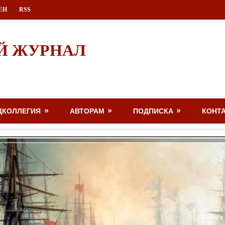
ЕН
RSS
Й ЖУРНАЛ
ДКОЛЛЕГИЯ
АВТОРАМ
ПОДПИСКА
КОНТ