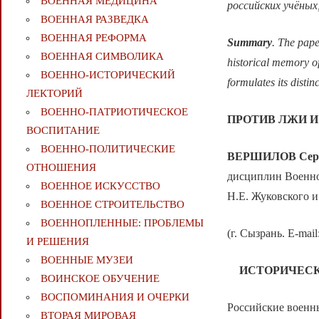
ВОЕННАЯ МЕДИЦИНА
российских учёных
ВОЕННАЯ РАЗВЕДКА
ВОЕННАЯ РЕФОРМА
Summary
. The pape
ВОЕННАЯ СИМВОЛИКА
historical memory of
ВОЕННО-ИСТОРИЧЕСКИЙ
formulates its distinc
ЛЕКТОРИЙ
ВОЕННО-ПАТРИОТИЧЕСКОЕ
ПРОТИВ ЛЖИ 
ВОСПИТАНИЕ
ВОЕННО-ПОЛИТИЧЕСКИE
ВЕРШИЛОВ
Сер
ОТНОШЕНИЯ
дисциплин Военно
ВОЕННОЕ ИСКУССТВО
Н.Е. Жуковского и
ВОЕННОЕ СТРОИТЕЛЬСТВО
ВОЕННОПЛЕННЫЕ: ПРОБЛЕМЫ
(г. Сызрань. E-mail
И РЕШЕНИЯ
ВОЕННЫЕ МУЗЕИ
ИСТОРИЧЕСК
ВОИНСКОЕ ОБУЧЕНИЕ
ВОСПОМИНАНИЯ И ОЧЕРКИ
Российские военн
ВТОРАЯ МИРОВАЯ