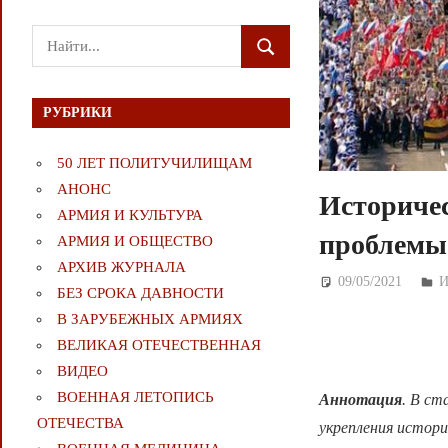
Поиск
ПОИСК
для:
РУБРИКИ
50 ЛЕТ ПОЛИТУЧИЛИЩАМ
АНОНС
Историчес
АРМИЯ И КУЛЬТУРА
проблемы 
АРМИЯ И ОБЩЕСТВО
АРХИВ ЖУРНАЛА
09/05/2021
Д
И
БЕЗ СРОКА ДАВНОСТИ
В ЗАРУБЕЖНЫХ АРМИЯХ
ВЕЛИКАЯ ОТЕЧЕСТВЕННАЯ
ВИДЕО
ВОЕННАЯ ЛЕТОПИСЬ
Аннотация
. В ст
ОТЕЧЕСТВА
укрепления истори