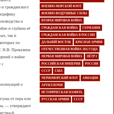
ВОЕННО-МОРСКОЙ ФЛОТ
о и гражданского
ВОЕННО-ВОЗДУШНЫЕ СИЛЫ
пецифику
ВТОРАЯ МИРОВАЯ ВОЙНА
оизводства и
ГРАЖДАНСКАЯ ВОЙНА
ГЕРМАНИЯ
ойне и глубина её
ГРАЖДАНСКАЯ ВОЙНА В РОССИИ
ых, так и
ДАЛЬНИЙ ВОСТОК
КРАСНАЯ АРМИЯ
 которых по
ОТЕЧЕСТВЕННАЯ ВОЙНА 1812 ГОДА
. Н.В. Проказина
ПЕРВАЯ МИРОВАЯ ВОЙНА
ПЁТР I
дений о войне
РОССИЙСКАЯ ИМПЕРИЯ
РОССИЯ
 с
СССР
США
ЧЕРНОМОРСКИЙ ФЛОТ
АВИАЦИЯ
инсинуаций о
АРТИЛЛЕРИЯ
ю
ИСТОРИЧЕСКАЯ ПАМЯТЬ
гуны от пера или
РУССКАЯ АРМИЯ
СССР
тва, — утверждают
чества»8.