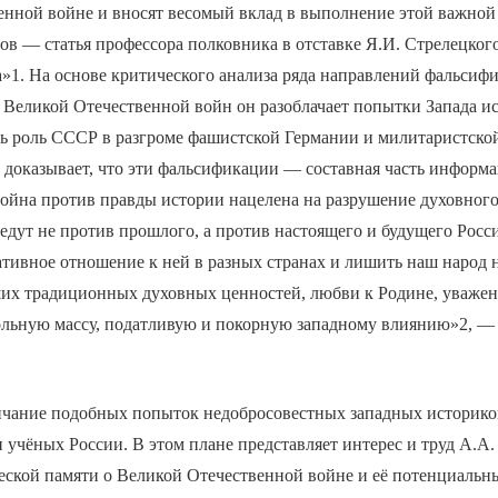
нной войне и вносят весомый вклад в выполнение этой важной 
в — статья профессора полковника в отставке Я.И. Стрелецког
»1. На основе критического анализа ряда направлений фальсиф
Великой Отечественной войн он разоблачает попытки Запада ис
ь роль СССР в разгроме фашистской Германии и милитаристско
 доказывает, что эти фальсификации — составная часть инфор
Война против правды истории нацелена на разрушение духовног
едут не против прошлого, а против настоящего и будущего Росс
ативное отношение к ней в разных странах и лишить наш народ
ших традиционных духовных ценностей, любви к Родине, уважен
вольную массу, податливую и покорную западному влиянию»2, —
нчание подобных попыток недобросовестных западных историко
и учёных России. В этом плане представляет интерес и труд А.А
еской памяти о Великой Отечественной войне и её потенциальн