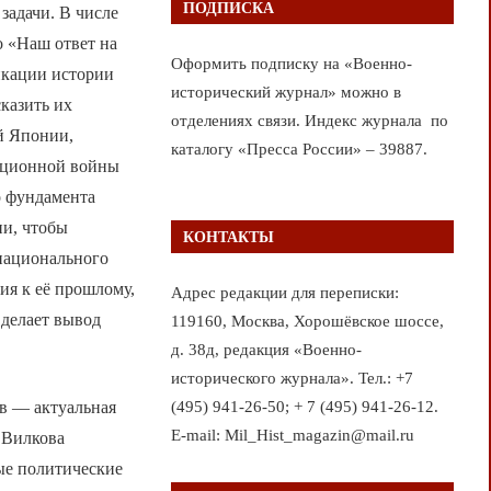
ПОДПИСКА
задачи. В числе
о «Наш ответ на
Оформить подписку на «Военно-
икации истории
исторический журнал» можно в
казить их
отделениях связи. Индекс журнала по
й Японии,
каталогу «Пресса России» – 39887.
мационной войны
о фундамента
ии, чтобы
КОНТАКТЫ
 национального
ия к её прошлому,
Адрес редакции для переписки:
 делает вывод
119160, Москва, Хорошёвское шоссе,
д. 38д, редакция «Военно-
исторического журнала». Тел.: +7
в — актуальная
(495) 941-26-50; + 7 (495) 941-26-12.
E-mail: Mil_Hist_magazin@mail.ru
. Вилкова
ые политические