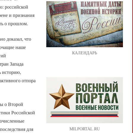
ю: российской
рене и признания
ть о прошлом.
но доказал, что
рочащие наше
КАЛЕНДАРЬ
гий
тран Запада
ь историю,
 активного отпора
ды о Второй
итики Российской
гочисленные
MILPORTAL.RU
последствия для