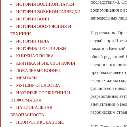
последствия»3. О
ИСТОРИЯ ВОЕННОЙ НАУКИ
воспоминания о в
ИСТОРИЯ ВОЕННОЙ РАЗВЕДКИ
запредельных лиш
ИСТОРИЯ ВОИН
ИСТОРИЯ ВООРУЖЕНИЯ И
Издательство Орло
ТЕХНИКИ
службы при Прези
ИСТОРИЯ ТЫЛА
памяти о Великой
ИСТОРИЯ: ПРОТИВ ЛЖИ
КНИЖНАЯ ПОЛКА
общей редакцией 
КРИТИКА И БИБЛИОГРАФИЯ
средств воспроизв
ЛОКАЛЬНЫЕ ВОЙНЫ
преобладающее отн
МЕМУАРЫ
сердцах живы ско
МУНДИР ОТЕЧЕСТВА
фашистской идеол
НАУЧНЫЕ СООБЩЕНИЯ И
разработанная ав
ИНФОРМАЦИЯ
впечатлений о Вел
НАЦИОНАЛЬНАЯ
героическим стра
БЕЗОПАСНОСТЬ
НЕОПУБЛИКОВАННЫЕ
Н.В. Проказина, Ю