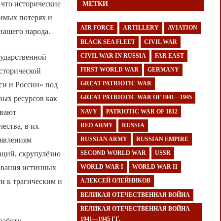
 что исторические
МЕТКИ
имых потерях и
AIR FORCE
ARTILLERY
AVIATION
нашего народа.
BLACK SEA FLEET
CIVIL WAR
CIVIL WAR IN RUSSIA
FAR EAST
сударственной
FIRST WORLD WAR
GERMANY
сторической
GREAT PATRIOTIC WAR
си и России» под
GREAT PATRIOTIC WAR OF 1941—1945
вых ресурсов как
NAVY
PATRIOTIC WAR OF 1812
ывают
ества, в их
RED ARMY
RUSSIA
оявлениям
RUSSIAN ARMY
RUSSIAN EMPIRE
ций, скрупулёзно
SECOND WORLD WAR
USSR
дования истинных
WORLD WAR I
WORLD WAR II
и к трагическим и
АЛЕКСЕЙ ОЛЕЙНИКОВ
ВЕЛИКАЯ ОТЕЧЕСТВЕННАЯ ВОЙНА
ВЕЛИКАЯ ОТЕЧЕСТВЕННАЯ ВОЙНА
1941—1945 ГГ.
работу