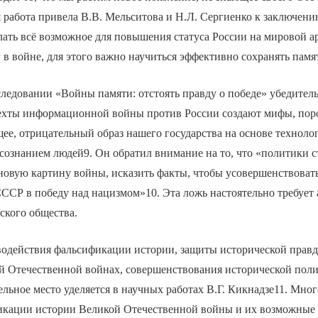
 работа привела В.В. Мельситова и Н.Л. Сергиенко к заключени
лать всё возможное для повышения статуса России на мировой а
г в войне, для этого важно научиться эффективно сохранять памя
следовании «Войны памяти: отстоять правду о победе» убедитель
ехты информационной войны против России создают мифы, по
ее, отрицательный образ нашего государства на основе техноло
ознанием людей9. Он обратил внимание на то, что «политики с
новую картину войны, исказить факты, чтобы усовершенствоват
ССР в победу над нацизмом»10. Эта ложь настоятельно требует
ского общества.
одействия фальсификации истории, защиты исторической прав
й Отечественной войнах, совершенствования исторической пол
льное место уделяется в научных работах В.Г. Кикнадзе11. Мно
кации истории Великой Отечественной войны и их возможные 