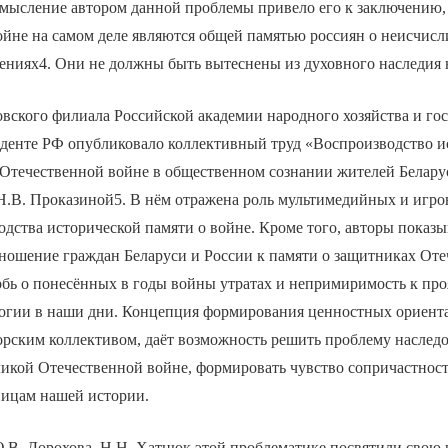
смысление автором данной проблемы привело его к заключению,
ойне на самом деле являются общей памятью россиян о неисчисл
ениях4. Они не должны быть вытеснены из духовного наследия 
вского филиала Российской академии народного хозяйства и го
денте РФ опубликовало коллективный труд «Воспроизводство и
 Отечественной войне в общественном сознании жителей Белару
Н.В. Проказиной5. В нём отражена роль мультимедийных и игро
одства исторической памяти о войне. Кроме того, авторы показ
ошение граждан Беларуси и России к памяти о защитниках Отеч
рбь о понесённых в годы войны утратах и непримиримость к пр
огии в наши дни. Концепция формирования ценностных ориента
торским коллективом, даёт возможность решить проблему насле
икой Отечественной войне, формировать чувство сопричастност
ницам нашей истории.
.В. Дорохова, Н.Н. Хатнюк этой проблематике посвятили свою 