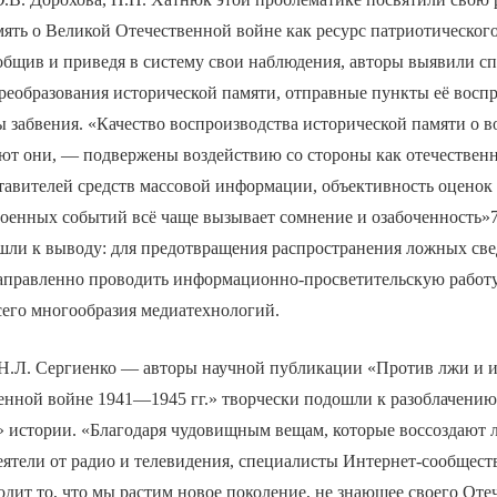
ять о Великой Отечественной войне как ресурс патриотическог
общив и приведя в систему свои наблюдения, авторы выявили с
реобразования исторической памяти, отправные пункты её воспр
 забвения. «Качество воспроизводства исторической памяти о в
ют они, — подвержены воздействию со стороны как отечественн
тавителей средств массовой информации, объективность оценок
оенных событий всё чаще вызывает сомнение и озабоченность»7
ишли к выводу: для предотвращения распространения ложных све
аправленно проводить информационно-просветительскую работу
сего многообразия медиатехнологий.
 Н.Л. Сергиенко — авторы научной публикации «Против лжи и 
енной войне 1941—1945 гг.» творчески подошли к разоблачени
 истории. «Благодаря чудовищным вещам, которые воссоздают л
еятели от радио и телевидения, специалисты Интернет-сообщес
дит то, что мы растим новое поколение, не знающее своего Оте