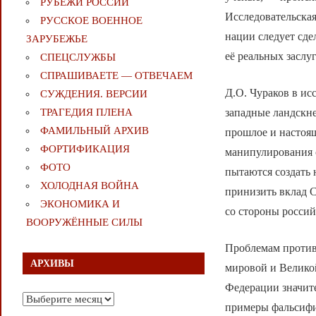
РУБЕЖИ РОССИИ
Исследовательская
РУССКОЕ ВОЕННОЕ
нации следует сде
ЗАРУБЕЖЬЕ
её реальных заслу
СПЕЦСЛУЖБЫ
СПРАШИВАЕТЕ — ОТВЕЧАЕМ
Д.О. Чураков в ис
СУЖДЕНИЯ. ВЕРСИИ
западные ландскн
ТРАГЕДИЯ ПЛЕНА
ФАМИЛЬНЫЙ АРХИВ
прошлое и настоящ
ФОРТИФИКАЦИЯ
манипулирования с
ФОТО
пытаются создать 
ХОЛОДНАЯ ВОЙНА
принизить вклад С
ЭКОНОМИКА И
со стороны россий
ВООРУЖЁННЫЕ СИЛЫ
Проблемам против
АРХИВЫ
мировой и Велико
Федерации значите
Архивы
примеры фальсифи