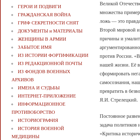
Великой Отечестве
ГЕРОИ И ПОДВИГИ
множества примеро
ГРАЖДАНСКАЯ ВОЙНА
ложь — это правда
ГРИФ СЕКРЕТНОСТИ СНЯТ
Второй мировой и 
ДОКУМЕНТЫ и МАТЕРИАЛЫ
причины и умалит
ЖЕНЩИНЫ В АРМИИ
аргументированно
ЗАБЫТОЕ ИМЯ
ИЗ ИСТОРИИ ФОРТИФИКАЦИИ
против России. «
ИЗ РЕДАКЦИОННОЙ ПОЧТЫ
нашей жизни. Её в
ИЗ ФОНДОВ ВОЕННЫХ
сформировать нег
АРХИВОВ
самосознания, на
ИМЕНА И СУДЬБЫ
превратить в без
ИНТЕРНЕТ-ПРИЛОЖЕНИЕ
Я.И. Стрелецкий.
ИНФОРМАЦИОННОЕ
ПРОТИВОБОРСТВО
Постоянное разве
ИСТОРИОГРАФИЯ
задача политиков 
ИСТОРИЯ ВОЕННОЙ
«Критика историч
МЕДИЦИНЫ