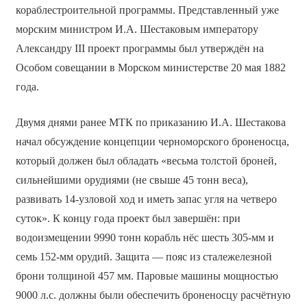
кораблестроительной программы. Представленный уже
морским министром И.А. Шестаковым императору
Александру III проект программы был утверждён на
Особом совещании в Морском министерстве 20 мая 1882
года.
Двумя днями ранее МТК по приказанию И.А. Шестакова
начал обсуждение концепции черноморского броненосца,
который должен был обладать «весьма толстой броней,
сильнейшими орудиями (не свыше 45 тонн веса),
развивать 14-узловой ход и иметь запас угля на четверо
суток». К концу года проект был завершён: при
водоизмещении 9990 тонн корабль нёс шесть 305-мм и
семь 152-мм орудий. Защита — пояс из сталежелезной
брони толщиной 457 мм. Паровые машины мощностью
9000 л.с. должны были обеспечить броненосцу расчётную