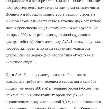
Собравшиеся в декабре 1869 года на «особое совещание»
под председательством генерал-адмирала высшие чины
Военного и Морского министерств решили строить в
Николаевском адмиралтействе в течение двух лет четыре
малых броненосца общей стоимостью 4 млн рублей (из
которых 200 тыс. требовалось для дооборудования
адмиралтейства). Вице-адмиралу А.А. Попову поручалась
проработка проекта по двум вариантам: «размеров
двухбашенных лодок» (мониторов типа «Русалка») и
«круглого судна».
Идея А.А. Попова, нашедшего способ не только
совместить требования военного ведомства о калибре
орудий (не менее 280 мм) и толщине брони («более, чем
на крупнейших иностранных броненосцах») с
ограничением осадки величиной 3,3 м, но и обещавшего
казне экономию средств, была следующей: «Уменьшая