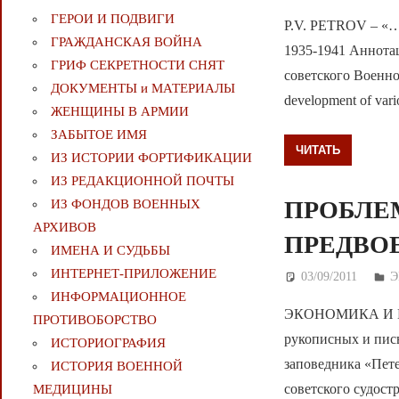
ГЕРОИ И ПОДВИГИ
P.V. PETROV – «…AN
ГРАЖДАНСКАЯ ВОЙНА
1935-1941 Аннота
ГРИФ СЕКРЕТНОСТИ СНЯТ
советского Военно-
ДОКУМЕНТЫ и МАТЕРИАЛЫ
development of vari
ЖЕНЩИНЫ В АРМИИ
ЗАБЫТОЕ ИМЯ
ЧИТАТЬ
ИЗ ИСТОРИИ ФОРТИФИКАЦИИ
ИЗ РЕДАКЦИОННОЙ ПОЧТЫ
ПРОБЛЕ
ИЗ ФОНДОВ ВОЕННЫХ
АРХИВОВ
ПРЕДВО
ИМЕНА И СУДЬБЫ
ИНТЕРНЕТ-ПРИЛОЖЕНИЕ
03/09/2011
Д
Э
ИНФОРМАЦИОННОЕ
ЭКОНОМИКА И ВО
ПРОТИВОБОРСТВО
рукописных и пис
ИСТОРИОГРАФИЯ
заповедника «Пете
ИСТОРИЯ ВОЕННОЙ
советского судос
МЕДИЦИНЫ