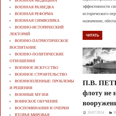
ВОЕННАЯ МЕДИЦИНА
эффективности си
ВОЕННАЯ РАЗВЕДКА
исторического пер
ВОЕННАЯ РЕФОРМА
ВОЕННАЯ СИМВОЛИКА
назначение, обес
ВОЕННО-ИСТОРИЧЕСКИЙ
ЛЕКТОРИЙ
ЧИТАТЬ
ВОЕННО-ПАТРИОТИЧЕСКОЕ
ВОСПИТАНИЕ
ВОЕННО-ПОЛИТИЧЕСКИE
ОТНОШЕНИЯ
ВОЕННОЕ ИСКУССТВО
ВОЕННОЕ СТРОИТЕЛЬСТВО
П.В. ПЕТ
ВОЕННОПЛЕННЫЕ: ПРОБЛЕМЫ
И РЕШЕНИЯ
флоту не 
ВОЕННЫЕ МУЗЕИ
вооружени
ВОИНСКОЕ ОБУЧЕНИЕ
ВОСПОМИНАНИЯ И ОЧЕРКИ
26/07/2014
Д
И
ВТОРАЯ МИРОВАЯ