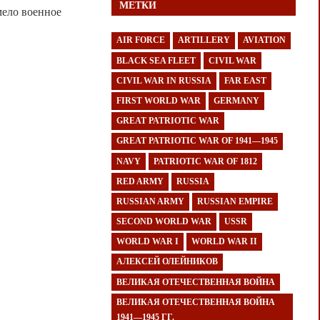
МЕТКИ
мело военное
AIR FORCE
ARTILLERY
AVIATION
BLACK SEA FLEET
CIVIL WAR
CIVIL WAR IN RUSSIA
FAR EAST
FIRST WORLD WAR
GERMANY
GREAT PATRIOTIC WAR
GREAT PATRIOTIC WAR OF 1941—1945
NAVY
PATRIOTIC WAR OF 1812
RED ARMY
RUSSIA
RUSSIAN ARMY
RUSSIAN EMPIRE
SECOND WORLD WAR
USSR
WORLD WAR I
WORLD WAR II
АЛЕКСЕЙ ОЛЕЙНИКОВ
ВЕЛИКАЯ ОТЕЧЕСТВЕННАЯ ВОЙНА
ВЕЛИКАЯ ОТЕЧЕСТВЕННАЯ ВОЙНА
1941—1945 ГГ.