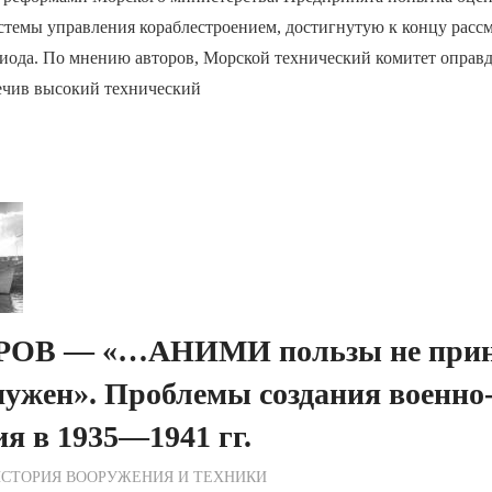
стемы управления кораблестроением, достигнутую к концу расс
иода. По мнению авторов, Морской технический комитет оправд
печив высокий технический
РОВ — «…АНИМИ пользы не прин
нужен». Проблемы создания военно
я в 1935—1941 гг.
ежурный по Редакции
СТОРИЯ ВООРУЖЕНИЯ И ТЕХНИКИ