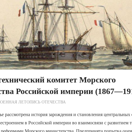
технический комитет Морского
тва Российской империи (1867—1911
ежурный по Редакции
ОЕННАЯ ЛЕТОПИСЬ ОТЕЧЕСТВА
ье рассмотрена история зарождения и становления центральных
естроением в Российской империи во взаимосвязи с развитием 
и реформами Морского министерства. Предпринята попытка оцен