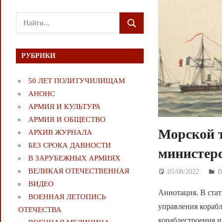
Поиск
ПОИСК
для:
РУБРИКИ
50 ЛЕТ ПОЛИТУЧИЛИЩАМ
АНОНС
АРМИЯ И КУЛЬТУРА
АРМИЯ И ОБЩЕСТВО
Морской 
АРХИВ ЖУРНАЛА
БЕЗ СРОКА ДАВНОСТИ
министерс
В ЗАРУБЕЖНЫХ АРМИЯХ
ВЕЛИКАЯ ОТЕЧЕСТВЕННАЯ
05/08/2022
Д
В
ВИДЕО
Аннотация. В стат
ВОЕННАЯ ЛЕТОПИСЬ
управления корабл
ОТЕЧЕСТВА
кораблестроения 