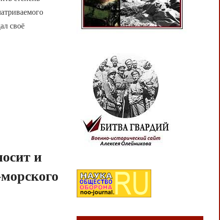
матриваемого
ал своё
осит и
-морского