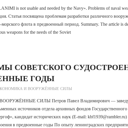
IMI is not usable and needed by the Navy». Problems of naval weap
ция. Статья посвящена проблемам разработки различного воору
морского флота в предвоенный период. Summary. The article is dev
ous weapons for the needs of the Soviet
МЫ СОВЕТСКОГО СУДОСТРОЕН
ЕННЫЕ ГОДЫ
ежурный по Редакции
КОНОМИКА И ВООРУЖЁННЫЕ СИЛЫ
ОРУЖЁННЫЕ СИЛЫ Петров Павел Владимирович — заведу
ьменных источников отдела архивных фондов Государственного 
ргоф», кандидат исторических наук (E-mail: kbf1939@rambler.ru
троения в предвоенные годы По опыту ленинградских предприят