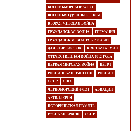
ВОЕННО-МОРСКОЙ ФЛОТ
ВОЕННО-ВОЗДУШНЫЕ СИЛЫ
ВТОРАЯ МИРОВАЯ ВОЙНА
ГРАЖДАНСКАЯ ВОЙНА
ГЕРМАНИЯ
ГРАЖДАНСКАЯ ВОЙНА В РОССИИ
ДАЛЬНИЙ ВОСТОК
КРАСНАЯ АРМИЯ
ОТЕЧЕСТВЕННАЯ ВОЙНА 1812 ГОДА
ПЕРВАЯ МИРОВАЯ ВОЙНА
ПЁТР I
РОССИЙСКАЯ ИМПЕРИЯ
РОССИЯ
СССР
США
ЧЕРНОМОРСКИЙ ФЛОТ
АВИАЦИЯ
АРТИЛЛЕРИЯ
ИСТОРИЧЕСКАЯ ПАМЯТЬ
РУССКАЯ АРМИЯ
СССР