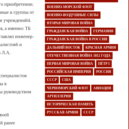
го приобретении.
ВОЕННО-МОРСКОЙ ФЛОТ
нные и группы от
ВОЕННО-ВОЗДУШНЫЕ СИЛЫ
 и учреждений4.
ВТОРАЯ МИРОВАЯ ВОЙНА
, а именно: ТБ
ГРАЖДАНСКАЯ ВОЙНА
ГЕРМАНИЯ
главлял инженер-
ГРАЖДАНСКАЯ ВОЙНА В РОССИИ
иалистов6 и
ДАЛЬНИЙ ВОСТОК
КРАСНАЯ АРМИЯ
 Л.А.
ОТЕЧЕСТВЕННАЯ ВОЙНА 1812 ГОДА
ПЕРВАЯ МИРОВАЯ ВОЙНА
ПЁТР I
РОССИЙСКАЯ ИМПЕРИЯ
РОССИЯ
 специалистов
СССР
США
ты в
ЧЕРНОМОРСКИЙ ФЛОТ
АВИАЦИЯ
ны руководством
АРТИЛЛЕРИЯ
ИСТОРИЧЕСКАЯ ПАМЯТЬ
РУССКАЯ АРМИЯ
СССР
своей
й ранее