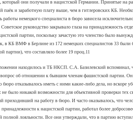
, который они получали в нацистской Германии. Принятые на р
 паёк и заработную плату выше, чем в гитлеровских КБ. Необх
 работы немецкого специалиста в бюро зависела исключительно 
. Советское руководство закрывало глаза на принадлежность отд
цистской партии, поскольку зачастую это членство было вынуж
к, в КБ ВМФ в Берлине из 172 немецких специалистов 33 был
 партии), что составляло более 19 проц.11
ложении находилось и ТБ НКСП. С.А. Базилевский вспоминал, ч
 вопрос об отношении к бывшим членам фашистской партии. Он 
о бюро отказывалось иметь с ними какие-либо дела, но вскоре уб
т: не было никакой возможности для объективной проверки тех с
ый приходивший на работу в бюро. И часто оказывалось, что чело
принадлежности к нацистской партии, работал более добросовес
й полной лояльности. Все они утверждали, что в партию вступи