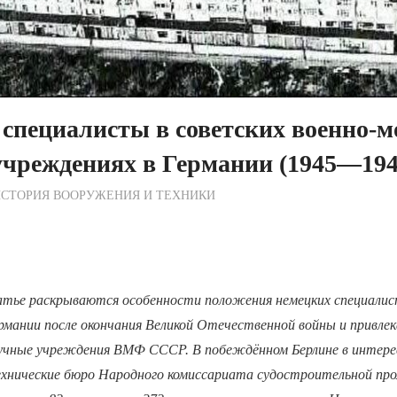
специалисты в советских военно-м
чреждениях в Германии (1945—1947
ежурный по Редакции
СТОРИЯ ВООРУЖЕНИЯ И ТЕХНИКИ
тье раскрываются особенности положения немецких специалис
рмании после окончания Великой Отечественной войны и привлек
аучные учреждения ВМФ СССР. В побеждённом Берлине в интере
нические бюро Народного комиссариата судостроительной пр