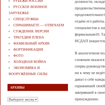
РУБЕЖИ РОССИИ
должности, окладе
РУССКОЕ ВОЕННОЕ
продовольственный
ЗАРУБЕЖЬЕ
продолжительность
СПЕЦСЛУЖБЫ
отдачи его работы
СПРАШИВАЕТЕ — ОТВЕЧАЕМ
специалистов к на
СУЖДЕНИЯ. ВЕРСИИ
формальным10. Та
ТРАГЕДИЯ ПЛЕНА
НСДАП (нацистской
ФАМИЛЬНЫЙ АРХИВ
ФОРТИФИКАЦИЯ
В аналогичном по
ФОТО
сложным оказался
ХОЛОДНАЯ ВОЙНА
сперва руководств
ЭКОНОМИКА И
ни к чему не ведё
ВООРУЖЁННЫЕ СИЛЫ
давал о себе кажд
скрывавший своей 
АРХИВЫ
заверявший в свое
принуждению.
Архивы