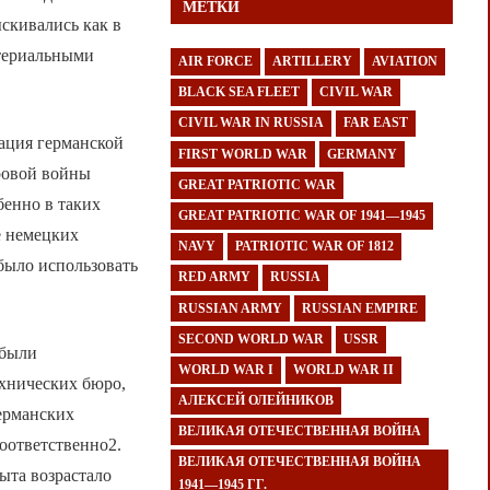
МЕТКИ
скивались как в
атериальными
AIR FORCE
ARTILLERY
AVIATION
BLACK SEA FLEET
CIVIL WAR
CIVIL WAR IN RUSSIA
FAR EAST
ация германской
FIRST WORLD WAR
GERMANY
ровой войны
GREAT PATRIOTIC WAR
бенно в таких
GREAT PATRIOTIC WAR OF 1941—1945
е немецких
NAVY
PATRIOTIC WAR OF 1812
было использовать
RED ARMY
RUSSIA
RUSSIAN ARMY
RUSSIAN EMPIRE
SECOND WORLD WAR
USSR
 были
WORLD WAR I
WORLD WAR II
ехнических бюро,
АЛЕКСЕЙ ОЛЕЙНИКОВ
германских
ВЕЛИКАЯ ОТЕЧЕСТВЕННАЯ ВОЙНА
соответственно2.
ВЕЛИКАЯ ОТЕЧЕСТВЕННАЯ ВОЙНА
ыта возрастало
1941—1945 ГГ.