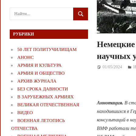
Поиск
ПОИСК
для:
РУБРИКИ
Немецкие 
50 ЛЕТ ПОЛИТУЧИЛИЩАМ
научных у
АНОНС
АРМИЯ И КУЛЬТУРА
01/05/2024
Д
И
АРМИЯ И ОБЩЕСТВО
АРХИВ ЖУРНАЛА
БЕЗ СРОКА ДАВНОСТИ
В ЗАРУБЕЖНЫХ АРМИЯХ
Аннотация.
В ста
ВЕЛИКАЯ ОТЕЧЕСТВЕННАЯ
находившихся в Ге
ВИДЕО
консультаций в н
ВОЕННАЯ ЛЕТОПИСЬ
ВМФ работали тех
ОТЕЧЕСТВА