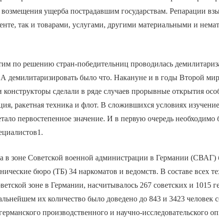
ь возмещения ущерба пострадавшим государствам. Репарации взы
енте, так и товарами, услугами, другими материальными и нем
тим по решению стран-победительниц проводилась демилитариз
А демилитаризировать было что. Накануне и в годы Второй ми
 конструкторы сделали в ряде случаев прорывные открытия осо
ация, ракетная техника и флот. В сложившихся условиях изучени
тало первостепенное значение. И в первую очередь необходимо 
ециалистов1.
да в зоне Советской военной администрации в Германии (СВАГ)
ические бюро (ТБ) 34 наркоматов и ведомств. В составе всех т
ветской зоне в Германии, насчитывалось 267 советских и 1015 
альнейшем их количество было доведено до 843 и 3423 человек 
германского производственного и научно-исследовательского оп