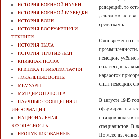
ИСТОРИЯ ВОЕННОЙ НАУКИ
репараций, то ест
ИСТОРИЯ ВОЕННОЙ РАЗВЕДКИ
денежном эквивал
ИСТОРИЯ ВОИН
средствами.
ИСТОРИЯ ВООРУЖЕНИЯ И
ТЕХНИКИ
Одновременно с э
ИСТОРИЯ ТЫЛА
промышленности. 
ИСТОРИЯ: ПРОТИВ ЛЖИ
немецкие учёные и
КНИЖНАЯ ПОЛКА
областях, как ави
КРИТИКА И БИБЛИОГРАФИЯ
наработок приобре
ЛОКАЛЬНЫЕ ВОЙНЫ
опыт немецких сп
МЕМУАРЫ
МУНДИР ОТЕЧЕСТВА
В августе 1945 го
НАУЧНЫЕ СООБЩЕНИЯ И
сформированы техн
ИНФОРМАЦИЯ
находившихся в со
НАЦИОНАЛЬНАЯ
БЕЗОПАСНОСТЬ
специалистов. В д
НЕОПУБЛИКОВАННЫЕ
По мере изучения 