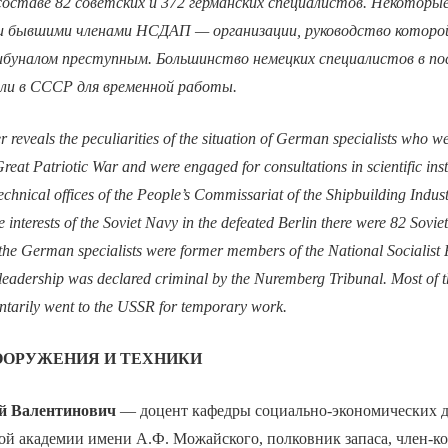
ставе 82 советских и 372 германских специалистов. Некоторые
и бывшими членами НСДАП — организации, руководство которо
буналом преступным. Большинство немецких специалистов в п
али в СССР для временной работы.
r reveals the peculiarities of the situation of German specialists who 
Great Patriotic War and were engaged for consultations in scientific inst
chnical offices of the People’s Commissariat of the Shipbuilding Indus
 interests of the Soviet Navy in the defeated Berlin there were 82 Sov
 the German specialists were former members of the National Socialist 
leadership was declared criminal by the Nuremberg Tribunal. Most of
luntarily went to the USSR for temporary work.
ООРУЖЕНИЯ И ТЕХНИКИ
 Валентинович
— доцент кафедры социально-экономических 
ой академии имени А.Ф. Можайского, полковник запаса, член-к