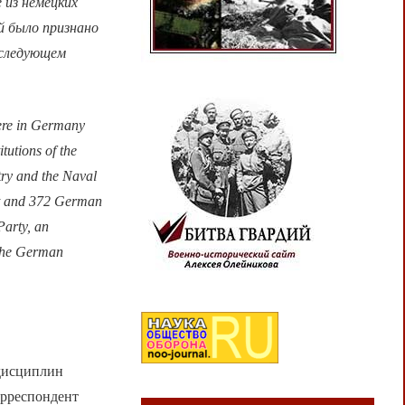
 из немецких
й было признано
оследующем
were in Germany
itutions of the
try and the Naval
iet and 372 German
Party, an
 the German
дисциплин
орреспондент