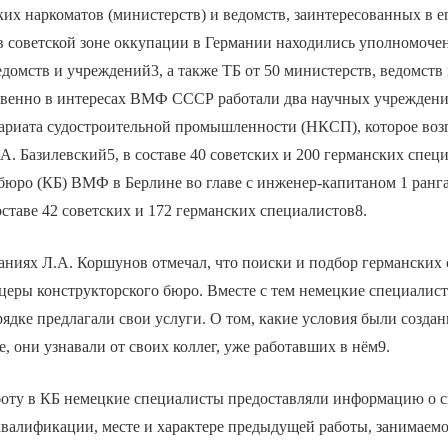
ких наркоматов (министерств) и ведомств, заинтересованных в е
в советской зоне оккупации в Германии находились уполномоче
едомств и учреждений3, а также ТБ от 50 министерств, ведомств
твенно в интересах ВМФ СССР работали два научных учреждения
ариата судостроительной промышленности (НКСП), которое воз
.А. Базилевский5, в составе 40 советских и 200 германских спец
бюро (КБ) ВМФ в Берлине во главе с инженер-капитаном 1 ранга
таве 42 советских и 172 германских специалистов8.
аниях Л.А. Коршунов отмечал, что поиски и подбор германских
церы конструкторского бюро. Вместе с тем немецкие специалис
дке предлагали свои услуги. О том, какие условия были созда
 они узнавали от своих коллег, уже работавших в нём9.
боту в КБ немецкие специалисты предоставляли информацию о 
квалификации, месте и характере предыдущей работы, занимаемо