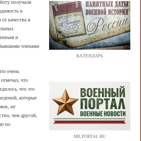
аботу получали
одимость и
от качества и
ельных
денным и
и бывшими членами
КАЛЕНДАРЬ
то очень
отмечал, что
едилось, что это
ведений, которые
век, не
тно, чем другой,
ли по
MILPORTAL.RU