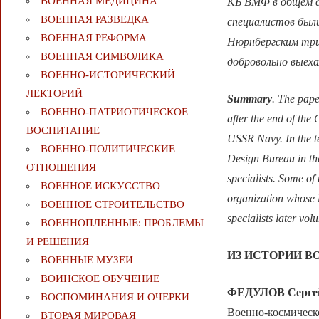
ВОЕННАЯ МЕДИЦИНА
КБ ВМФ в общем со
ВОЕННАЯ РАЗВЕДКА
специалистов был
ВОЕННАЯ РЕФОРМА
Нюрнбергским три
ВОЕННАЯ СИМВОЛИКА
добровольно выех
ВОЕННО-ИСТОРИЧЕСКИЙ
ЛЕКТОРИЙ
Summary
. The pape
ВОЕННО-ПАТРИОТИЧЕСКОЕ
after the end of the 
ВОСПИТАНИЕ
USSR Navy. In the te
ВОЕННО-ПОЛИТИЧЕСКИE
Design Bureau in the
ОТНОШЕНИЯ
specialists. Some of
ВОЕННОЕ ИСКУССТВО
organization whose 
ВОЕННОЕ СТРОИТЕЛЬСТВО
specialists later vo
ВОЕННОПЛЕННЫЕ: ПРОБЛЕМЫ
И РЕШЕНИЯ
ИЗ ИСТОРИИ В
ВОЕННЫЕ МУЗЕИ
ВОИНСКОЕ ОБУЧЕНИЕ
ФЕДУЛОВ Сергей
ВОСПОМИНАНИЯ И ОЧЕРКИ
Военно-космическ
ВТОРАЯ МИРОВАЯ