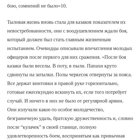
бою, сомнений не было»10.
Тыловая жизнь вновь стала для казаков показателем их
невостребованности, они с воодушевлением ждали боя,
который должен был стать главным жизненным
испытанием. Очевидцы описывали впечатления молодых
офицеров после первого для них сражения. «После боя
казаки были веселы. В поту, в пыли. Папахи круто
сдвинуты на затылки. Полы черкесок отвернуты за пояса.
Все держат винтовки в правой руке горизонтально,
готовые ежесекундно вскинуть их, если того потребует
случай. И ничего в них не было от регулярной армии.
Они излучали какое-то особое молодечество,
безграничную удаль, братскую дружественность и, словно
после “кулачек” в своей станице, полную
удовлетворенность боем, воспринятым как привычная