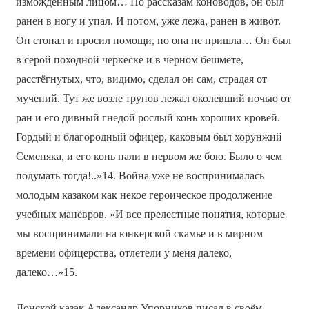
измождённым лицом… По рассказам коноводов, он был
ранен в ногу и упал. И потом, уже лежа, ранен в живот.
Он стонал и просил помощи, но она не пришла… Он был
в серой походной черкеске и в черном бешмете,
расстёгнутых, что, видимо, сделал он сам, страдая от
мучений. Тут же возле трупов лежал околевший ночью от
ран и его дивный гнедой рослый конь хороших кровей.
Гордый и благородный офицер, каковым был хорунжий
Семеняка, и его конь пали в первом же бою. Было о чем
подумать тогда!..»14. Война уже не воспринималась
молодым казаком как некое героическое продолжение
учебных манёвров. «И все прелестные понятия, которые
мы воспринимали на юнкерской скамье и в мирном
времени офицерства, отлетели у меня далеко,
далеко…»15.
Донской казак Александр Упорников писал в своём