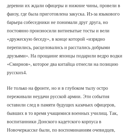
деревни их ждали офицеры и нижние чины, провели в
фанзу, где была приготовлена закуска. Из-за языкового
барьера собеседники не понимали друг друга, но
постоянно произносили витиеватые тосты и вели
«дружескую беседу», в конце которой «изрядно
перепились, расцеловались и расстались добрыми
друзьями». На прощание японцы подарили ведро водки
«Смирнов», которое два китайца отнесли на позицию
русских4.
Не только на фронте, но и в глубоком тылу остро
переживали неудачи русской армии. Эти события
оставили след в памяти будущих казачьих офицеров,
бывших в то время учащимися военных училищ. Так,
воспитанники Донского кадетского корпуса в
Новочеркасске были, по воспоминаниям очевидцев,