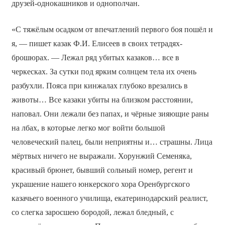
друзей-однокашников и однополчан.
«С тяжёлым осадком от впечатлений первого боя пошёл и
я, — пишет казак Ф.И. Елисеев в своих тетрадях-
брошюрах. — Лежал ряд убитых казаков… все в
черкесках. За сутки под ярким солнцем тела их очень
разбухли. Пояса при кинжалах глубоко врезались в
животы… Все казаки убиты на близком расстоянии,
наповал. Они лежали без папах, и чёрные зияющие раны
на лбах, в которые легко мог войти большой
человеческий палец, были неприятны и… страшны. Лица
мёртвых ничего не выражали. Хорунжий Семеняка,
красивый брюнет, бывший сольный номер, регент и
украшение нашего юнкерского хора Оренбургского
казачьего военного училища, екатеринодарский реалист,
со слегка заросшею бородой, лежал бледный, с