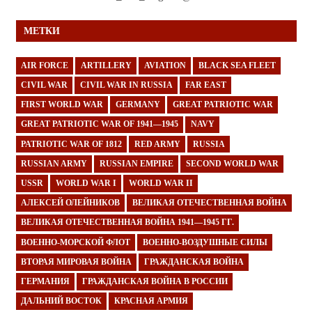
МЕТКИ
AIR FORCE
ARTILLERY
AVIATION
BLACK SEA FLEET
CIVIL WAR
CIVIL WAR IN RUSSIA
FAR EAST
FIRST WORLD WAR
GERMANY
GREAT PATRIOTIC WAR
GREAT PATRIOTIC WAR OF 1941—1945
NAVY
PATRIOTIC WAR OF 1812
RED ARMY
RUSSIA
RUSSIAN ARMY
RUSSIAN EMPIRE
SECOND WORLD WAR
USSR
WORLD WAR I
WORLD WAR II
АЛЕКСЕЙ ОЛЕЙНИКОВ
ВЕЛИКАЯ ОТЕЧЕСТВЕННАЯ ВОЙНА
ВЕЛИКАЯ ОТЕЧЕСТВЕННАЯ ВОЙНА 1941—1945 ГГ.
ВОЕННО-МОРСКОЙ ФЛОТ
ВОЕННО-ВОЗДУШНЫЕ СИЛЫ
ВТОРАЯ МИРОВАЯ ВОЙНА
ГРАЖДАНСКАЯ ВОЙНА
ГЕРМАНИЯ
ГРАЖДАНСКАЯ ВОЙНА В РОССИИ
ДАЛЬНИЙ ВОСТОК
КРАСНАЯ АРМИЯ