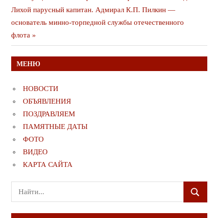
Следующая
публикация
Лихой парусный капитан. Адмирал К.П. Пилкин —
по
публикация
основатель минно-торпедной службы отечественного
записям
флота
МЕНЮ
НОВОСТИ
ОБЪЯВЛЕНИЯ
ПОЗДРАВЛЯЕМ
ПАМЯТНЫЕ ДАТЫ
ФОТО
ВИДЕО
КАРТА САЙТА
Поиск
ПОИСК
для: