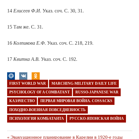
14
Елисеев Ф.И.
Указ. соч. С. 30, 31.
15 Там же. С. 31.
16
Колпикова Е.Ф.
Указ. соч. С. 218, 219.
17
Квитка А.В.
Указ. соч. С. 192.
FIRST WORLD WAR
MARCHING-MILITARY DAILY LIFE
PSYCHOLOGY OF A COMBATANT
RUSSO-JAPANESE WAR
КАЗАЧЕСТВО
ПЕРВАЯ МИРОВАЯ ВОЙНА. COSSACKS
ПОХОДНО-ВОЕННАЯ ПОВСЕДНЕВНОСТЬ
ПСИХОЛОГИЯ КОМБАТАНТА
РУССКО-ЯПОНСКАЯ ВОЙНА
Навигация
Предыдущая
Эвакуационное планирование в Карелии в 1920-е годы