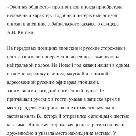
«Окопная общность» противников иногда приобретала
необычный характер. Подобный интересный эпизод
описан в дневнике забайкальского казачьего офицера
А.В. Квитки.
На передовых позициях японские и русские сторожевые
посты занимали попеременно деревню, лежавшую на
нейтральной полосе. На Новый год казаки нашли в одном
из домов корзинку с вином, закуской и запиской,
адресованной русским офицерам японцами,
занимавшими соседний населённый пункт. Те
приглашали русских в гости, указав в записке время и
место рандеву. На приглашение отозвался начальник
заставы князь В., который отправился к японцам с шестью
казаками. Японская сторожевая цепь встретила их очень
дружелюбно и указала место нахождения заставы. У