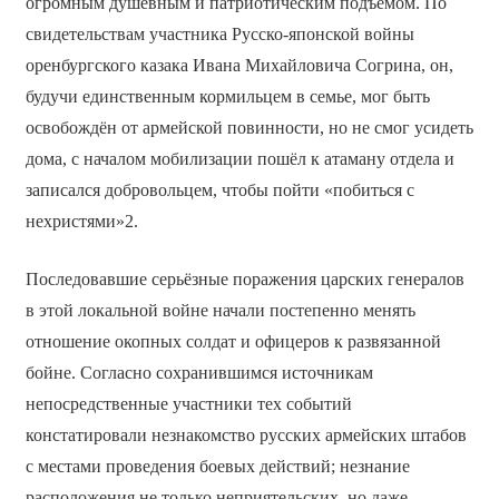
огромным душевным и патриотическим подъёмом. По
свидетельствам участника Русско-японской войны
оренбургского казака Ивана Михайловича Согрина, он,
будучи единственным кормильцем в семье, мог быть
освобождён от армейской повинности, но не смог усидеть
дома, с началом мобилизации пошёл к атаману отдела и
записался добровольцем, чтобы пойти «побиться с
нехристями»2.
Последовавшие серьёзные поражения царских генералов
в этой локальной войне начали постепенно менять
отношение окопных солдат и офицеров к развязанной
бойне. Согласно сохранившимся источникам
непосредственные участники тех событий
констатировали незнакомство русских армейских штабов
с местами проведения боевых действий; незнание
расположения не только неприятельских, но даже