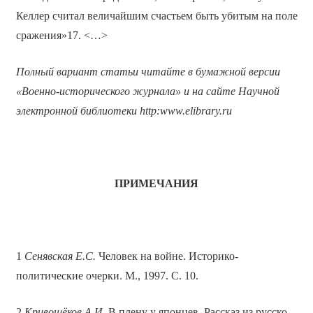
Келлер считал величайшим счастьем быть убитым на поле
сражения»17. <…>
Полный вариант статьи читайте в бумажной версии
«Военно-исторического журнала» и на сайте Научной
электронной библиотеки
http
:
www
.
elibrary
.
ru
ПРИМЕЧАНИЯ
1
Сенявская Е.С.
Человек на войне. Историко-
политические очерки. М., 1997. С. 10.
2
Кривощёков А.И.
В плену у японцев. Рассказ из русско-