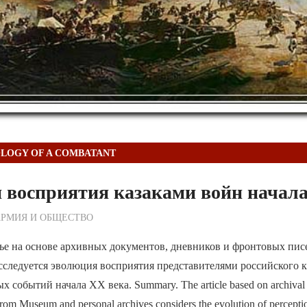
LOGY OF A COMBATANT
 восприятия казаками войн начала
ежурный по Редакции
АРМИЯ И ОБЩЕСТВО
ье на основе архивных документов, дневников и фронтовых пис
следуется эволюция восприятия представителями российского к
 событий начала ХХ века. Summary. The article based on archival 
from Museum and personal archives considers the evolution of percepti