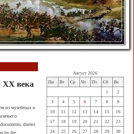
Август 2026
 ХХ века
Пн
Вт
Ср
Чт
Пт
Сб
Вс
1
2
3
4
5
6
7
8
9
ем из музейных и
10
11
12
13
14
15
16
азачьего
17
18
19
20
21
22
23
documents, diaries
24
25
26
27
28
29
30
on by the