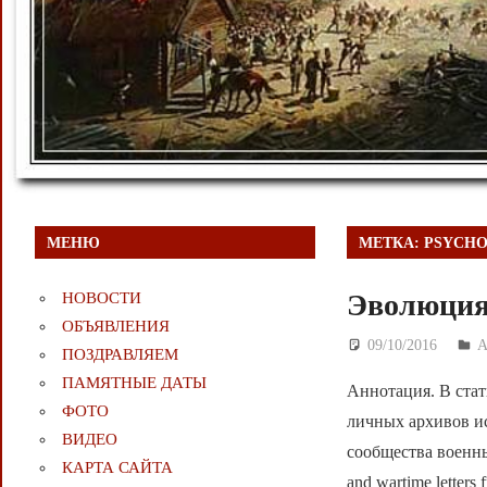
МЕНЮ
МЕТКА:
PSYCHO
Эволюция
НОВОСТИ
ОБЪЯВЛЕНИЯ
09/10/2016
Д
ПОЗДРАВЛЯЕМ
ПАМЯТНЫЕ ДАТЫ
Аннотация. В стат
ФОТО
личных архивов ис
ВИДЕО
сообщества военных
КАРТА САЙТА
and wartime letters 