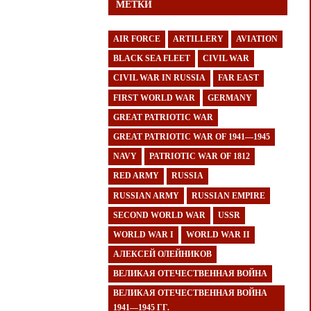
МЕТКИ
AIR FORCE
ARTILLERY
AVIATION
BLACK SEA FLEET
CIVIL WAR
CIVIL WAR IN RUSSIA
FAR EAST
FIRST WORLD WAR
GERMANY
GREAT PATRIOTIC WAR
GREAT PATRIOTIC WAR OF 1941—1945
NAVY
PATRIOTIC WAR OF 1812
RED ARMY
RUSSIA
RUSSIAN ARMY
RUSSIAN EMPIRE
SECOND WORLD WAR
USSR
WORLD WAR I
WORLD WAR II
АЛЕКСЕЙ ОЛЕЙНИКОВ
ВЕЛИКАЯ ОТЕЧЕСТВЕННАЯ ВОЙНА
ВЕЛИКАЯ ОТЕЧЕСТВЕННАЯ ВОЙНА
1941—1945 ГГ.