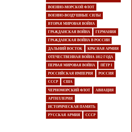
ВОЕННО-МОРСКОЙ ФЛОТ
ВОЕННО-ВОЗДУШНЫЕ СИЛЫ
ВТОРАЯ МИРОВАЯ ВОЙНА
ГРАЖДАНСКАЯ ВОЙНА
ГЕРМАНИЯ
ГРАЖДАНСКАЯ ВОЙНА В РОССИИ
ДАЛЬНИЙ ВОСТОК
КРАСНАЯ АРМИЯ
ОТЕЧЕСТВЕННАЯ ВОЙНА 1812 ГОДА
ПЕРВАЯ МИРОВАЯ ВОЙНА
ПЁТР I
РОССИЙСКАЯ ИМПЕРИЯ
РОССИЯ
СССР
США
ЧЕРНОМОРСКИЙ ФЛОТ
АВИАЦИЯ
АРТИЛЛЕРИЯ
ИСТОРИЧЕСКАЯ ПАМЯТЬ
РУССКАЯ АРМИЯ
СССР