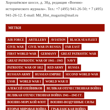
Хорошёвское шоссе, д. 38д, редакция «Военно-
исторического журнала». Тел.: +7 (495) 941-26-50; + 7 (495)
941-26-12. E-mail: Mil_Hist_magazin@mail.ru
МЕТКИ
AIR FORCE
ARTILLERY
AVIATION
BLACK SEA FLEET
CIVIL WAR
CIVIL WAR IN RUSSIA
FAR EAST
FIRST WORLD WAR
GERMANY
GREAT PATRIOTIC WAR
GREAT PATRIOTIC WAR OF 1941—1945
NAVY
PATRIOTIC WAR OF 1812
RED ARMY
RUSSIA
RUSSIAN ARMY
RUSSIAN EMPIRE
SECOND WORLD WAR
USSR
WORLD WAR I
WORLD WAR II
АЛЕКСЕЙ ОЛЕЙНИКОВ
ВЕЛИКАЯ ОТЕЧЕСТВЕННАЯ ВОЙНА
ВЕЛИКАЯ ОТЕЧЕСТВЕННАЯ ВОЙНА 1941—1945 ГГ.
ВОЕННО-МОРСКОЙ ФЛОТ
ВОЕННО-ВОЗДУШНЫЕ СИЛЫ
ВТОРАЯ МИРОВАЯ ВОЙНА
ГРАЖДАНСКАЯ ВОЙНА