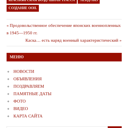
КРАСНОЯРСКАЯ ВОЗДУШНАЯ ТРАССА
ЛЕНД-ЛИЗ
СОЗДАНИЕ ООН.
Навигация
Предыдущая
Продовольственное обеспечение японских военнопленных
публикация
в 1945—1950 гг.
по
Следующая
Каска… есть наряд военный характеристический
записям
публикация
МЕНЮ
НОВОСТИ
ОБЪЯВЛЕНИЯ
ПОЗДРАВЛЯЕМ
ПАМЯТНЫЕ ДАТЫ
ФОТО
ВИДЕО
КАРТА САЙТА