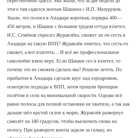
перегоночной трассе. Мы знали, что за две недели до
этого там садился экипаж Шашина с И.П. Мазуруком.
Знали, что полоса в Анадыре короткая, порядка 400—
450 метров, и Шашин с большим трудом оттуда взлетел.
И.С. Семёнов спросил Журавлёва, сможет ли он сесть в
Анадыре на такую ВПП? Журавлёв ответил, что сесть-то
сможет, а вот взлететь… И всё же профессиональное
самолюбие взяло верх. Если Шашин сел и взлетел, то
почему это не сможем сделать мы? Решили лететь. По
прибытии в Анадырь сделали круг над аэродромом,
осмотрели подходы к ВПП, затем прошли бреющим
полётом и сели на минимальной скорости. Однако всё
равно полосы для полной остановки не хватило, а так как
дальше шёл крутой склон к морю, Журавлёв развернул
самолёт на 180 градусов, чтобы выскочить снова на
полосу. При развороте винты задели за гальку, но