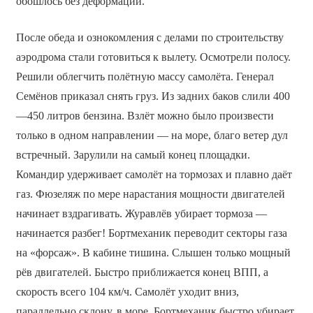
обошлось без деформации.
После обеда и ознокомления с делами по строительству
аэродрома стали готовиться к вылету. Осмотрели полосу.
Решили облегчить полётную массу самолёта. Генерал
Семёнов приказал снять груз. Из задних баков слили 400
—450 литров бензина. Взлёт можно было произвести
только в одном направлении ― на море, благо ветер дул
встречный. Зарулили на самый конец площадки.
Командир удерживает самолёт на тормозах и плавно даёт
газ. Фюзеляж по мере нарастания мощности двигателей
начинает вздрагивать. Журавлёв убирает тормоза ―
начинается разбег! Бортмеханик переводит секторы газа
на «форсаж». В кабине тишина. Слышен только мощный
рёв двигателей. Быстро приближается конец ВПП, а
скорость всего 104 км/ч. Самолёт уходит вниз,
параллельно склону, в море. Бортмеханик быстро убирает