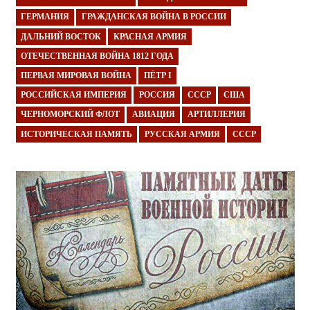
ГЕРМАНИЯ
ГРАЖДАНСКАЯ ВОЙНА В РОССИИ
ДАЛЬНИЙ ВОСТОК
КРАСНАЯ АРМИЯ
ОТЕЧЕСТВЕННАЯ ВОЙНА 1812 ГОДА
ПЕРВАЯ МИРОВАЯ ВОЙНА
ПЁТР I
РОССИЙСКАЯ ИМПЕРИЯ
РОССИЯ
СССР
США
ЧЕРНОМОРСКИЙ ФЛОТ
АВИАЦИЯ
АРТИЛЛЕРИЯ
ИСТОРИЧЕСКАЯ ПАМЯТЬ
РУССКАЯ АРМИЯ
СССР