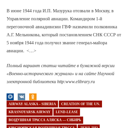
В июне 1944 года И.П. Мазурука отозвали в Москву, в
Управление полярной авиации. Командиром 1-й
перегоночной авиадивизии ГВФ назначили полковника
А.Г. Мельникова, который постановлением СНК СССР от
5 ноября 1944 года получил звание генерал-майора
авиации. <…>
Полный вариант статьи читайте в бумажной версии
«Военно-исторического журнала» и на сайте Научной
электронной библиотеки http:www.elibrary.ru
AIRWAY ALASKA – SIBERIA
CREATION OF THE UN.
KRASNOYARSK AIRWAY
LEND-LEASE
ВОЗДУШНАЯ ТРАССА АЛЯСКА — СИБИРЬ