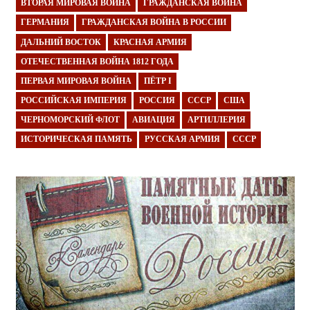
ВТОРАЯ МИРОВАЯ ВОЙНА
ГРАЖДАНСКАЯ ВОЙНА
ГЕРМАНИЯ
ГРАЖДАНСКАЯ ВОЙНА В РОССИИ
ДАЛЬНИЙ ВОСТОК
КРАСНАЯ АРМИЯ
ОТЕЧЕСТВЕННАЯ ВОЙНА 1812 ГОДА
ПЕРВАЯ МИРОВАЯ ВОЙНА
ПЁТР I
РОССИЙСКАЯ ИМПЕРИЯ
РОССИЯ
СССР
США
ЧЕРНОМОРСКИЙ ФЛОТ
АВИАЦИЯ
АРТИЛЛЕРИЯ
ИСТОРИЧЕСКАЯ ПАМЯТЬ
РУССКАЯ АРМИЯ
СССР