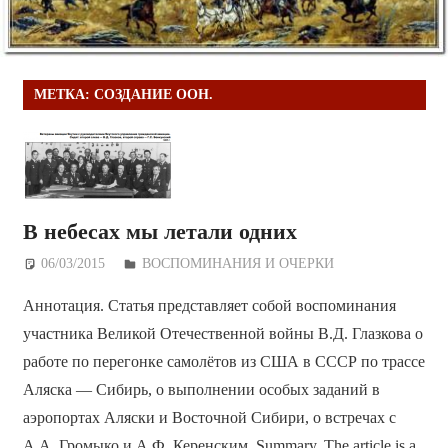
МЕТКА:
СОЗДАНИЕ ООН.
В небесах мы летали одних
06/03/2015
Дежурный по Редакции
ВОСПОМИНАНИЯ И ОЧЕРКИ
Аннотация. Статья представляет собой воспоминания
участника Великой Отечественной войны В.Д. Глазкова о
работе по перегонке самолётов из США в СССР по трассе
Аляска — Сибирь, о выполнении особых заданий в
аэропортах Аляски и Восточной Сибири, о встречах с
А.А. Громыко и А.Ф. Керенским. Summary. The article is a