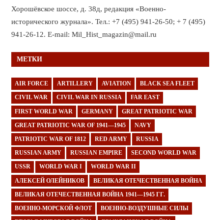
Хорошёвское шоссе, д. 38д, редакция «Военно-
исторического журнала». Тел.: +7 (495) 941-26-50; + 7 (495)
941-26-12. E-mail: Mil_Hist_magazin@mail.ru
МЕТКИ
AIR FORCE
ARTILLERY
AVIATION
BLACK SEA FLEET
CIVIL WAR
CIVIL WAR IN RUSSIA
FAR EAST
FIRST WORLD WAR
GERMANY
GREAT PATRIOTIC WAR
GREAT PATRIOTIC WAR OF 1941—1945
NAVY
PATRIOTIC WAR OF 1812
RED ARMY
RUSSIA
RUSSIAN ARMY
RUSSIAN EMPIRE
SECOND WORLD WAR
USSR
WORLD WAR I
WORLD WAR II
АЛЕКСЕЙ ОЛЕЙНИКОВ
ВЕЛИКАЯ ОТЕЧЕСТВЕННАЯ ВОЙНА
ВЕЛИКАЯ ОТЕЧЕСТВЕННАЯ ВОЙНА 1941—1945 ГГ.
ВОЕННО-МОРСКОЙ ФЛОТ
ВОЕННО-ВОЗДУШНЫЕ СИЛЫ