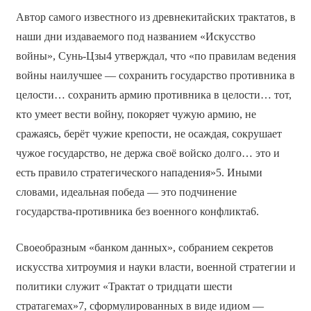
Автор самого известного из древнекитайских трактатов, в
наши дни издаваемого под названием «Искусство
войны», Сунь-Цзы4 утверждал, что «по правилам ведения
войны наилучшее — сохранить государство противника в
целости… сохранить армию противника в целости… тот,
кто умеет вести войну, покоряет чужую армию, не
сражаясь, берёт чужие крепости, не осаждая, сокрушает
чужое государство, не держа своё войско долго… это и
есть правило стратегического нападения»5. Иными
словами, идеальная победа — это подчинение
государства-противника без военного конфликта6.
Своеобразным «банком данных», собранием секретов
искусства хитроумия и науки власти, военной стратегии и
политики служит «Трактат о тридцати шести
стратагемах»7, сформулированных в виде идиом —