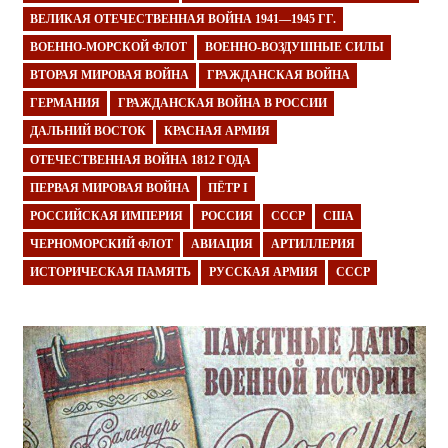
ВЕЛИКАЯ ОТЕЧЕСТВЕННАЯ ВОЙНА 1941—1945 ГГ.
ВОЕННО-МОРСКОЙ ФЛОТ
ВОЕННО-ВОЗДУШНЫЕ СИЛЫ
ВТОРАЯ МИРОВАЯ ВОЙНА
ГРАЖДАНСКАЯ ВОЙНА
ГЕРМАНИЯ
ГРАЖДАНСКАЯ ВОЙНА В РОССИИ
ДАЛЬНИЙ ВОСТОК
КРАСНАЯ АРМИЯ
ОТЕЧЕСТВЕННАЯ ВОЙНА 1812 ГОДА
ПЕРВАЯ МИРОВАЯ ВОЙНА
ПЁТР I
РОССИЙСКАЯ ИМПЕРИЯ
РОССИЯ
СССР
США
ЧЕРНОМОРСКИЙ ФЛОТ
АВИАЦИЯ
АРТИЛЛЕРИЯ
ИСТОРИЧЕСКАЯ ПАМЯТЬ
РУССКАЯ АРМИЯ
СССР