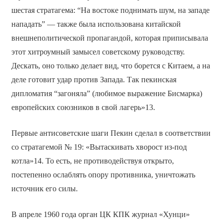
шестая стратагема: “На востоке поднимать шум, на западе
нападать” — также была использована китайской
внешнеполитической пропагандой, которая приписывала
этот хитроумный замысел советскому руководству.
Дескать, оно только делает вид, что борется с Китаем, а на
деле готовит удар против Запада. Так пекинская
дипломатия “загоняла” (любимое выражение Бисмарка)
европейских союзников в свой лагерь»13.
Первые антисоветские шаги Пекин сделал в соответствии
со стратагемой № 19: «Вытаскивать хворост из-под
котла»14. То есть, не противодействуя открыто,
постепенно ослаблять опору противника, уничтожать
источник его силы.
В апреле 1960 года орган ЦК КПК журнал «Хунци»