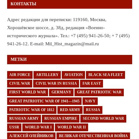
КОНТАКТЫ
Адрес редакции для переписки: 119160, Москва,
Хорошёвское шоссе, д. 38д, редакция «Военно-
исторического журнала». Тел.: +7 (495) 941-26-50; + 7 (495)
941-26-12. E-mail: Mil_Hist_magazin@mail.ru
МЕТКИ
AIR FORCE
ARTILLERY
AVIATION
BLACK SEA FLEET
CIVIL WAR
CIVIL WAR IN RUSSIA
FAR EAST
FIRST WORLD WAR
GERMANY
GREAT PATRIOTIC WAR
GREAT PATRIOTIC WAR OF 1941—1945
NAVY
PATRIOTIC WAR OF 1812
RED ARMY
RUSSIA
RUSSIAN ARMY
RUSSIAN EMPIRE
SECOND WORLD WAR
USSR
WORLD WAR I
WORLD WAR II
АЛЕКСЕЙ ОЛЕЙНИКОВ
ВЕЛИКАЯ ОТЕЧЕСТВЕННАЯ ВОЙНА