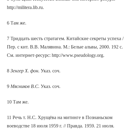
http://militera.lib.ru.
6 Там же.
7 Тридцать шесть стратагем
.
Китайские секреты успеха /
Пер. с кит. В.В. Малявина. М.: Белые альвы, 2000. 192 с.
См. интернет-ресурс: http://www.pseudology.org.
8
Зенгер Х. фон.
Указ. соч.
9
Мясников В.С.
Указ. соч.
10 Там же.
11 Речь т. Н.С. Хрущёва на митинге в Познаньском
воеводстве 18 июля 1959 г. // Правда. 1959. 21 июля.