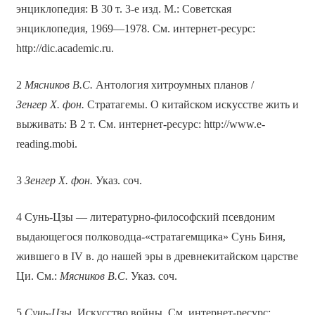
энциклопедия: В 30 т. 3-е изд. М.: Советская
энциклопедия, 1969—1978. См. интернет-ресурс:
http://dic.academic.ru.
2
Мясников В.С.
Антология хитроумных планов /
Зенгер Х. фон.
Стратагемы. О китайском искусстве жить и
выживать: В 2 т. См. интернет-ресурс: http://www.e-
reading.mobi.
3
Зенгер Х. фон.
Указ. соч.
4 Сунь-Цзы — литературно-философский псевдоним
выдающегося полководца-«стратагемщика» Сунь Биня,
жившего в IV в. до нашей эры в древнекитайском царстве
Ци. См.:
Мясников В.С.
Указ. соч.
5
Сунь-Цзы.
Искусство войны. См. интернет-ресурс: