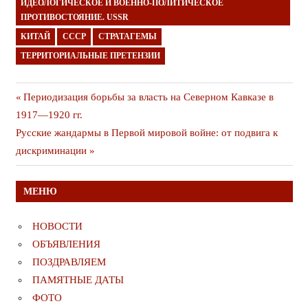
ИДЕОЛОГИЧЕСКОЕ И ВОЕННО-ПОЛИТИЧЕСКОЕ
ПРОТИВОСТОЯНИЕ. USSR
КИТАЙ
СССР
СТРАТАГЕМЫ
ТЕРРИТОРИАЛЬНЫЕ ПРЕТЕНЗИИ
Навигация
Предыдущая
Периодизация борьбы за власть на Северном Кавказе в
публикация
1917—1920 гг.
по
Следующая
Русские жандармы в Первой мировой войне: от подвига к
записям
публикация
дискриминации
МЕНЮ
НОВОСТИ
ОБЪЯВЛЕНИЯ
ПОЗДРАВЛЯЕМ
ПАМЯТНЫЕ ДАТЫ
ФОТО