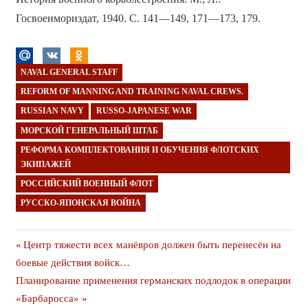
Госвоенмориздат, 1940. С. 141—149, 171—173, 179.
NAVAL GENERAL STAFF
REFORM OF MANNING AND TRAINING NAVAL CREWS.
RUSSIAN NAVY
RUSSO-JAPANESE WAR
МОРСКОЙ ГЕНЕРАЛЬНЫЙ ШТАБ
РЕФОРМА КОМПЛЕКТОВАНИЯ И ОБУЧЕНИЯ ФЛОТСКИХ
ЭКИПАЖЕЙ
РОССИЙСКИЙ ВОЕННЫЙ ФЛОТ
РУССКО-ЯПОНСКАЯ ВОЙНА
Навигация
Предыдущая
Центр тяжести всех манёвров должен быть перенесён на
публикация
боевые действия войск…
по
Следующая
Планирование применения германских подлодок в операции
записям
публикация
«Барбаросса»