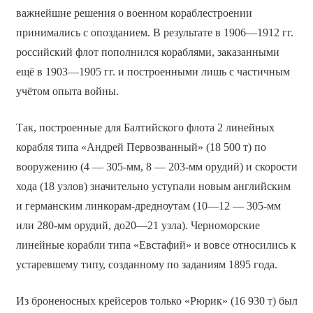
важнейшие решения о военном кораблестроении
принимались с опозданием. В результате в 1906—1912 гг.
российский флот пополнился кораблями, заказанными
ещё в 1903—1905 гг. и построенными лишь с частичным
учётом опыта войны.
Так, построенные для Балтийского флота 2 линейных
корабля типа «Андрей Первозванный» (18 500 т) по
вооружению (4 — 305-мм, 8 — 203-мм орудий) и скорости
хода (18 узлов) значительно уступали новым английским
и германским линкорам-дредноутам (10—12 — 305-мм
или 280-мм орудий, до20—21 узла). Черноморские
линейные корабли типа «Евстафий» и вовсе относились к
устаревшему типу, созданному по заданиям 1895 года.
Из броненосных крейсеров только «Рюрик» (16 930 т) был