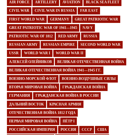
AIR FORCE
ARTILLERY
AVIATION
BLACK SEA FLEET
CIVIL WAR
CIVIL WAR IN RUSSIA
FAR EAST
FIRST WORLD WAR
GERMANY
GREAT PATRIOTIC WAR
GREAT PATRIOTIC WAR OF 1941—1945
NAVY
PATRIOTIC WAR OF 1812
RED ARMY
RUSSIA
RUSSIAN ARMY
RUSSIAN EMPIRE
SECOND WORLD WAR
USSR
WORLD WAR I
WORLD WAR II
АЛЕКСЕЙ ОЛЕЙНИКОВ
ВЕЛИКАЯ ОТЕЧЕСТВЕННАЯ ВОЙНА
ВЕЛИКАЯ ОТЕЧЕСТВЕННАЯ ВОЙНА 1941—1945 ГГ.
ВОЕННО-МОРСКОЙ ФЛОТ
ВОЕННО-ВОЗДУШНЫЕ СИЛЫ
ВТОРАЯ МИРОВАЯ ВОЙНА
ГРАЖДАНСКАЯ ВОЙНА
ГЕРМАНИЯ
ГРАЖДАНСКАЯ ВОЙНА В РОССИИ
ДАЛЬНИЙ ВОСТОК
КРАСНАЯ АРМИЯ
ОТЕЧЕСТВЕННАЯ ВОЙНА 1812 ГОДА
ПЕРВАЯ МИРОВАЯ ВОЙНА
ПЁТР I
РОССИЙСКАЯ ИМПЕРИЯ
РОССИЯ
СССР
США