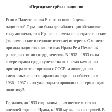
«Персидские грёзы» нацистов
Если в Палестине или Египте основной целью
нацистской Германии была дестабилизация обстановки в
тылу англичан, то в Иране она имела свои стратегические
(экономические и геополитические) интересы. С момента
прихода нацистов к власти шах Ирана Реза Пехлеви4
расширял с ними сотрудничество. В 1932—1933 гг. на
севере страны среди купечества шах начал кампанию
против развития торговли с СССР, за ликвидацию
смешанных советско-иранских торговых обществ, а в
1936—1937 гг. он уже открыто проводил прогерманскую
политику5.
Германия, до 1933 года занимавшая шестое место во
внешней торговле Ирана, к 1938-му вышла на первое6. В