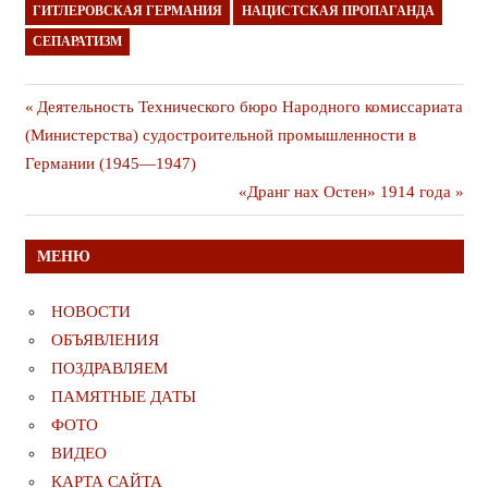
ГИТЛЕРОВСКАЯ ГЕРМАНИЯ
НАЦИСТСКАЯ ПРОПАГАНДА
СЕПАРАТИЗМ
Навигация
Предыдущая
Деятельность Технического бюро Народного комиссариата
публикация
(Министерства) судостроительной промышленности в
по
Германии (1945—1947)
записям
Следующая
«Дранг нах Остен» 1914 года
публикация
МЕНЮ
НОВОСТИ
ОБЪЯВЛЕНИЯ
ПОЗДРАВЛЯЕМ
ПАМЯТНЫЕ ДАТЫ
ФОТО
ВИДЕО
КАРТА САЙТА