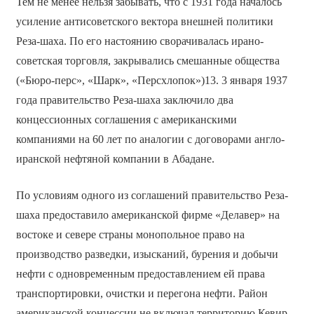
Тем не менее нельзя забывать, что с 1931 года началось
усиление антисоветского вектора внешней политики
Реза-шаха. По его настоянию сворачивалась ирано-
советская торговля, закрывались смешанные общества
(«Бюро-перс», «Шарк», «Персхлопок»)13. 3 января 1937
года правительство Реза-шаха заключило два
концессионных соглашения с американскими
компаниями на 60 лет по аналогии с договорами англо-
иранской нефтяной компании в Абадане.
По условиям одного из соглашений правительство Реза-
шаха предоставило американской фирме «Делавер» на
востоке и севере страны монопольное право на
производство разведки, изысканий, бурения и добычи
нефти с одновременным предоставлением ей права
транспортировки, очистки и перегона нефти. Район
американской концессии не включал территорию Кевир