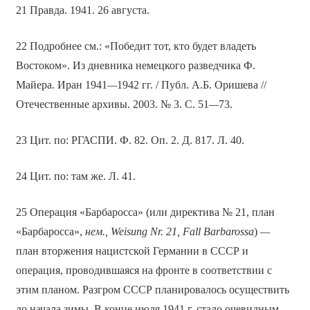
21 Правда. 1941. 26 августа.
22 Подробнее см.: «Победит тот, кто будет владеть
Востоком». Из дневника немецкого разведчика Ф.
Майера. Иран 1941
—
1942 гг. / Публ. А.Б. Оришева //
Отечественные архивы. 2003. № 3. С. 51
—
73.
23 Цит. по: РГАСПИ. Ф. 82. Оп. 2. Д. 817. Л. 40.
24 Цит. по: там же. Л. 41.
25 Операция «Барбаросса» (или директива № 21, план
«Барбаросса»,
нем., Weisung Nr. 21, Fall Barbarossa
)
—
план вторжения нацистской Германии в СССР и
операция, проводившаяся на фронте в соответствии с
этим планом. Разгром СССР планировалось осуществить
до начала зимы. В конце июля 1941 г. стало очевидным,