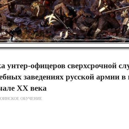
а унтер-офицеров сверхсрочной сл
ебных заведениях русской армии в
чале XX века
ежурный по Редакции
ВОИНСКОЕ ОБУЧЕНИЕ