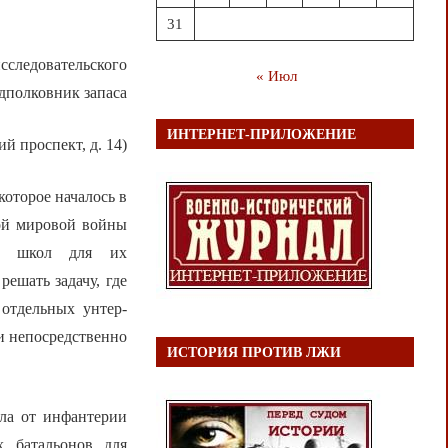
31
сследовательского
« Июл
дполковник запаса
ИНТЕРНЕТ-ПРИЛОЖЕНИЕ
й проспект, д. 14)
оторое началось в
ой мировой войны
ых школ для их
ешать задачу, где
отдельных унтер-
и непосредственно
ИСТОРИЯ ПРОТИВ ЛЖИ
ала от инфантерии
 батальонов для