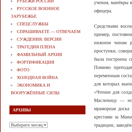
РУБЕЖИ РОССИИ
учения, манёвры в
РУССКОЕ ВОЕННОЕ
офицера.
ЗАРУБЕЖЬЕ
СПЕЦСЛУЖБЫ
Средствами восп
СПРАШИВАЕТЕ — ОТВЕЧАЕМ
пример, постоянн
СУЖДЕНИЯ. ВЕРСИИ
нижним чинам ра
ТРАГЕДИЯ ПЛЕНА
проступки, соверш
ФАМИЛЬНЫЙ АРХИВ
была построена с
ФОРТИФИКАЦИЯ
Помимо преподав
ФОТО
переменным соста
ХОЛОДНАЯ ВОЙНА
для которых выпи
ЭКОНОМИКА И
«Чтение для солд
ВООРУЖЁННЫЕ СИЛЫ
Масленицу — нов
мраморная доска
АРХИВЫ
крестами за Ман
Архивы
традиции, заведё