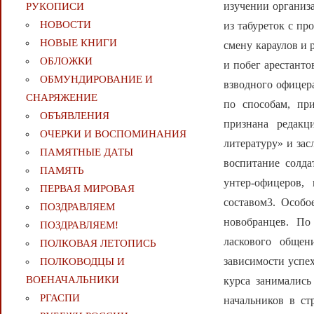
изучении организ
РУКОПИСИ
НОВОСТИ
из табуреток с п
НОВЫЕ КНИГИ
смену караулов и 
ОБЛОЖКИ
и побег арестанто
ОБМУНДИРОВАНИЕ И
взводного офицер
СНАРЯЖЕНИЕ
по способам, пр
ОБЪЯВЛЕНИЯ
признана редакц
ОЧЕРКИ И ВОСПОМИНАНИЯ
литературу» и за
ПАМЯТНЫЕ ДАТЫ
воспитание солда
ПАМЯТЬ
унтер-офицеров,
ПЕРВАЯ МИРОВАЯ
составом3. Особо
ПОЗДРАВЛЯЕМ
новобранцев. По
ПОЗДРАВЛЯЕМ!
ласкового общен
ПОЛКОВАЯ ЛЕТОПИСЬ
зависимости успех
ПОЛКОВОДЦЫ И
ВОЕНАЧАЛЬНИКИ
курса занималис
РГАСПИ
начальников в ст