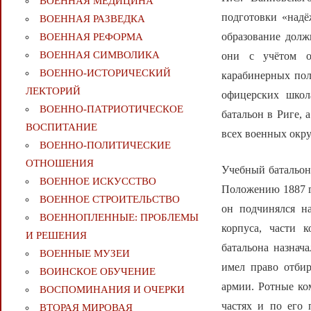
ВОЕННАЯ МЕДИЦИНА
подготовки «надё
ВОЕННАЯ РАЗВЕДКА
образование долж
ВОЕННАЯ РЕФОРМА
ВОЕННАЯ СИМВОЛИКА
они с учётом о
ВОЕННО-ИСТОРИЧЕСКИЙ
карабинерных пол
ЛЕКТОРИЙ
офицерских школ
ВОЕННО-ПАТРИОТИЧЕСКОЕ
батальон в Риге, 
ВОСПИТАНИЕ
всех военных окру
ВОЕННО-ПОЛИТИЧЕСКИE
ОТНОШЕНИЯ
Учебный батальон
ВОЕННОЕ ИСКУССТВО
Положению 1887 г
ВОЕННОЕ СТРОИТЕЛЬСТВО
он подчинялся н
ВОЕННОПЛЕННЫЕ: ПРОБЛЕМЫ
корпуса, части 
И РЕШЕНИЯ
батальона назнач
ВОЕННЫЕ МУЗЕИ
имел право отбир
ВОИНСКОЕ ОБУЧЕНИЕ
армии. Ротные ко
ВОСПОМИНАНИЯ И ОЧЕРКИ
частях и по его 
ВТОРАЯ МИРОВАЯ