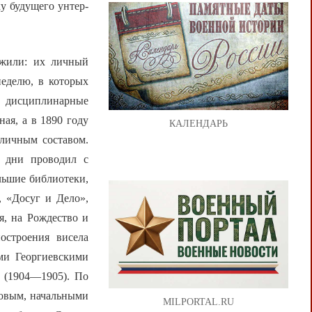
у будущего унтер-
ужили: их личный
неделю, в которых
ь дисциплинарные
ная, а в 1890 году
КАЛЕНДАРЬ
 личным составом.
 дни проводил с
льшие библиотеки,
 «Досуг и Дело»,
я, на Рождество и
остроения висела
ми Георгиевскими
 (1904—1905). По
новым, начальными
MILPORTAL.RU