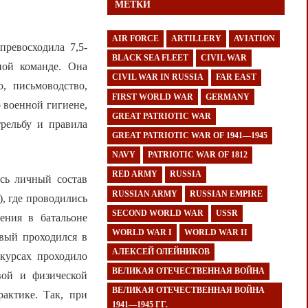
МЕТКИ
AIR FORCE
ARTILLERY
AVIATION
превосходила 7,5-
BLACK SEA FLEET
CIVIL WAR
ной команде. Она
CIVIL WAR IN RUSSIA
FAR EAST
о, письмоводство,
FIRST WORLD WAR
GERMANY
о военной гигиене,
GREAT PATRIOTIC WAR
трельбу и правила
GREAT PATRIOTIC WAR OF 1941—1945
NAVY
PATRIOTIC WAR OF 1812
RED ARMY
RUSSIA
есь личный состав
RUSSIAN ARMY
RUSSIAN EMPIRE
, где проводились
SECOND WORLD WAR
USSR
ения в батальоне
WORLD WAR I
WORLD WAR II
рвый проходился в
АЛЕКСЕЙ ОЛЕЙНИКОВ
курсах проходило
ВЕЛИКАЯ ОТЕЧЕСТВЕННАЯ ВОЙНА
вой и физической
ВЕЛИКАЯ ОТЕЧЕСТВЕННАЯ ВОЙНА
рактике. Так, при
1941—1945 ГГ.