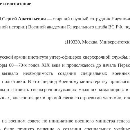
е и воспитание
Сергей Анатольевич
— старший научный сотрудник Научно-и
нной истории) Военной академии Генерального штаба ВС РФ, по
(119330, Москва, Университетски
сской армии института унтер-офицеров сверхсрочной службы, к
орм 60—70-х годов XIX века и продолжалось до начала Перв
 вызвало необходимость создания специальных военн
 подготовки. В этот период Военному министерству пришлось р
льно готовить сверхсрочнослужащих младших командиров: в 
онах, «не состоящих в прямой связи со строевыми частями», ил
 на военном совете по инициативе военного министра генер
о было принято решение о создании специальных учебных