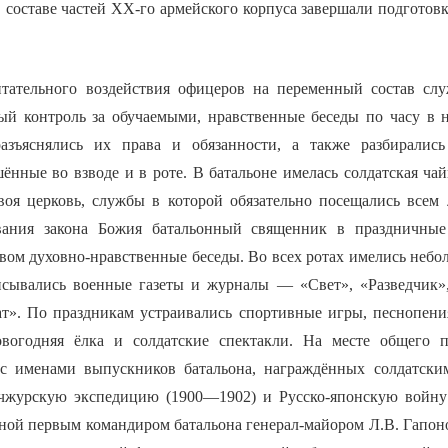
 составе частей ХХ-го армейского корпуса завершали подготовк
итательного воздействия офицеров на переменный состав сл
ый контроль за обучаемыми, нравственные беседы по часу в 
зъяснялись их права и обязанности, а также разбиралис
ённые во взводе и в роте. В батальоне имелась солдатская чай
воя церковь, службы в которой обязательно посещались всем
ания закона Божия батальонный священник в праздничные
вом духовно-нравственные беседы. Во всех ротах имелись небо
сывались военные газеты и журналы — «Свет», «Разведчик»,
ат». По праздникам устраивались спортивные игры, песнопени
огодняя ёлка и солдатские спектакли. На месте общего п
 с именами выпускников батальона, награждённых солдатски
ьчжурскую экспедицию (1900—1902) и Русско-японскую войну
нной первым командиром батальона генерал-майором Л.В. Гапо