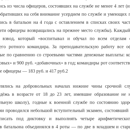
ь из числа офицеров, состоявших на службе не менее 4 лет (и
«обративших на себя внимание усердием по службе и умеющих 
ись в батальон на 4 года с оставлением в списках своих час
 эти офицеры возвращались на прежнее место службы). Кажд
 взвод, который «воспитывал и обучал по всем отделам 
его ротного командира. За преподавательскую работу все о
ые по сравнению со строевыми частями денежные выплаты: к
овых» и 900 руб. «добавочных» в год; командиры рот соответст
ие офицеры — 183 руб. и 417 руб.2
слялись на добровольных началах нижние чины срочной с
дёжь в возрасте от 18 до 23 лет, имевшие образование не 
альную школу), годные к военной службе по состоянию здор
ми проводился небольшой вступительный экзамен, состоявший 
писать под диктовку и выполнять четыре арифметических
в батальона объединялся в 4 роты — по две в младшем и ста