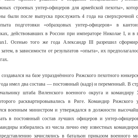
жных строевых унтер-офицеров для армейской пехоты», кото
ны были после выпуска прослужить 4 года на сверхсрочной 
пыта подготовки «образцовых унтер-офицеров» в кантон
ках, действовавших в России при императоре Николае I, и в 
ах1. Осенью того же года Александр III разрешил сформир
а затем, в зависимости от результатов «опыта», их предполагало
гах.
 создавался на базе упразднённого Рижского пехотного юнкерс
ода имел два состава — постоянный (кадр) и переменный. В с
ачальнику штаба Виленского военного округа и командиру 
которого расквартировывались в Риге. Командир Рижского у
ался военным министром и утверждался в должности высочай
ать в постоянный состав лучших офицеров и унтер-офицеров
мандиры избирались из числа лично ему известных командиро
представлению зачислялись в батальон приказом военного м