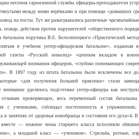
ации несения гарнизонной службы офицеры-преподаватели устр
ротянутыми между ними верёвками и при помощи «домашних ср
развод на посты. Тут же разыгрывались различные чрезвычайны
в, пожар, действия против нарушителей «общественного порядк
а батальона поручика В.Е. Белолипецкого «Практический метод
инятым в учебном унтер-офицерском батальоне», изданная в
ией газеты «Русский инвалид» «ценным вкладом в военно
служивающей внимания офицеров, «глубоко понимающих совре
та». В 1897 году из штата батальона были исключены все д
 которые «для получения большей практики» стали замещ
е внимание уделялось подготовке унтер-офицера как инстру
 отзывам проверяющих, весь переменный состав батальона
ия с учениками, соблюдал постепенность в упражнениях,
а в занятиях от здоровья новобранца и состояния его духа»4. В
ь вместе — нижние чины старшего класса исполняли обязанн
рою», а младший класс — «учеников». Стрельба, ротные, из