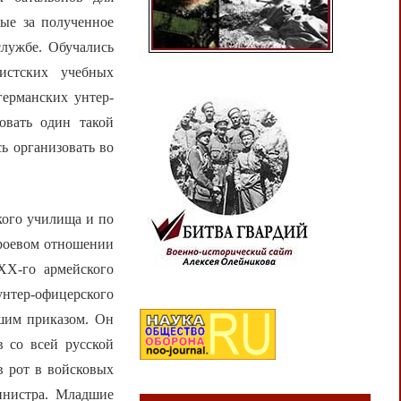
рые за полученное
службе. Обучались
истских учебных
германских унтер-
овать один такой
сь организовать во
кого училища и по
троевом отношении
ХХ-го армейского
нтер-офицерского
шим приказом. Он
 со всей русской
в рот в войсковых
инистра. Младшие