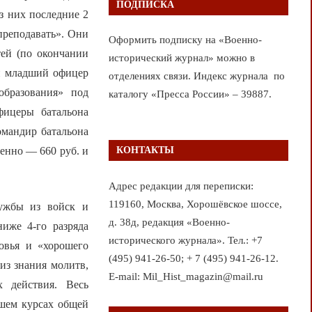
ПОДПИСКА
з них последние 2
преподавать». Они
Оформить подписку на «Военно-
тей (по окончании
исторический журнал» можно в
ый младший офицер
отделениях связи. Индекс журнала по
образования» под
каталогу «Пресса России» – 39887.
фицеры батальона
омандир батальона
венно — 660 руб. и
КОНТАКТЫ
Адрес редакции для переписки:
119160, Москва, Хорошёвское шоссе,
лужбы из войск и
д. 38д, редакция «Военно-
ниже 4-го разряда
исторического журнала». Тел.: +7
овья и «хорошего
(495) 941-26-50; + 7 (495) 941-26-12.
из знания молитв,
E-mail: Mil_Hist_magazin@mail.ru
 действия. Весь
ршем курсах общей