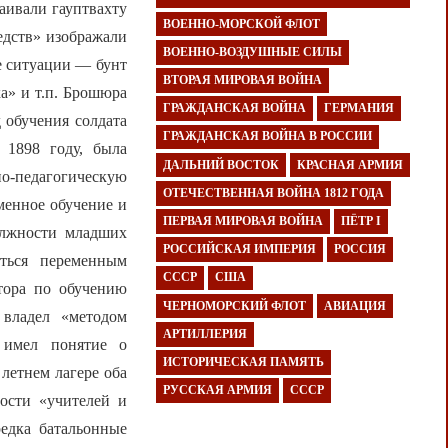
аивали гауптвахту
ВОЕННО-МОРСКОЙ ФЛОТ
едств» изображали
ВОЕННО-ВОЗДУШНЫЕ СИЛЫ
е ситуации — бунт
ВТОРАЯ МИРОВАЯ ВОЙНА
а» и т.п. Брошюра
ГРАЖДАНСКАЯ ВОЙНА
ГЕРМАНИЯ
 обучения солдата
ГРАЖДАНСКАЯ ВОЙНА В РОССИИ
 1898 году, была
ДАЛЬНИЙ ВОСТОК
КРАСНАЯ АРМИЯ
-педагогическую
ОТЕЧЕСТВЕННАЯ ВОЙНА 1812 ГОДА
менное обучение и
ПЕРВАЯ МИРОВАЯ ВОЙНА
ПЁТР I
олжности младших
РОССИЙСКАЯ ИМПЕРИЯ
РОССИЯ
аться переменным
СССР
США
ктора по обучению
ЧЕРНОМОРСКИЙ ФЛОТ
АВИАЦИЯ
 владел «методом
АРТИЛЛЕРИЯ
 имел понятие о
ИСТОРИЧЕСКАЯ ПАМЯТЬ
 летнем лагере оба
РУССКАЯ АРМИЯ
СССР
ости «учителей и
редка батальонные