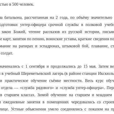
тью в 500 человек.
а батальона, рассчитанная на 2 года, по объёму значительно 
одготовки унтер-офицера срочной службы в полковой учеб
 закон Божий, чтение рассказов из русской истории, письм
е карт, занятия по пению, воинские уставы, краткие сведения п
ование на рапирах и эспадронах, штыковой бой, плавание, с
солдат.
начинались с 1 сентября и продолжались до 15 мая. Затем в
 в учебный Шереметьевский лагерь (в районе станции Икскюль)
и практическое обучение съёмке местности. Весь курс обуч
а отдела — «служба рядового» и «служба унтер-офицера». Пе
 в старшем классах. Зимой обучение на старшем и младшем 
ём ежедневные занятия в помещениях чередовались со строе
лице. Устные объяснения умело соединялись с показом на п