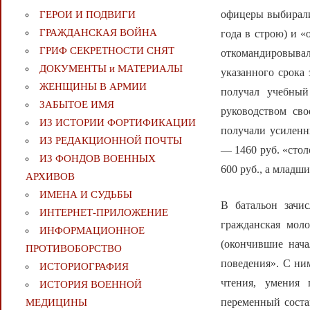
офицеры выбиралис
ГЕРОИ И ПОДВИГИ
ГРАЖДАНСКАЯ ВОЙНА
года в строю) и 
ГРИФ СЕКРЕТНОСТИ СНЯТ
откомандировывал
ДОКУМЕНТЫ и МАТЕРИАЛЫ
указанного срока
ЖЕНЩИНЫ В АРМИИ
получал учебный
ЗАБЫТОЕ ИМЯ
руководством сво
ИЗ ИСТОРИИ ФОРТИФИКАЦИИ
получали усиленн
ИЗ РЕДАКЦИОННОЙ ПОЧТЫ
— 1460 руб. «стол
ИЗ ФОНДОВ ВОЕННЫХ
600 руб., а младш
АРХИВОВ
ИМЕНА И СУДЬБЫ
В батальон зачи
ИНТЕРНЕТ-ПРИЛОЖЕНИЕ
гражданская моло
ИНФОРМАЦИОННОЕ
(окончившие нач
ПРОТИВОБОРСТВО
поведения». С ни
ИСТОРИОГРАФИЯ
чтения, умения 
ИСТОРИЯ ВОЕННОЙ
переменный соста
МЕДИЦИНЫ