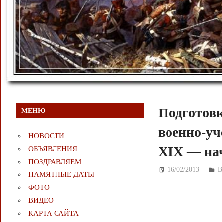
Подготовк
МЕНЮ
военно-уч
НОВОСТИ
XIX — на
ОБЪЯВЛЕНИЯ
ПОЗДРАВЛЯЕМ
16/02/2013
Д
ПАМЯТНЫЕ ДАТЫ
ФОТО
ВИДЕО
КАРТА САЙТА