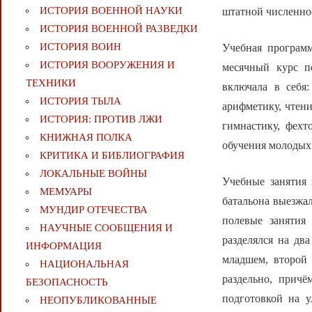
ИСТОРИЯ ВОЕННОЙ НАУКИ
штатной численнос
ИСТОРИЯ ВОЕННОЙ РАЗВЕДКИ
ИСТОРИЯ ВОИН
Учебная программ
ИСТОРИЯ ВООРУЖЕНИЯ И
месячный курс п
ТЕХНИКИ
включала в себя:
ИСТОРИЯ ТЫЛА
арифметику, чтени
ИСТОРИЯ: ПРОТИВ ЛЖИ
гимнастику, фехт
КНИЖНАЯ ПОЛКА
обучения молодых 
КРИТИКА И БИБЛИОГРАФИЯ
ЛОКАЛЬНЫЕ ВОЙНЫ
Учебные занятия 
МЕМУАРЫ
батальона выезжал
МУНДИР ОТЕЧЕСТВА
полевые занятия 
НАУЧНЫЕ СООБЩЕНИЯ И
разделялся на дв
ИНФОРМАЦИЯ
младшем, второй
НАЦИОНАЛЬНАЯ
раздельно, прич
БЕЗОПАСНОСТЬ
подготовкой на у
НЕОПУБЛИКОВАННЫЕ