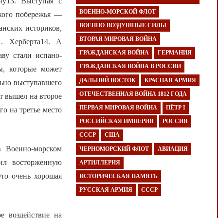
ну13. Выступая с
ВОЕННО-МОРСКОЙ ФЛОТ
ского побережья —
ВОЕННО-ВОЗДУШНЫЕ СИЛЫ
анских историков,
ВТОРАЯ МИРОВАЯ ВОЙНА
. Херберта14. А
ГРАЖДАНСКАЯ ВОЙНА
ГЕРМАНИЯ
ву стали испано-
ГРАЖДАНСКАЯ ВОЙНА В РОССИИ
ы, которые может
ДАЛЬНИЙ ВОСТОК
КРАСНАЯ АРМИЯ
ельно выступавшего
ОТЕЧЕСТВЕННАЯ ВОЙНА 1812 ГОДА
т вышел на второе
ПЕРВАЯ МИРОВАЯ ВОЙНА
ПЁТР I
го на третье место
РОССИЙСКАЯ ИМПЕРИЯ
РОССИЯ
СССР
США
в Военно-морском
ЧЕРНОМОРСКИЙ ФЛОТ
АВИАЦИЯ
ил восторженную
АРТИЛЛЕРИЯ
Это очень хорошая
ИСТОРИЧЕСКАЯ ПАМЯТЬ
РУССКАЯ АРМИЯ
СССР
е воздействие на