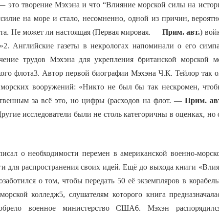
— это творение Мэхэна и что “Влияние морской силы на истор
ссилие на море и стало, несомненно, одной из причин, вероятн
та. Не может ли настоящая (Первая мировая. —
Прим. авт.
) вой
2. Английские газеты в некрологах напоминали о его симпа
ачение трудов Мэхэна для укрепления британской морской 
ого флота3. Автор первой биографии Мэхэна Ч.К. Тейлор так о
 морских вооружений: «Никто не был бы так нескромен, чтоб
твенным за всё это, но цифры (расходов на флот. —
Прим. ав
угие исследователи были не столь категоричны в оценках, но 
писал о необходимости перемен в американской военно-морск
и для распространения своих идей. Ещё до выхода книги «Вли
заботился о том, чтобы передать 50 её экземпляров в корабел
орской колледж5, слушателям которого книга предназначала
иобрело военное министерство США6. Мэхэн распорядилс