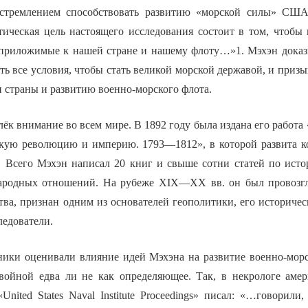
 стремлением способствовать развитию «морской силы» США
тическая цель настоящего исследования состоит в том, чтобы 
приложимые к нашей стране и нашему флоту…»1. Мэхэн доказ
сть все условия, чтобы стать великой морской державой, и приз
 страны и развитию военно-морского флота.
ёк внимание во всем мире. В 1892 году была издана его работа
кую революцию и империю. 1793—1812», в которой развита к
. Всего Мэхэн написал 20 книг и свыше сотни статей по ист
ародных отношений. На рубеже XIX—XX вв. он был провозг
ва, признан одним из основателей геополитики, его историчес
ледователи.
ики оценивали влияние идей Мэхэна на развитие военно-мор
ойной едва ли не как определяющее. Так, в некрологе амер
nited States Naval Institute Proceedings» писал: «…говорили