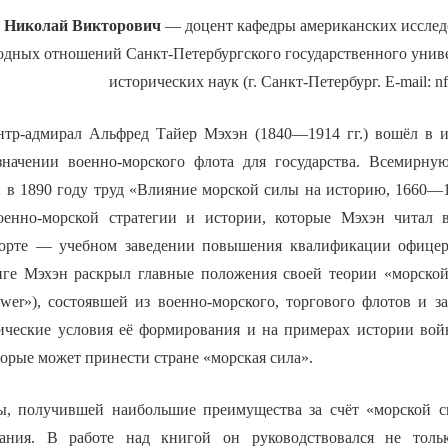
Николай Викторович
— доцент кафедры американских исслед
дных отношений Санкт-Петербургского государственного униве
исторических наук (г. Санкт-Петербург. E-mail: n
тр-адмирал Альфред Тайер Мэхэн (1840—1914 гг.) вошёл в и
начении военно-морского флота для государства. Всемирную
в 1890 году труд «Влияние морской силы на историю, 1660—
оенно-морской стратегии и истории, которые Мэхэн читал 
орте — учебном заведении повышения квалификации офицер
иге Мэхэн раскрыл главные положения своей теории «морско
er»), состоявшей из военно-морского, торгового флотов и з
ические условия её формирования и на примерах истории вой
орые может принести стране «морская сила».
ы, получившей наибольшие преимущества за счёт «морской с
ания. В работе над книгой он руководствовался не толь