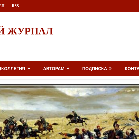
ЕН
RSS
Й ЖУРНАЛ
ДКОЛЛЕГИЯ
АВТОРАМ
ПОДПИСКА
КОНТ