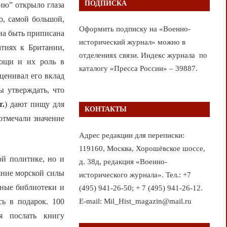
ПОДПИСКА
ию” открыло глаза
о, самой большой,
Оформить подписку на «Военно-
на быть приписана
исторический журнал» можно в
тиях к Британии,
отделениях связи. Индекс журнала по
мощи и их роль в
каталогу «Пресса России» – 39887.
ценивал его вклад
ы утверждать, что
т.
) дают пищу для
КОНТАКТЫ
отмечали значение
Адрес редакции для переписки:
119160, Москва, Хорошёвское шоссе,
ой политике, но и
д. 38д, редакция «Военно-
яние морской силы
исторического журнала». Тел.: +7
ьные библиотеки и
(495) 941-26-50; + 7 (495) 941-26-12.
E-mail: Mil_Hist_magazin@mail.ru
сь в подарок. 100
я послать книгу