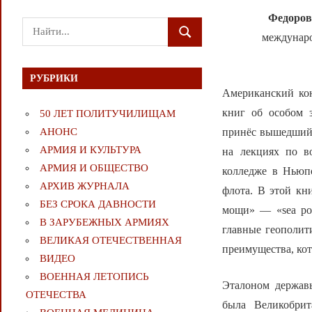
Федоров
Поиск
междунаро
ПОИСК
для:
РУБРИКИ
Американский кон
книг об особом з
50 ЛЕТ ПОЛИТУЧИЛИЩАМ
принёс вышедший 
АНОНС
АРМИЯ И КУЛЬТУРА
на лекциях по в
АРМИЯ И ОБЩЕСТВО
колледже в Ньюп
АРХИВ ЖУРНАЛА
флота. В этой кн
БЕЗ СРОКА ДАВНОСТИ
мощи» — «sea pow
В ЗАРУБЕЖНЫХ АРМИЯХ
главные геополит
ВЕЛИКАЯ ОТЕЧЕСТВЕННАЯ
преимущества, кот
ВИДЕО
ВОЕННАЯ ЛЕТОПИСЬ
Эталоном держав
ОТЕЧЕСТВА
была Великобрит