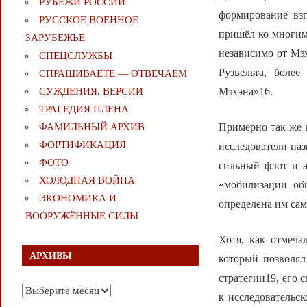
РУБЕЖИ РОССИИ
формирование взг
РУССКОЕ ВОЕННОЕ
пришёл ко многи
ЗАРУБЕЖЬЕ
независимо от Мэх
СПЕЦСЛУЖБЫ
Рузвельта, более
СПРАШИВАЕТЕ — ОТВЕЧАЕМ
Мэхэна»16.
СУЖДЕНИЯ. ВЕРСИИ
ТРАГЕДИЯ ПЛЕНА
Примерно так же 
ФАМИЛЬНЫЙ АРХИВ
ФОРТИФИКАЦИЯ
исследователи наз
ФОТО
сильный флот и 
ХОЛОДНАЯ ВОЙНА
«мобилизации об
ЭКОНОМИКА И
определена им са
ВООРУЖЁННЫЕ СИЛЫ
Хотя, как отмеча
АРХИВЫ
который позволял
стратегии19, его 
Архивы
к исследовательс