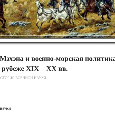
 Мэхэна и военно-морская политик
а рубеже XIX—XX вв.
ежурный по Редакции
СТОРИЯ ВОЕННОЙ НАУКИ
 науки