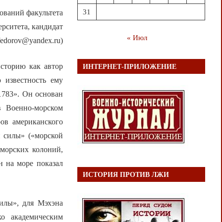
31
ований факультета
рситета, кандидат
« Июл
fedorov@yandex.ru)
сторию как автор
ИНТЕРНЕТ-ПРИЛОЖЕНИЕ
 известность ему
1783». Он основан
в Военно-морском
ов американского
й силы» («морской
аморских колоний,
н на море показал
ИСТОРИЯ ПРОТИВ ЛЖИ
илы», для Мэхэна
ко академическим