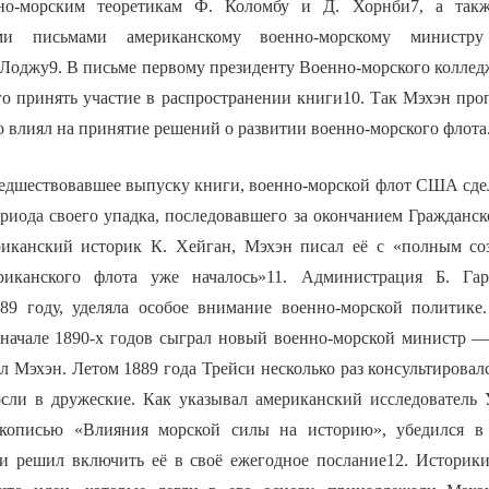
но-морским теоретикам Ф. Коломбу и Д. Хорнби7, а такж
ыми письмами американскому военно-морскому минист
 Лоджу9. В письме первому президенту Военно-морского коллед
го принять участие в распространении книги10. Так Мэхэн про
то влиял на принятие решений о развитии военно-морского флота
предшествовавшее выпуску книги, военно-морской флот США сде
ериода своего упадка, последовавшего за окончанием Граждан
иканский историк К. Хейган, Мэхэн писал её с «полным соз
риканского флота уже началось»11. Администрация Б. Гар
89 году, уделяла особое внимание военно-морской политике
 начале 1890-х годов сыграл новый военно-морской министр —
л Мэхэн. Летом 1889 года Трейси несколько раз консультировал
сли в дружеские. Как указывал американский исследователь 
укописью «Влияния морской силы на историю», убедился в
и решил включить её в своё ежегодное послание12. Историк