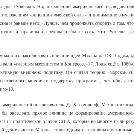
лядов Рузвельта. Но, по мнению американского исследовател
м положениям концепции «морской силы» и пониманию значен
эна и раньше него: «Лучше, чем продолжать спорить о том, что
 точно и правильно следовало бы сказать, что Рузвельт „и
можно охарактеризовать влияние идей Мэхэна на Г.К. Лоджа, к
ывали «главным мэхэнистом в Конгрессе»17. Лодж ещё в 1880-е
активную внешнюю политику. Он считал теорию «морской си
щественного мнения в поддержку программы, чья общая ст
мим»18.
л американский исследователь Д. Хаттендорф, Мэхэн никогда
 бы оказывать прямое влияние на формирование американско
связи с политической элитой США, которые во многом были рез
кой деятельности Мэхэна, стали одним из основных механизмо