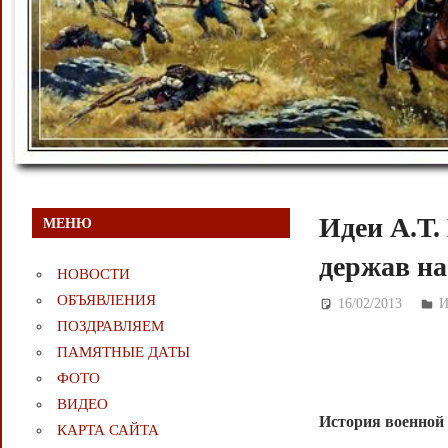
Идеи А.Т.
МЕНЮ
держав н
НОВОСТИ
ОБЪЯВЛЕНИЯ
16/02/2013
Д
И
ПОЗДРАВЛЯЕМ
ПАМЯТНЫЕ ДАТЫ
ФОТО
ВИДЕО
История военной
КАРТА САЙТА