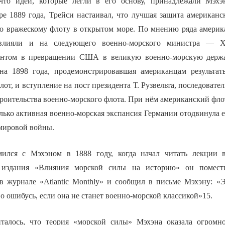
 что идеи, которые легли в его основу, принадлежали Мэхэ
ре 1889 года, Трейси настаивал, что лучшая защита американ
по вражескому флоту в открытом море. По мнению ряда америк
влияли и на следующего военно-морского министра — Х
нтом в превращении США в великую военно-морскую держа
на 1898 года, продемонстрировавшая американцам результат
лот, и вступление на пост президента Т. Рузвельта, последоват
роительства военно-морского флота. При нём американский фло
олько активная военно-морская экспансия Германии отодвинула е
мировой войны.
омился с Мэхэном в 1888 году, когда начал читать лекции 
 издания «Влияния морской силы на историю» он помест
в журнале «Atlantic Monthly» и сообщил в письме Мэхэну: «
о ошибусь, если она не станет военно-морской классикой»15.
талось, что теория «морской силы» Мэхэна оказала огромно