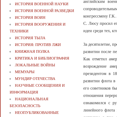
английским воен
ИСТОРИЯ ВОЕННОЙ НАУКИ
сопроводительн
ИСТОРИЯ ВОЕННОЙ РАЗВЕДКИ
конгрессмену Г.К.
ИСТОРИЯ ВОИН
С. Люсу просил е
ИСТОРИЯ ВООРУЖЕНИЯ И
идеи среди тех, к
ТЕХНИКИ
ИСТОРИЯ ТЫЛА
За десятилетие, 
ИСТОРИЯ: ПРОТИВ ЛЖИ
развитии после п
КНИЖНАЯ ПОЛКА
КРИТИКА И БИБЛИОГРАФИЯ
Как отметил амер
ЛОКАЛЬНЫЕ ВОЙНЫ
возрождение аме
МЕМУАРЫ
президентом в 18
МУНДИР ОТЕЧЕСТВА
развитии флота в
НАУЧНЫЕ СООБЩЕНИЯ И
его советников бы
ИНФОРМАЦИЯ
отношения переро
НАЦИОНАЛЬНАЯ
ознакомился с р
БЕЗОПАСНОСТЬ
линейного флота 
НЕОПУБЛИКОВАННЫЕ