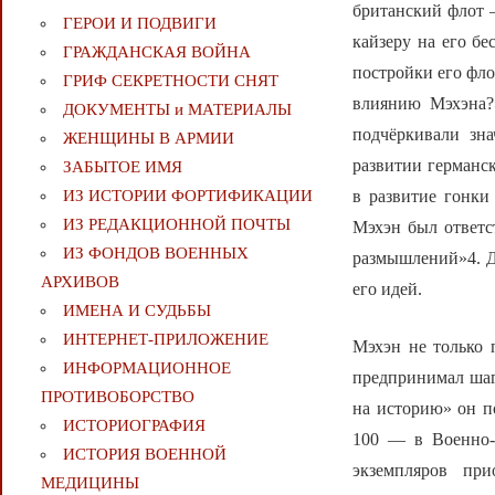
британский флот 
ГЕРОИ И ПОДВИГИ
кайзеру на его бе
ГРАЖДАНСКАЯ ВОЙНА
постройки его фло
ГРИФ СЕКРЕТНОСТИ СНЯТ
влиянию Мэхэна?»
ДОКУМЕНТЫ и МАТЕРИАЛЫ
подчёркивали зн
ЖЕНЩИНЫ В АРМИИ
развитии германск
ЗАБЫТОЕ ИМЯ
в развитие гонки
ИЗ ИСТОРИИ ФОРТИФИКАЦИИ
ИЗ РЕДАКЦИОННОЙ ПОЧТЫ
Мэхэн был ответс
ИЗ ФОНДОВ ВОЕННЫХ
размышлений»4. Др
АРХИВОВ
его идей.
ИМЕНА И СУДЬБЫ
ИНТЕРНЕТ-ПРИЛОЖЕНИЕ
Мэхэн не только 
ИНФОРМАЦИОННОЕ
предпринимал шаг
ПРОТИВОБОРСТВО
на историю» он по
ИСТОРИОГРАФИЯ
100 — в Военно-м
ИСТОРИЯ ВОЕННОЙ
экземпляров пр
МЕДИЦИНЫ