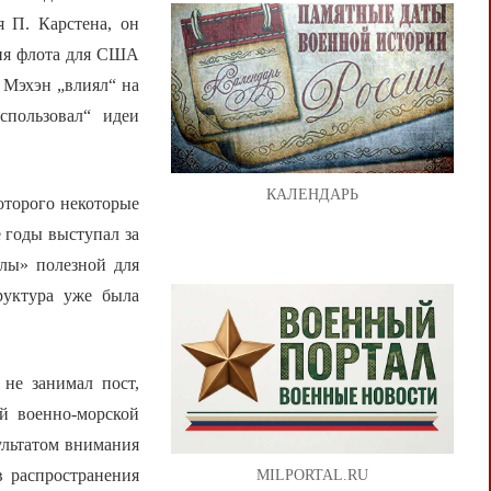
я П. Карстена, он
ия флота для США
 Мэхэн „влиял“ на
спользовал“ идеи
КАЛЕНДАРЬ
оторого некоторые
 годы выступал за
лы» полезной для
руктура уже была
 не занимал пост,
й военно-морской
ультатом внимания
в распространения
MILPORTAL.RU