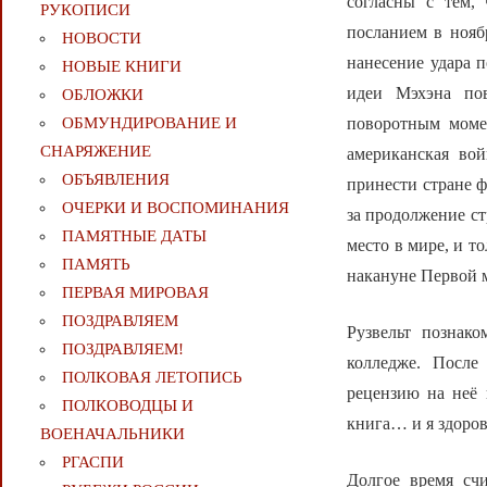
согласны с тем,
РУКОПИСИ
посланием в нояб
НОВОСТИ
нанесение удара 
НОВЫЕ КНИГИ
идеи Мэхэна по
ОБЛОЖКИ
поворотным моме
ОБМУНДИРОВАНИЕ И
СНАРЯЖЕНИЕ
американская вой
ОБЪЯВЛЕНИЯ
принести стране ф
ОЧЕРКИ И ВОСПОМИНАНИЯ
за продолжение ст
ПАМЯТНЫЕ ДАТЫ
место в мире, и т
ПАМЯТЬ
накануне Первой 
ПЕРВАЯ МИРОВАЯ
ПОЗДРАВЛЯЕМ
Рузвельт познак
ПОЗДРАВЛЯЕМ!
колледже. После
ПОЛКОВАЯ ЛЕТОПИСЬ
рецензию на неё 
ПОЛКОВОДЦЫ И
книга… и я здоров
ВОЕНАЧАЛЬНИКИ
РГАСПИ
Долгое время счи