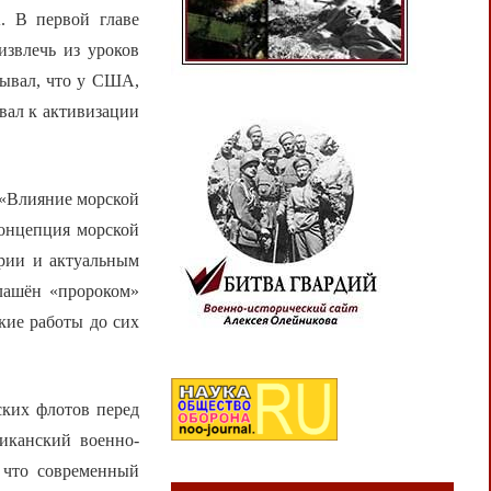
. В первой главе
извлечь из уроков
ывал, что у США,
ывал к активизации
 «Влияние морской
онцепция морской
ории и актуальным
лашён «пророком»
кие работы до сих
ских флотов перед
иканский военно-
, что современный