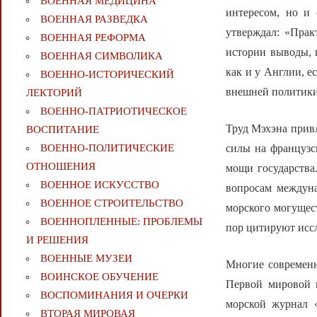
ВОЕННАЯ МЕДИЦИНА
интересом, но и
ВОЕННАЯ РАЗВЕДКА
утверждал: «Прак
ВОЕННАЯ РЕФОРМА
истории выводы, 
ВОЕННАЯ СИМВОЛИКА
как и у Англии, е
ВОЕННО-ИСТОРИЧЕСКИЙ
внешней политики
ЛЕКТОРИЙ
ВОЕННО-ПАТРИОТИЧЕСКОЕ
Труд Мэхэна привл
ВОСПИТАНИЕ
силы на французс
ВОЕННО-ПОЛИТИЧЕСКИE
ОТНОШЕНИЯ
мощи государства
ВОЕННОЕ ИСКУССТВО
вопросам междун
ВОЕННОЕ СТРОИТЕЛЬСТВО
морского могущест
ВОЕННОПЛЕННЫЕ: ПРОБЛЕМЫ
пор цитируют исс
И РЕШЕНИЯ
ВОЕННЫЕ МУЗЕИ
Многие современн
ВОИНСКОЕ ОБУЧЕНИЕ
Первой мировой в
ВОСПОМИНАНИЯ И ОЧЕРКИ
морской журнал «U
ВТОРАЯ МИРОВАЯ