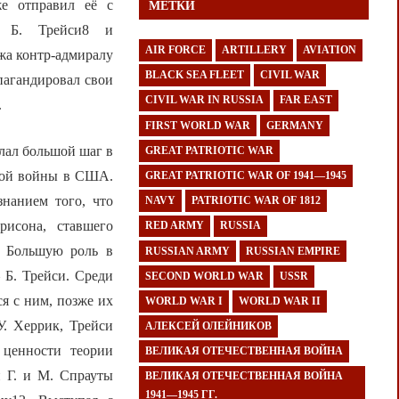
е отправил её с
МЕТКИ
ру Б. Трейси8 и
AIR FORCE
ARTILLERY
AVIATION
жа контр-адмиралу
BLACK SEA FLEET
CIVIL WAR
пагандировал свои
CIVIL WAR IN RUSSIA
FAR EAST
.
FIRST WORLD WAR
GERMANY
лал большой шаг в
GREAT PATRIOTIC WAR
ской войны в США.
GREAT PATRIOTIC WAR OF 1941—1945
нанием того, что
NAVY
PATRIOTIC WAR OF 1812
рисона, ставшего
RED ARMY
RUSSIA
. Большую роль в
RUSSIAN ARMY
RUSSIAN EMPIRE
 Б. Трейси. Среди
SECOND WORLD WAR
USSR
ся с ним, позже их
WORLD WAR I
WORLD WAR II
У. Херрик, Трейси
АЛЕКСЕЙ ОЛЕЙНИКОВ
 ценности теории
ВЕЛИКАЯ ОТЕЧЕСТВЕННАЯ ВОЙНА
и Г. и М. Спрауты
ВЕЛИКАЯ ОТЕЧЕСТВЕННАЯ ВОЙНА
1941—1945 ГГ.