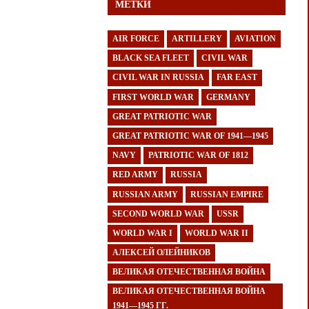
МЕТКИ
AIR FORCE
ARTILLERY
AVIATION
BLACK SEA FLEET
CIVIL WAR
CIVIL WAR IN RUSSIA
FAR EAST
FIRST WORLD WAR
GERMANY
GREAT PATRIOTIC WAR
GREAT PATRIOTIC WAR OF 1941—1945
NAVY
PATRIOTIC WAR OF 1812
RED ARMY
RUSSIA
RUSSIAN ARMY
RUSSIAN EMPIRE
SECOND WORLD WAR
USSR
WORLD WAR I
WORLD WAR II
АЛЕКСЕЙ ОЛЕЙНИКОВ
ВЕЛИКАЯ ОТЕЧЕСТВЕННАЯ ВОЙНА
ВЕЛИКАЯ ОТЕЧЕСТВЕННАЯ ВОЙНА
1941—1945 ГГ.