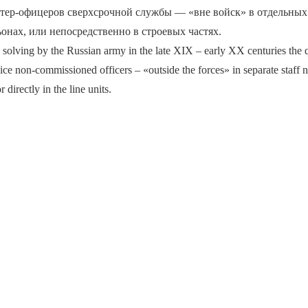
нтер-офицеров сверхсрочной службы — «вне войск» в отдельных
онах, или непосредственно в строевых частях.
s solving by the Russian army in the late XIX – early XX centuries the 
rvice non-commissioned officers – «outside the forces» in separate staf
r directly in the line units.