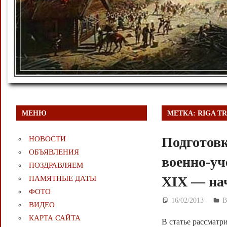
МЕНЮ
МЕТКА:
RIGA T
Подготовк
НОВОСТИ
ОБЪЯВЛЕНИЯ
военно-уч
ПОЗДРАВЛЯЕМ
XIX — на
ПАМЯТНЫЕ ДАТЫ
ФОТО
16/02/2013
Д
ВИДЕО
КАРТА САЙТА
В статье рассматр