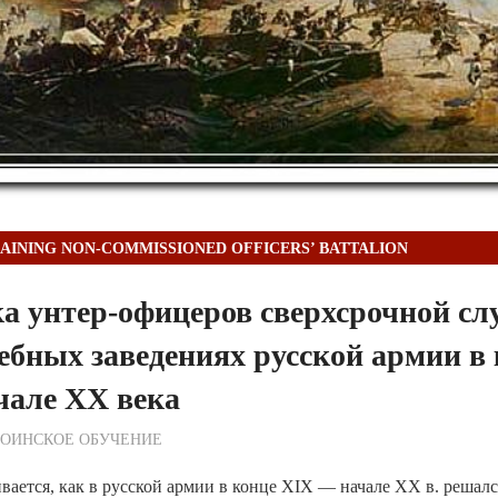
RAINING NON-COMMISSIONED OFFICERS’ BATTALION
а унтер-офицеров сверхсрочной сл
ебных заведениях русской армии в
чале XX века
ежурный по Редакции
ВОИНСКОЕ ОБУЧЕНИЕ
ивается, как в русской армии в конце XIX — начале XX в. решалс