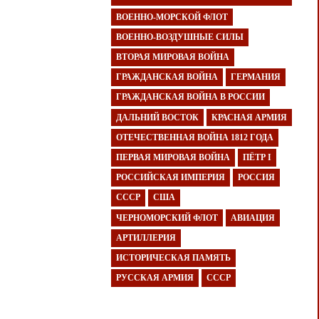
ВОЕННО-МОРСКОЙ ФЛОТ
ВОЕННО-ВОЗДУШНЫЕ СИЛЫ
ВТОРАЯ МИРОВАЯ ВОЙНА
ГРАЖДАНСКАЯ ВОЙНА
ГЕРМАНИЯ
ГРАЖДАНСКАЯ ВОЙНА В РОССИИ
ДАЛЬНИЙ ВОСТОК
КРАСНАЯ АРМИЯ
ОТЕЧЕСТВЕННАЯ ВОЙНА 1812 ГОДА
ПЕРВАЯ МИРОВАЯ ВОЙНА
ПЁТР I
РОССИЙСКАЯ ИМПЕРИЯ
РОССИЯ
СССР
США
ЧЕРНОМОРСКИЙ ФЛОТ
АВИАЦИЯ
АРТИЛЛЕРИЯ
ИСТОРИЧЕСКАЯ ПАМЯТЬ
РУССКАЯ АРМИЯ
СССР