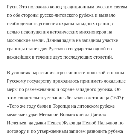
Руси. Это положило конец традиционным русским связям
по обе стороны русско-литовского рубежа и вызвало
необходимость усиления охраны западных границ с
целью недопущения католических миссионеров на
московские земли. Данная задача на западном участке
границы станет для Русского государства одной из
важнейших в течение двух последующих столетий.
В условиях нарастания агрессивности польской стороны
Русскому государству приходилось принимать локальные
меры по размежеванию и охране западного рубежа. Об
этом свидетельствует запись бельского летописца (1603):
«Того же году были в Торопце на литовском рубеже
межевые судьи Меньшой Волынский да Данило
Исленьев, да дьяки Пешек Жуков да Нелюб Нальянов по
договору и по утвержденным записем разводить рубежа