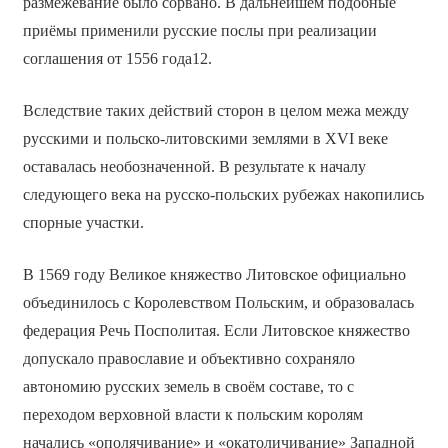
размежевание было сорвано. В дальнейшем подобные
приёмы применили русские послы при реализации
соглашения от 1556 года12.
Вследствие таких действий сторон в целом межа между
русскими и польско-литовскими землями в XVI веке
оставалась необозначенной. В результате к началу
следующего века на русско-польских рубежах накопились
спорные участки.
В 1569 году Великое княжество Литовское официально
объединилось с Королевством Польским, и образовалась
федерация Речь Посполитая. Если Литовское княжество
допускало православие и объективно сохраняло
автономию русских земель в своём составе, то с
переходом верховной власти к польским королям
начались «ополячивание» и «окатоличивание» Западной