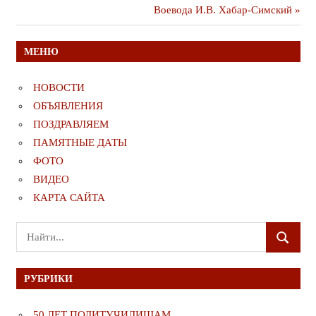
по
Следующая
Воевода И.В. Хабар-Симский
записям
публикация
МЕНЮ
НОВОСТИ
ОБЪЯВЛЕНИЯ
ПОЗДРАВЛЯЕМ
ПАМЯТНЫЕ ДАТЫ
ФОТО
ВИДЕО
КАРТА САЙТА
Поиск
ПОИСК
для:
РУБРИКИ
50 ЛЕТ ПОЛИТУЧИЛИЩАМ