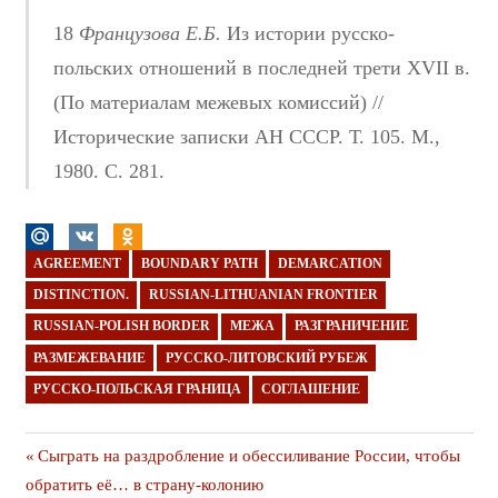
18
Французова Е.Б.
Из истории русско-
польских отношений в последней трети XVII в.
(По материалам межевых комиссий) //
Исторические записки АН СССР. Т. 105. М.,
1980. С. 281.
AGREEMENT
BOUNDARY PATH
DEMARCATION
DISTINCTION.
RUSSIAN-LITHUANIAN FRONTIER
RUSSIAN-POLISH BORDER
МЕЖА
РАЗГРАНИЧЕНИЕ
РАЗМЕЖЕВАНИЕ
РУССКО-ЛИТОВСКИЙ РУБЕЖ
РУССКО-ПОЛЬСКАЯ ГРАНИЦА
СОГЛАШЕНИЕ
Навигация
Предыдущая
Сыграть на раздробление и обессиливание России, чтобы
публикация
обратить её… в страну-колонию