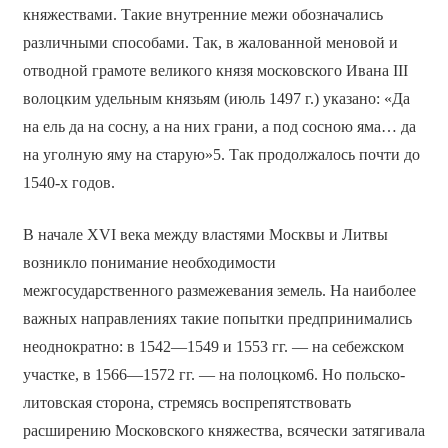
княжествами. Такие внутренние межи обозначались
различными способами. Так, в жалованной меновой и
отводной грамоте великого князя московского Ивана III
волоцким удельным князьям (июль 1497 г.) указано: «Да
на ель да на сосну, а на них грани, а под сосною яма… да
на уголную яму на старую»5. Так продолжалось почти до
1540-х годов.
В начале XVI века между властями Москвы и Литвы
возникло понимание необходимости
межгосударственного размежевания земель. На наиболее
важных направлениях такие попытки предпринимались
неоднократно: в 1542—1549 и 1553 гг. — на себежском
участке, в 1566—1572 гг. — на полоцком6. Но польско-
литовская сторона, стремясь воспрепятствовать
расширению Московского княжества, всячески затягивала