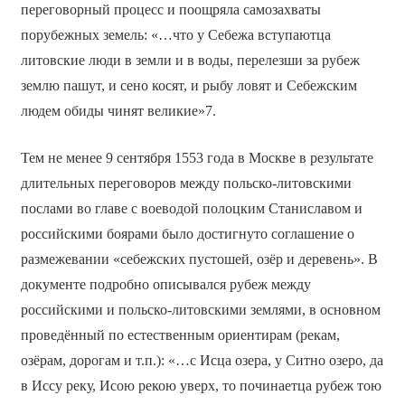
переговорный процесс и поощряла самозахваты
порубежных земель: «…что у Себежа вступаютца
литовские люди в земли и в воды, перелезши за рубеж
землю пашут, и сено косят, и рыбу ловят и Себежским
людем обиды чинят великие»7.
Тем не менее 9 сентября 1553 года в Москве в результате
длительных переговоров между польско-литовскими
послами во главе с воеводой полоцким Станиславом и
российскими боярами было достигнуто соглашение о
размежевании «себежских пустошей, озёр и деревень». В
документе подробно описывался рубеж между
российскими и польско-литовскими землями, в основном
проведённый по естественным ориентирам (рекам,
озёрам, дорогам и т.п.): «…с Исца озера, у Ситно озеро, да
в Иссу реку, Исою рекою уверх, то починаетца рубеж тою