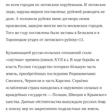
по всем городам по литовским порубежным. И литовские
люди, наруша мирное поставленье, рубежей разводить не
дали. А положили рубежи мимо договора своим
произволом, зашедчи многие места московских городов.
Того же году поставлены были заставы в Бельском и в
Торопецком уездех от литовского рубежу»13.
Кульминацией русско-польских отношений стали
«смутные» времена (начало XVII в.). В ходе борьбы за
власть Русское государство потеряло бóльшую часть
земель, приобретённых последними Рюриковичами:
Смоленск, Чернигов и часть Карелии. Серьёзно
ослабленная страна находилась в окружении сильных и
враждебных государств — Польши, Швеции и Крымского
ханства. Данные обстоятельства вынуждали русских бояр
к поиску мер по закреплению подвластных им земель.