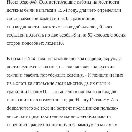
Исою рекою»8. Соответствующие работы на местности
должны были начаться в 1554 году, для чего определили
состав межевой комиссии: «Для разознания
справедливости выслать от сеов добрых людей, кого
государи пологять по две особы»9 и по 50 человек с обеих
сторон подсобных людей10.
В начале 1554 года польско-литовская сторона, нарушая
достигнутое соглашение, начала нападать на русские
земли и грабить порубежные селения. «И пришли на них
из Полотцка литовские люди многие, да их били и
грабили и секли»11, — отмечено в одном из докладов
приграничного наместника царю Ивану Грозному. А в
феврале того же года на встрече посланников польско-
литовские представители заявили о необходимости
переписать ранее подписанную «грамоту». Тем самым