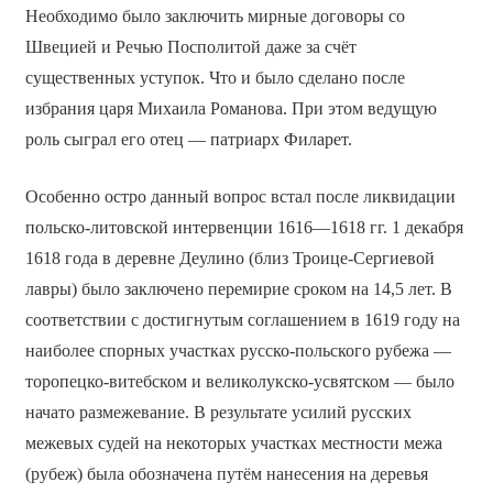
Необходимо было заключить мирные договоры со
Швецией и Речью Посполитой даже за счёт
существенных уступок. Что и было сделано после
избрания царя Михаила Романова. При этом ведущую
роль сыграл его отец — патриарх Филарет.
Особенно остро данный вопрос встал после ликвидации
польско-литовской интервенции 1616—1618 гг. 1 декабря
1618 года в деревне Деулино (близ Троице-Сергиевой
лавры) было заключено перемирие сроком на 14,5 лет. В
соответствии с достигнутым соглашением в 1619 году на
наиболее спорных участках русско-польского рубежа —
торопецко-витебском и великолукско-усвятском — было
начато размежевание. В результате усилий русских
межевых судей на некоторых участках местности межа
(рубеж) была обозначена путём нанесения на деревья