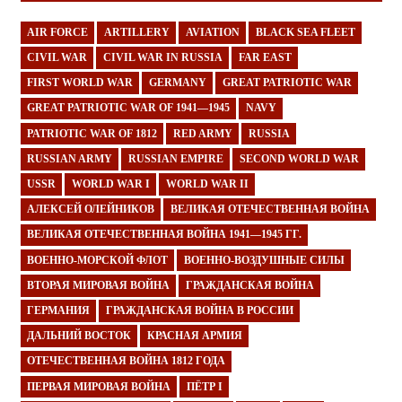
AIR FORCE
ARTILLERY
AVIATION
BLACK SEA FLEET
CIVIL WAR
CIVIL WAR IN RUSSIA
FAR EAST
FIRST WORLD WAR
GERMANY
GREAT PATRIOTIC WAR
GREAT PATRIOTIC WAR OF 1941—1945
NAVY
PATRIOTIC WAR OF 1812
RED ARMY
RUSSIA
RUSSIAN ARMY
RUSSIAN EMPIRE
SECOND WORLD WAR
USSR
WORLD WAR I
WORLD WAR II
АЛЕКСЕЙ ОЛЕЙНИКОВ
ВЕЛИКАЯ ОТЕЧЕСТВЕННАЯ ВОЙНА
ВЕЛИКАЯ ОТЕЧЕСТВЕННАЯ ВОЙНА 1941—1945 ГГ.
ВОЕННО-МОРСКОЙ ФЛОТ
ВОЕННО-ВОЗДУШНЫЕ СИЛЫ
ВТОРАЯ МИРОВАЯ ВОЙНА
ГРАЖДАНСКАЯ ВОЙНА
ГЕРМАНИЯ
ГРАЖДАНСКАЯ ВОЙНА В РОССИИ
ДАЛЬНИЙ ВОСТОК
КРАСНАЯ АРМИЯ
ОТЕЧЕСТВЕННАЯ ВОЙНА 1812 ГОДА
ПЕРВАЯ МИРОВАЯ ВОЙНА
ПЁТР I