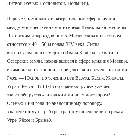
Литвой (Речью Посполитой, Польшей).
Первые упоминания о разграничении сфер влияния
между могущественным в то время Великим княжеством
Литовским и зарождавшимся Московским княжеством
относятся к 40—50-м годам XIV века. Литва,
воспользовавшись смертью Ивана Калиты, захватила
Северские земли, находившиеся в сфере влияния Москвы,
и самовольно установила пределы своих земель по линии
Ржев — Юхнов, по течению рек Вазуза, Касня, Жижала,
Угра и Рёсса1. В 1371 году данный рубеж уже был
закреплён русско-литовским мирным договором2.
Осенью 1408 года по аналогичному договору,
заключённому на р. Угре, границу определили по рекам
Угре, Рёссе и Брыне3.