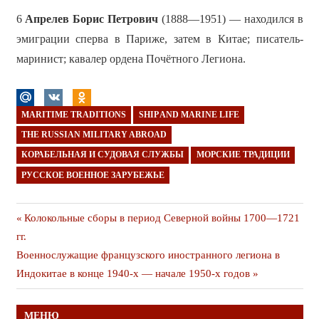
6
Апрелев Борис Петрович
(1888—1951) — находился в
эмиграции сперва в Париже, затем в Китае; писатель-
маринист; кавалер ордена Почётного Легиона.
MARITIME TRADITIONS
SHIP AND MARINE LIFE
THE RUSSIAN MILITARY ABROAD
КОРАБЕЛЬНАЯ И СУДОВАЯ СЛУЖБЫ
МОРСКИЕ ТРАДИЦИИ
РУССКОЕ ВОЕННОЕ ЗАРУБЕЖЬЕ
Навигация
Предыдущая
Колокольные сборы в период Северной войны 1700—1721
публикация
гг.
по
Следующая
Военнослужащие французского иностранного легиона в
записям
публикация
Индокитае в конце 1940-х — начале 1950-х годов
МЕНЮ