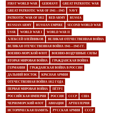
FIRST WORLD WAR
GERMANY
GREAT PATRIOTIC WAR
GREAT PATRIOTIC WAR OF 1941—1945
NAVY
PATRIOTIC WAR OF 1812
RED ARMY
RUSSIA
RUSSIAN ARMY
RUSSIAN EMPIRE
SECOND WORLD WAR
USSR
WORLD WAR I
WORLD WAR II
АЛЕКСЕЙ ОЛЕЙНИКОВ
ВЕЛИКАЯ ОТЕЧЕСТВЕННАЯ ВОЙНА
ВЕЛИКАЯ ОТЕЧЕСТВЕННАЯ ВОЙНА 1941—1945 ГГ.
ВОЕННО-МОРСКОЙ ФЛОТ
ВОЕННО-ВОЗДУШНЫЕ СИЛЫ
ВТОРАЯ МИРОВАЯ ВОЙНА
ГРАЖДАНСКАЯ ВОЙНА
ГЕРМАНИЯ
ГРАЖДАНСКАЯ ВОЙНА В РОССИИ
ДАЛЬНИЙ ВОСТОК
КРАСНАЯ АРМИЯ
ОТЕЧЕСТВЕННАЯ ВОЙНА 1812 ГОДА
ПЕРВАЯ МИРОВАЯ ВОЙНА
ПЁТР I
РОССИЙСКАЯ ИМПЕРИЯ
РОССИЯ
СССР
США
ЧЕРНОМОРСКИЙ ФЛОТ
АВИАЦИЯ
АРТИЛЛЕРИЯ
ИСТОРИЧЕСКАЯ ПАМЯТЬ
РУССКАЯ АРМИЯ
СССР