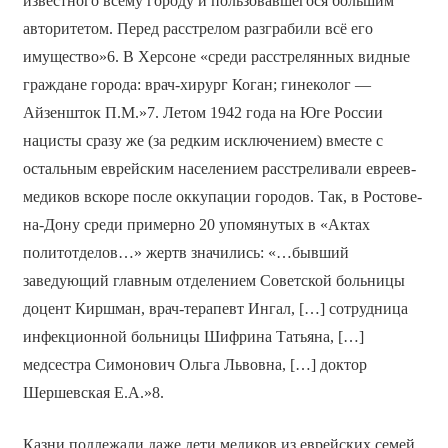
известного всему городу и пользовавшегося большим
авторитетом. Перед расстрелом разграбили всё его
имущество»6. В Херсоне «среди расстрелянных видные
граждане города: врач-хирург Коган; гинеколог —
Айзеншток П.М.»7. Летом 1942 года на Юге России
нацисты сразу же (за редким исключением) вместе с
остальным еврейским населением расстреливали евреев-
медиков вскоре после оккупации городов. Так, в Ростове-
на-Дону среди примерно 20 упомянутых в «Актах
политотделов…» жертв значились: «…бывший
заведующий главным отделением Советской больницы
доцент Киршман, врач-терапевт Ингал, […] сотрудница
инфекционной больницы Шифрина Татьяна, […]
медсестра Симонович Ольга Львовна, […] доктор
Шершевская Е.А.»8.
Казни подлежали даже дети медиков из еврейских семей,