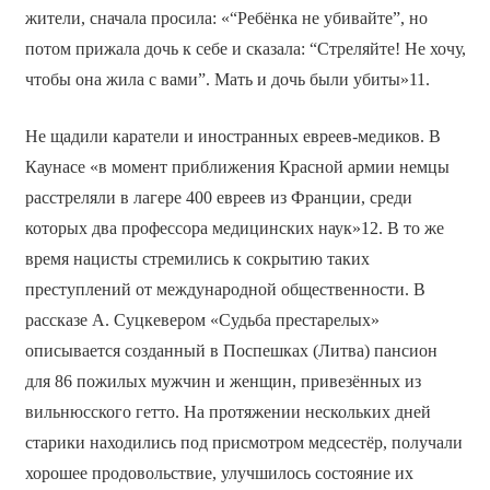
жители, сначала просила: «“Ребёнка не убивайте”, но
потом прижала дочь к себе и сказала: “Стреляйте! Не хочу,
чтобы она жила с вами”. Мать и дочь были убиты»11.
Не щадили каратели и иностранных евреев-медиков. В
Каунасе «в момент приближения Красной армии немцы
расстреляли в лагере 400 евреев из Франции, среди
которых два профессора медицинских наук»12. В то же
время нацисты стремились к сокрытию таких
преступлений от международной общественности. В
рассказе А. Суцкевером «Судьба престарелых»
описывается созданный в Поспешках (Литва) пансион
для 86 пожилых мужчин и женщин, привезённых из
вильнюсского гетто. На протяжении нескольких дней
старики находились под присмотром медсестёр, получали
хорошее продовольствие, улучшилось состояние их