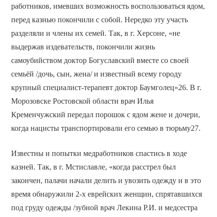
работников, имевших возможность воспользоваться ядом,
перед казнью покончили с собой. Нередко эту участь
разделяли и члены их семей. Так, в г. Херсоне, «не
выдержав издевательств, покончили жизнь
самоубийством доктор Богуславский вместе со своей
семьёй /дочь, сын, жена/ и известный всему городу
крупный специалист-терапевт доктор Баумголец»26. В г.
Морозовске Ростовской области врач Илья
Кременчужский передал порошок с ядом жене и дочери,
когда нацисты транспортировали его семью в тюрьму27.
Известны и попытки медработников спастись в ходе
казней. Так, в г. Мстиславле, «когда расстрел был
закончен, палачи начали делить и увозить одежду и в это
время обнаружили 2-х еврейских женщин, спрятавшихся
под груду одежды /зубной врач Лекина Р.И. и медсестра