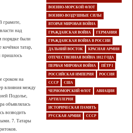
ВОЕННО-МОРСКОЙ ФЛОТ
ВОЕННО-ВОЗДУШНЫЕ СИЛЫ
В грамоте,
ВТОРАЯ МИРОВАЯ ВОЙНА
 власти над
ГРАЖДАНСКАЯ ВОЙНА
ГЕРМАНИЯ
м порядке были
ГРАЖДАНСКАЯ ВОЙНА В РОССИИ
е кочёвки татар,
ДАЛЬНИЙ ВОСТОК
КРАСНАЯ АРМИЯ
и пришлось
ОТЕЧЕСТВЕННАЯ ВОЙНА 1812 ГОДА
ПЕРВАЯ МИРОВАЯ ВОЙНА
ПЁТР I
РОССИЙСКАЯ ИМПЕРИЯ
РОССИЯ
е сроком на
СССР
США
фер влияния между
ЧЕРНОМОРСКИЙ ФЛОТ
АВИАЦИЯ
цией Подолье,
АРТИЛЛЕРИЯ
ра объявлялась
ИСТОРИЧЕСКАЯ ПАМЯТЬ
сь возводить
РУССКАЯ АРМИЯ
СССР
ными. 7. Татары
ритоков.