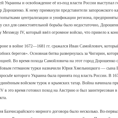
ей Украины и освобождение её из-под власти России выступал г
р Дорошенко. К нему примкнули представители запорожского каз
попытками централизации и унификации региона, предприняты
 сил для самостоятельной борьбы было недостаточно, Дорошенк
 Мехмеду IV, который ввёл огромное войско, что привело к кон
роне в войне 1672—1681 гг. сражался Иван Самойлович, которы
обоих берегов». Основная битва развернулась за Чигирин, котор
нцией. Во время похода Самойловича на этот город Дорошенко с
 Новым гетманом турки назначили Юрия Хмельницкого — сына 
росьбе которого Украина была принята под власть России. В 16
единённым войском турок и крымских татар. Война начинала пр
IV в это время готовил поход на Австрию и был заинтересован 
кта.
я Бахчисарайского мирного договора было несколько. Во-первы