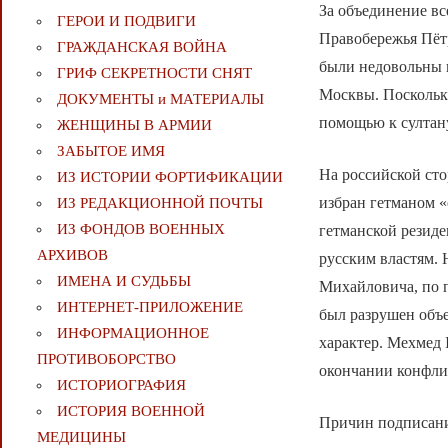
За объединение вс
ГЕРОИ И ПОДВИГИ
Правобережья Пёт
ГРАЖДАНСКАЯ ВОЙНА
были недовольны 
ГРИФ СЕКРЕТНОСТИ СНЯТ
Москвы. Поскольку
ДОКУМЕНТЫ и МАТЕРИАЛЫ
помощью к султану
ЖЕНЩИНЫ В АРМИИ
ЗАБЫТОЕ ИМЯ
На российской сто
ИЗ ИСТОРИИ ФОРТИФИКАЦИИ
избран гетманом «
ИЗ РЕДАКЦИОННОЙ ПОЧТЫ
ИЗ ФОНДОВ ВОЕННЫХ
гетманской резиде
АРХИВОВ
русским властям.
ИМЕНА И СУДЬБЫ
Михайловича, по п
ИНТЕРНЕТ-ПРИЛОЖЕНИЕ
был разрушен объ
ИНФОРМАЦИОННОЕ
характер. Мехмед 
ПРОТИВОБОРСТВО
окончании конфли
ИСТОРИОГРАФИЯ
ИСТОРИЯ ВОЕННОЙ
Причин подписани
МЕДИЦИНЫ