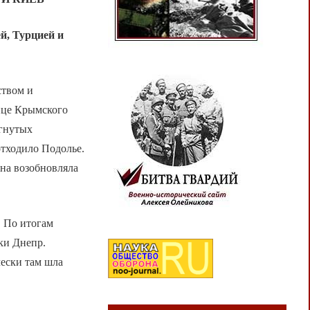
й, Турцией и
ством и
лице Крымского
игнутых
отходило Подолье.
на возобновляла
 По итогам
ки Днепр.
чески там шла