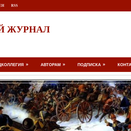
ЕН
RSS
Й ЖУРНАЛ
ДКОЛЛЕГИЯ
АВТОРАМ
ПОДПИСКА
КОНТ