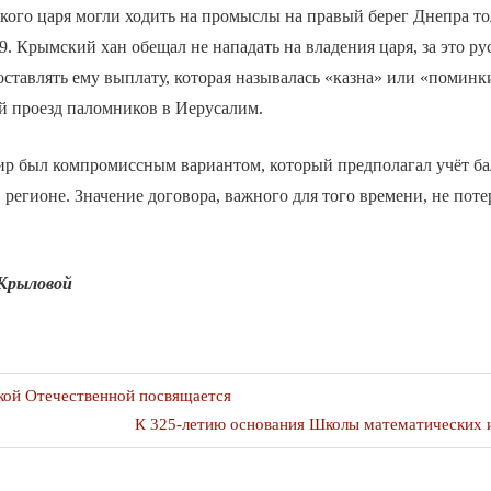
кого царя могли ходить на промыслы на правый берег Днепра т
. Крымский хан обещал не нападать на владения царя, за это ру
ставлять ему выплату, которая называлась «казна» или «поминки
й проезд паломников в Иерусалим.
ир был компромиссным вариантом, который предполагал учёт ба
 регионе. Значение договора, важного для того времени, не пот
 Крыловой
я
кой Отечественной посвящается
Следующая
К 325-летию основания Школы математических и
публикация