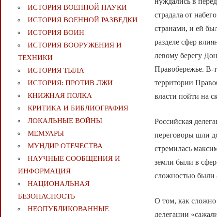
нуждались в перед
ИСТОРИЯ ВОЕННОЙ НАУКИ
страдала от набег
ИСТОРИЯ ВОЕННОЙ РАЗВЕДКИ
странами, и ей бы
ИСТОРИЯ ВОИН
разделе сфер влия
ИСТОРИЯ ВООРУЖЕНИЯ И
левому берегу Дон
ТЕХНИКИ
Правобережье. В-т
ИСТОРИЯ ТЫЛА
территории Право
ИСТОРИЯ: ПРОТИВ ЛЖИ
КНИЖНАЯ ПОЛКА
власти пойти на с
КРИТИКА И БИБЛИОГРАФИЯ
ЛОКАЛЬНЫЕ ВОЙНЫ
Российская делега
МЕМУАРЫ
переговоры шли до
МУНДИР ОТЕЧЕСТВА
стремилась максим
НАУЧНЫЕ СООБЩЕНИЯ И
земли были в сфер
ИНФОРМАЦИЯ
сложностью были 
НАЦИОНАЛЬНАЯ
БЕЗОПАСНОСТЬ
О том, как сложно
НЕОПУБЛИКОВАННЫЕ
делегации «сажали