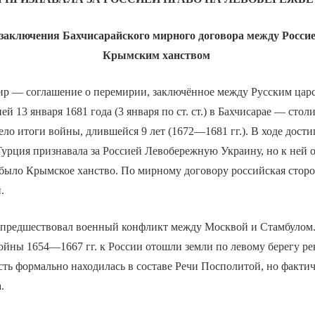
 заключения Бахчисарайского
мирного договора между Россие
Крымским ханством
ир — соглашение о перемирии, заключённое между Русским цар
й 13 января 1681 года (3 января по ст. ст.) в Бахчисарае — сто
ело итоги войны, длившейся 9 лет (1672—1681 гг.). В ходе дост
урция признавала за Россией Левобережную Украину, но к ней 
было Крымское ханство. По мирному договору российская сторо
.
предшествовал военный конфликт между Москвой и Стамбулом.
ойны 1654—1667 гг. к России отошли земли по левому берегу ре
ть формально находилась в составе Речи Посполитой, но факти
.