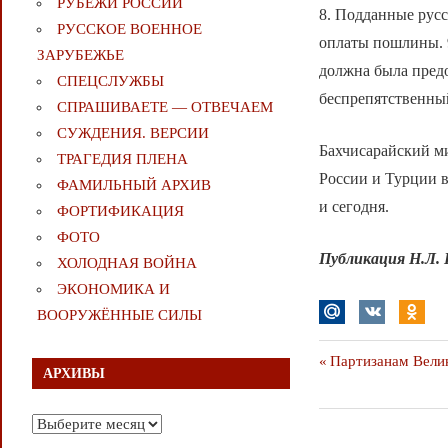
РУБЕЖИ РОССИИ
8. Подданные русс
РУССКОЕ ВОЕННОЕ
оплаты пошлины. 9
ЗАРУБЕЖЬЕ
должна была предо
СПЕЦСЛУЖБЫ
беспрепятственны
СПРАШИВАЕТЕ — ОТВЕЧАЕМ
СУЖДЕНИЯ. ВЕРСИИ
Бахчисарайский м
ТРАГЕДИЯ ПЛЕНА
России и Турции в
ФАМИЛЬНЫЙ АРХИВ
и сегодня.
ФОРТИФИКАЦИЯ
ФОТО
Публикация Н.Л.
ХОЛОДНАЯ ВОЙНА
ЭКОНОМИКА И
ВООРУЖЁННЫЕ СИЛЫ
Навигаци
Предыдущая
Партизанам Вели
АРХИВЫ
публикация
по
Архивы
записям