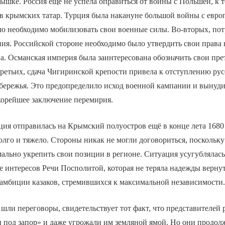
ышке. Россия ещё не успела оправиться от войны с Польшей, к 
ов крымских татар. Турция была накануне большой войны с евр
ло необходимо мобилизовать свои военные силы. Во-вторых, пот
ния. Российской стороне необходимо было утвердить свои права 
а. Османская империя была заинтересована обозначить свои пре
ретьих, сдача Чигиринской крепости привела к отступлению рус
бережья. Это предопределило исход военной кампании и вынуд
корейшее заключение перемирия.
ция отправилась на Крымский полуостров ещё в конце лета 1680 
лго и тяжело. Стороны никак не могли договориться, поскольку
ально укрепить свои позиции в регионе. Ситуация усугублялась 
е интересов Речи Посполитой, которая не теряла надежды верну
амбиции казаков, стремившихся к максимальной независимости
 шли переговоры, свидетельствует тот факт, что представителей
 под запор» и даже угрожали им земляной ямой. Но они продол