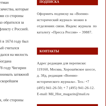
ПОДПИСКА
етман
ачества, которые
Оформить подписку на «Военно-
ми со стороны
исторический журнал» можно в
о обратился за
отделениях связи. Индекс журнала по
фликту с Россией.
каталогу «Пресса России» – 39887.
й в 1674 году был
ый считался
КОНТАКТЫ
дался на милость
Богдана
Адрес редакции для переписки:
78 году Чигирин
119160, Москва, Хорошёвское шоссе,
инимать затяжной
д. 38д, редакция «Военно-
в скорейшем
исторического журнала». Тел.: +7
(495) 941-26-50; + 7 (495) 941-26-12.
E-mail: Mil_Hist_magazin@mail.ru
х, обе стороны