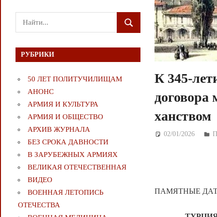
Поиск
ПОИСК
для:
РУБРИКИ
К 345-лет
50 ЛЕТ ПОЛИТУЧИЛИЩАМ
АНОНС
договора 
АРМИЯ И КУЛЬТУРА
ханством
АРМИЯ И ОБЩЕСТВО
АРХИВ ЖУРНАЛА
02/01/2026
Д
БЕЗ СРОКА ДАВНОСТИ
В ЗАРУБЕЖНЫХ АРМИЯХ
ВЕЛИКАЯ ОТЕЧЕСТВЕННАЯ
ВИДЕО
ПАМЯТНЫЕ ДА
ВОЕННАЯ ЛЕТОПИСЬ
ОТЕЧЕСТВА
ТУРЦИЯ