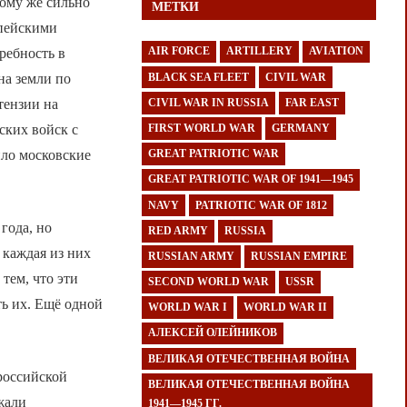
тому же сильно
МЕТКИ
опейскими
AIR FORCE
ARTILLERY
AVIATION
ребность в
BLACK SEA FLEET
CIVIL WAR
на земли по
тензии на
CIVIL WAR IN RUSSIA
FAR EAST
ских войск с
FIRST WORLD WAR
GERMANY
ило московские
GREAT PATRIOTIC WAR
GREAT PATRIOTIC WAR OF 1941—1945
NAVY
PATRIOTIC WAR OF 1812
года, но
RED ARMY
RUSSIA
 каждая из них
RUSSIAN ARMY
RUSSIAN EMPIRE
тем, что эти
SECOND WORLD WAR
USSR
ть их. Ещё одной
WORLD WAR I
WORLD WAR II
.
АЛЕКСЕЙ ОЛЕЙНИКОВ
ВЕЛИКАЯ ОТЕЧЕСТВЕННАЯ ВОЙНА
 российской
ВЕЛИКАЯ ОТЕЧЕСТВЕННАЯ ВОЙНА
жали
1941—1945 ГГ.