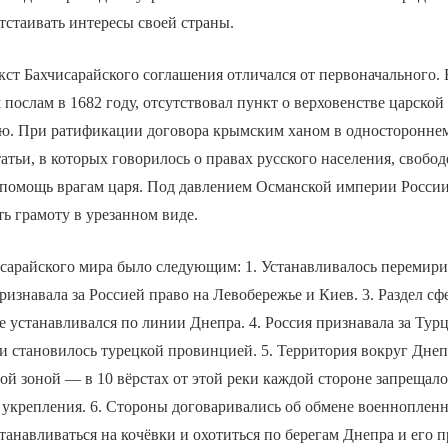
тстаивать интересы своей страны.
ст Бахчисарайского соглашения отличался от первоначального. 
послам в 1682 году, отсутствовал пункт о верховенстве царской
ю. При ратификации договора крымским ханом в односторонне
атьи, в которых говорилось о правах русского населения, свобод
ь помощь врагам царя. Под давлением Османской империи Росси
ть грамоту в урезанном виде.
сарайского мира было следующим: 1. Устанавливалось перемири
 признавала за Россией право на Левобережье и Киев. 3. Раздел с
е устанавливался по линии Днепра. 4. Россия признавала за Тур
и становилось турецкой провинцией. 5. Территория вокруг Днеп
й зоной — в 10 вёрстах от этой реки каждой стороне запрещало
 укрепления. 6. Стороны договаривались об обмене военноплен
танавливаться на кочёвки и охотиться по берегам Днепра и его п