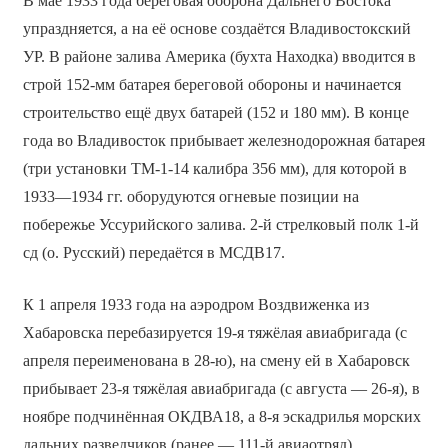
В мае 1933 года береговая оборона Дальнего Востока
упраздняется, а на её основе создаётся Владивостокский
УР. В районе залива Америка (бухта Находка) вводится в
строй 152-мм батарея береговой обороны и начинается
строительство ещё двух батарей (152 и 180 мм). В конце
года во Владивосток прибывает железнодорожная батарея
(три установки ТМ-1-14 калибра 356 мм), для которой в
1933—1934 гг. оборудуются огневые позиции на
побережье Уссурийского залива. 2-й стрелковый полк 1-й
сд (о. Русский) передаётся в МСДВ17.
К 1 апреля 1933 года на аэродром Воздвиженка из
Хабаровска перебазируется 19-я тяжёлая авиабригада (с
апреля переименована в 28-ю), на смену ей в Хабаровск
прибывает 23-я тяжёлая авиабригада (с августа — 26-я), в
ноябре подчинённая ОКДВА18, а 8-я эскадрилья морских
дальних разведчиков (ранее — 111-й авиаотряд)