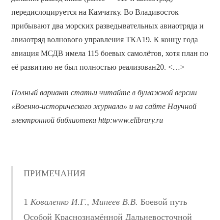
передислоцируется на Камчатку. Во Владивосток
прибывают два морских разведывательных авиаотряда и
авиаотряд волнового управления ТКА19. К концу года
авиация МСДВ имела 115 боевых самолётов, хотя план по
её развитию не был полностью реализован20. <…>
Полный вариант статьи читайте в бумажной версии
«Военно-исторического журнала» и на сайте Научной
электронной библиотеки
http
:
www
.
elibrary
.
ru
ПРИМЕЧАНИЯ
1
Коваленко И.Г., Минеев В.В.
Боевой путь
Особой Краснознамённой Дальневосточной