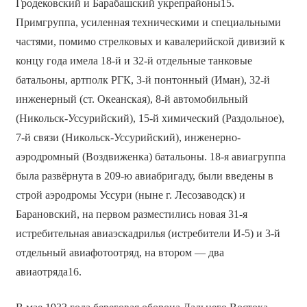
Гродековский и Барабашский укрепрайоны15.
Примгруппа, усиленная техническими и специальными
частями, помимо стрелковых и кавалерийской дивизий к
концу года имела 18-й и 32-й отдельные танковые
батальоны, артполк РГК, 3-й понтонный (Иман), 32-й
инженерный (ст. Океанская), 8-й автомобильный
(Никольск-Уссурийский), 15-й химический (Раздольное),
7-й связи (Никольск-Уссурийский), инженерно-
аэродромный (Воздвиженка) батальоны. 18-я авиагруппа
была развёрнута в 209-ю авиабригаду, были введены в
строй аэродромы Уссури (ныне г. Лесозаводск) и
Барановский, на первом разместились новая 31-я
истребительная авиаэскадрилья (истребители И-5) и 3-й
отдельный авиафотоотряд, на втором — два
авиаотряда16.