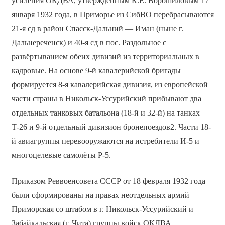
усиления ОКДВА, утверждённым К.Е. Ворошиловым 17
января 1932 года, в Приморье из СибВО перебрасываются
21-я сд в район Спасск-Дальний — Иман (ныне г.
Дальнереченск) и 40-я сд в пос. Раздольное с
развёртыванием обеих дивизий из территориальных в
кадровые. На основе 9-й кавалерийской бригады
формируется 8-я кавалерийская дивизия, из европейской
части страны в Никольск-Уссурийский прибывают два
отдельных танковых батальона (18-й и 32-й) на танках
Т-26 и 9-й отдельный дивизион бронепоездов2. Части 18-
й авиагруппы перевооружаются на истребители И-5 и
многоцелевые самолёты Р-5.
Приказом Реввоенсовета СССР от 18 февраля 1932 года
были сформированы на правах неотдельных армий
Приморская со штабом в г. Никольск-Уссурийский и
Забайкальская (г. Чита) группы войск ОКДВА.