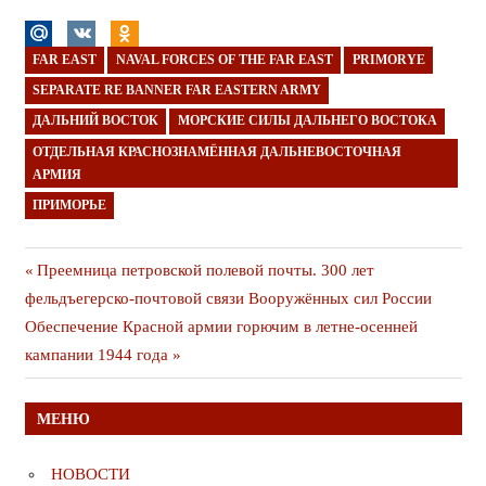
FAR EAST
NAVAL FORCES OF THE FAR EAST
PRIMORYE
SEPARATE RE BANNER FAR EASTERN ARMY
ДАЛЬНИЙ ВОСТОК
МОРСКИЕ СИЛЫ ДАЛЬНЕГО ВОСТОКА
ОТДЕЛЬНАЯ КРАСНОЗНАМЁННАЯ ДАЛЬНЕВОСТОЧНАЯ
АРМИЯ
ПРИМОРЬЕ
Навигация
Предыдущая
Преемница петровской полевой почты. 300 лет
публикация
фельдъегерско-почтовой связи Вооружённых сил России
по
Следующая
Обеспечение Красной армии горючим в летне-осенней
записям
публикация
кампании 1944 года
МЕНЮ
НОВОСТИ