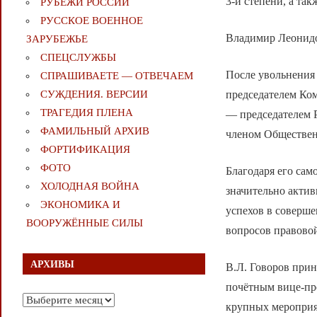
3-й степени, а та
РУБЕЖИ РОССИИ
РУССКОЕ ВОЕННОЕ
Владимир Леонидо
ЗАРУБЕЖЬЕ
СПЕЦСЛУЖБЫ
После увольнения
СПРАШИВАЕТЕ — ОТВЕЧАЕМ
председателем Ком
СУЖДЕНИЯ. ВЕРСИИ
ТРАГЕДИЯ ПЛЕНА
— председателем Р
ФАМИЛЬНЫЙ АРХИВ
членом Обществен
ФОРТИФИКАЦИЯ
ФОТО
Благодаря его сам
ХОЛОДНАЯ ВОЙНА
значительно актив
ЭКОНОМИКА И
успехов в соверш
ВООРУЖЁННЫЕ СИЛЫ
вопросов правово
АРХИВЫ
В.Л. Говоров прин
почётным вице-пр
Архивы
крупных мероприя