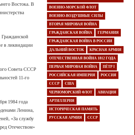
него Востока. В
ВОЕННО-МОРСКОЙ ФЛОТ
инистерства
ВОЕННО-ВОЗДУШНЫЕ СИЛЫ
ВТОРАЯ МИРОВАЯ ВОЙНА
ГРАЖДАНСКАЯ ВОЙНА
ГЕРМАНИЯ
м Гражданской
ГРАЖДАНСКАЯ ВОЙНА В РОССИИ
ие в ликвидации
ДАЛЬНИЙ ВОСТОК
КРАСНАЯ АРМИЯ
ОТЕЧЕСТВЕННАЯ ВОЙНА 1812 ГОДА
ПЕРВАЯ МИРОВАЯ ВОЙНА
ПЁТР I
ного Совета СССР
РОССИЙСКАЯ ИМПЕРИЯ
РОССИЯ
ьностей 11-го
СССР
США
ЧЕРНОМОРСКИЙ ФЛОТ
АВИАЦИЯ
АРТИЛЛЕРИЯ
бря 1984 года
ИСТОРИЧЕСКАЯ ПАМЯТЬ
рденами Ленина,
РУССКАЯ АРМИЯ
СССР
ней, «За службу
еред Отечеством»