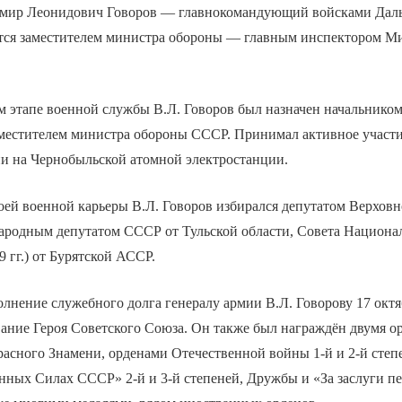
имир Леонидович Говоров — главнокомандующий войсками Даль
ится заместителем министра обороны — главным инспектором М
м этапе военной службы В.Л. Говоров был назначен начальнико
местителем министра обороны СССР. Принимал активное участ
ии на Чернобыльской атомной электростанции.
оей военной карьеры В.Л. Говоров избирался депутатом Верхов
народным депутатом СССР от Тульской области, Совета Национал
 гг.) от Бурятской АССР.
олнение служебного долга генералу армии В.Л. Говорову 17 октя
ание Героя Советского Союза. Он также был награждён двумя о
асного Знамени, орденами Отечественной войны 1-й и 2-й степе
нных Силах СССР» 2-й и 3-й степеней, Дружбы и «За заслуги п