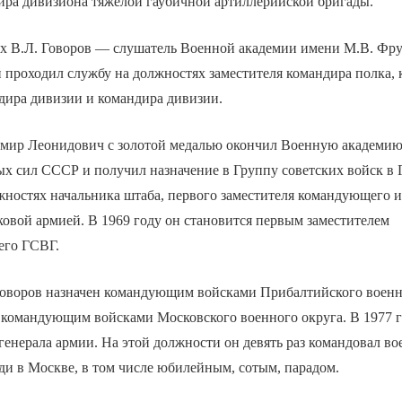
ира дивизиона тяжёлой гаубичной артиллерийской бригады.
х В.Л. Говоров — слушатель Военной академии имени М.В. Фру
 проходил службу на должностях заместителя командира полка, 
дира дивизии и командира дивизии.
имир Леонидович с золотой медалью окончил Военную академию
х сил СССР и получил назначение в Группу советских войск в 
жностях начальника штаба, первого заместителя командующего 
ковой армией. В 1969 году он становится первым заместителем
его ГСВГ.
Говоров назначен командующим войсками Прибалтийского военно
 командующим войсками Московского военного округа. В 1977 г
генерала армии. На этой должности он девять раз командовал 
и в Москве, в том числе юбилейным, сотым, парадом.