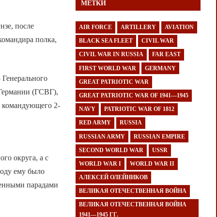
МЕТКИ
нзе, после
AIR FORCE
ARTILLERY
AVIATION
командира полка,
BLACK SEA FLEET
CIVIL WAR
CIVIL WAR IN RUSSIA
FAR EAST
FIRST WORLD WAR
GERMANY
 Генерального
GREAT PATRIOTIC WAR
Германии (ГСВГ),
GREAT PATRIOTIC WAR OF 1941—1945
и командующего 2-
NAVY
PATRIOTIC WAR OF 1812
RED ARMY
RUSSIA
RUSSIAN ARMY
RUSSIAN EMPIRE
SECOND WORLD WAR
USSR
го округа, а с
WORLD WAR I
WORLD WAR II
оду ему было
АЛЕКСЕЙ ОЛЕЙНИКОВ
военными парадами
ВЕЛИКАЯ ОТЕЧЕСТВЕННАЯ ВОЙНА
ВЕЛИКАЯ ОТЕЧЕСТВЕННАЯ ВОЙНА
1941—1945 ГГ.