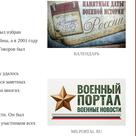
ыл избран
ны, а в 2001 году
Говоров был
КАЛЕНДАРЬ
у удалось
ься заметных
ии многих
сти. Он был
 участником всех
MILPORTAL.RU