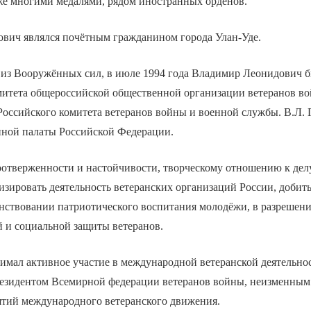
кже многими медалями, рядом иностранных орденов.
вич являлся почётным гражданином города Улан-Уде.
 из Вооружённых сил, в июле 1994 года Владимир Леонидович б
итета общероссийской общественной организации ветеранов вой
оссийского комитета ветеранов войны и военной службы. В.Л. 
ной палаты Российской Федерации.
оотверженности и настойчивости, творческому отношению к дел
изировать деятельность ветеранских организаций России, добит
енствовании патриотического воспитания молодёжи, в разрешен
й и социальной защиты ветеранов.
имал активное участие в международной ветеранской деятельно
езидентом Всемирной федерации ветеранов войны, неизменным
тий международного ветеранского движения.