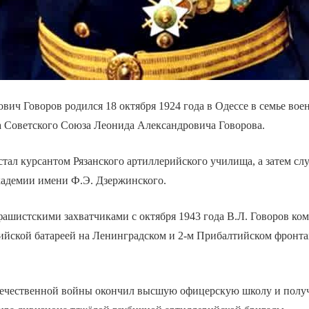
ич Говоров родился 18 октября 1924 года в Одессе в семье во
 Советского Союза Леонида Александровича Говорова.
стал курсантом Рязанского артиллерийского училища, а затем с
кадемии имени Ф.Э. Дзержинского.
фашистскими захватчиками с октября 1943 года В.Л. Говоров ко
рийской батареей на Ленинградском и 2-м Прибалтийском фронт
ечественной войны окончил высшую офицерскую школу и получ