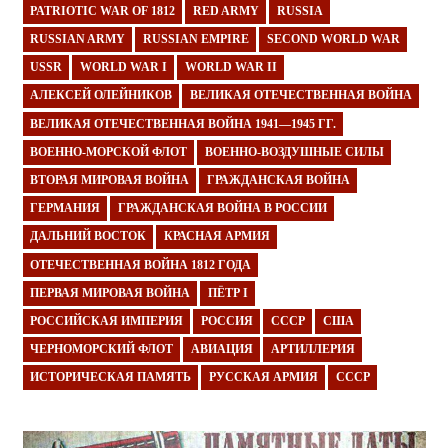
PATRIOTIC WAR OF 1812
RED ARMY
RUSSIA
RUSSIAN ARMY
RUSSIAN EMPIRE
SECOND WORLD WAR
USSR
WORLD WAR I
WORLD WAR II
АЛЕКСЕЙ ОЛЕЙНИКОВ
ВЕЛИКАЯ ОТЕЧЕСТВЕННАЯ ВОЙНА
ВЕЛИКАЯ ОТЕЧЕСТВЕННАЯ ВОЙНА 1941—1945 ГГ.
ВОЕННО-МОРСКОЙ ФЛОТ
ВОЕННО-ВОЗДУШНЫЕ СИЛЫ
ВТОРАЯ МИРОВАЯ ВОЙНА
ГРАЖДАНСКАЯ ВОЙНА
ГЕРМАНИЯ
ГРАЖДАНСКАЯ ВОЙНА В РОССИИ
ДАЛЬНИЙ ВОСТОК
КРАСНАЯ АРМИЯ
ОТЕЧЕСТВЕННАЯ ВОЙНА 1812 ГОДА
ПЕРВАЯ МИРОВАЯ ВОЙНА
ПЁТР I
РОССИЙСКАЯ ИМПЕРИЯ
РОССИЯ
СССР
США
ЧЕРНОМОРСКИЙ ФЛОТ
АВИАЦИЯ
АРТИЛЛЕРИЯ
ИСТОРИЧЕСКАЯ ПАМЯТЬ
РУССКАЯ АРМИЯ
СССР