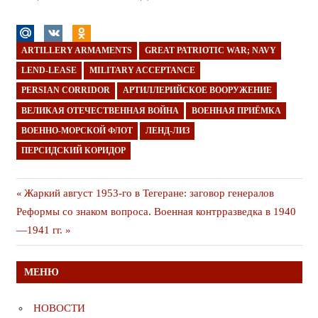
ARTILLERY ARMAMENTS
GREAT PATRIOTIC WAR; NAVY
LEND-LEASE
MILITARY ACCEPTANCE
PERSIAN CORRIDOR
АРТИЛЛЕРИЙСКОЕ ВООРУЖЕНИЕ
ВЕЛИКАЯ ОТЕЧЕСТВЕННАЯ ВОЙНА
ВОЕННАЯ ПРИЁМКА
ВОЕННО-МОРСКОЙ ФЛОТ
ЛЕНД-ЛИЗ
ПЕРСИДСКИЙ КОРИДОР
Навигация
Предыдущая
Жаркий август 1953-го в Тегеране: заговор генералов
Следующая
публикация
Реформы со знаком вопроса. Военная контрразведка в 1940
по
публикация
—1941 гг.
записям
МЕНЮ
НОВОСТИ