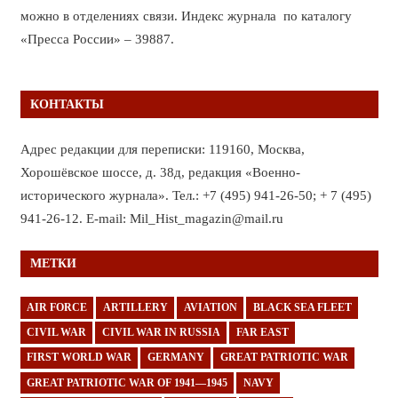
можно в отделениях связи. Индекс журнала по каталогу
«Пресса России» – 39887.
КОНТАКТЫ
Адрес редакции для переписки: 119160, Москва,
Хорошёвское шоссе, д. 38д, редакция «Военно-
исторического журнала». Тел.: +7 (495) 941-26-50; + 7 (495)
941-26-12. E-mail: Mil_Hist_magazin@mail.ru
МЕТКИ
AIR FORCE
ARTILLERY
AVIATION
BLACK SEA FLEET
CIVIL WAR
CIVIL WAR IN RUSSIA
FAR EAST
FIRST WORLD WAR
GERMANY
GREAT PATRIOTIC WAR
GREAT PATRIOTIC WAR OF 1941—1945
NAVY