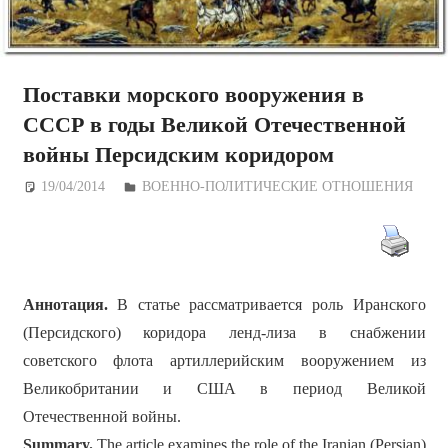
Поставки морского вооружения в
СССР в годы Великой Отечественной
войны Персидским коридором
19/04/2014
Дежурный по Редакции
ВОЕННО-ПОЛИТИЧЕСКИE ОТНОШЕНИЯ
Аннотация.
В статье рассматривается роль Иранского
(Персидского) коридора ленд-лиза в снабжении
советского флота артиллерийским вооружением из
Великобритании и США в период Великой
Отечественной войны.
Summary.
The article examines the role of the Iranian (Persian)