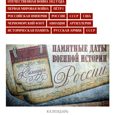
ОТЕЧЕСТВЕННАЯ ВОЙНА 1812 ГОДА
ПЕРВАЯ МИРОВАЯ ВОЙНА
ПЁТР I
РОССИЙСКАЯ ИМПЕРИЯ
РОССИЯ
СССР
США
ЧЕРНОМОРСКИЙ ФЛОТ
АВИАЦИЯ
АРТИЛЛЕРИЯ
ИСТОРИЧЕСКАЯ ПАМЯТЬ
РУССКАЯ АРМИЯ
СССР
КАЛЕНДАРЬ