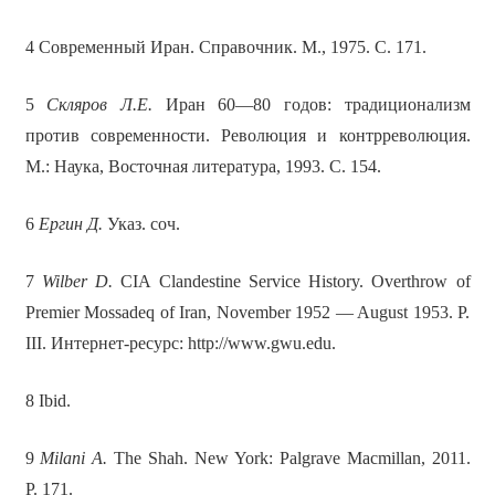
4 Современный Иран. Справочник. М., 1975. С. 171.
5
Скляров Л.Е.
Иран 60—80 годов: традиционализм
против современности. Революция и контрреволюция.
М.: Наука, Восточная литература, 1993. С. 154.
6
Ергин
Д
.
Указ. соч.
7
Wilber D.
CIA Clandestine Service History. Overthrow of
Premier Mossadeq of Iran, November 1952 — August 1953. P.
III. Интернет-ресурс: http://www.gwu.edu.
8 Ibid.
9
Milani A.
The Shah. New York: Palgrave Macmillan, 2011.
P. 171.