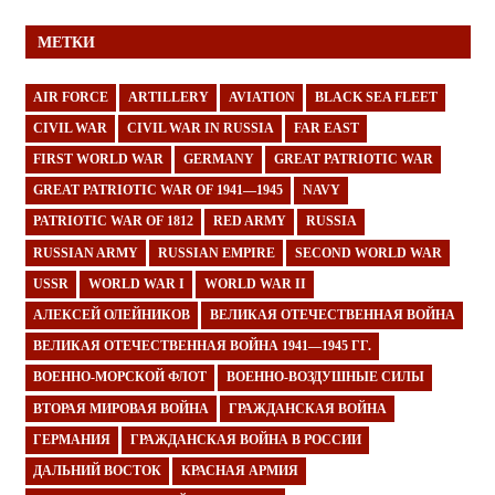
МЕТКИ
AIR FORCE
ARTILLERY
AVIATION
BLACK SEA FLEET
CIVIL WAR
CIVIL WAR IN RUSSIA
FAR EAST
FIRST WORLD WAR
GERMANY
GREAT PATRIOTIC WAR
GREAT PATRIOTIC WAR OF 1941—1945
NAVY
PATRIOTIC WAR OF 1812
RED ARMY
RUSSIA
RUSSIAN ARMY
RUSSIAN EMPIRE
SECOND WORLD WAR
USSR
WORLD WAR I
WORLD WAR II
АЛЕКСЕЙ ОЛЕЙНИКОВ
ВЕЛИКАЯ ОТЕЧЕСТВЕННАЯ ВОЙНА
ВЕЛИКАЯ ОТЕЧЕСТВЕННАЯ ВОЙНА 1941—1945 ГГ.
ВОЕННО-МОРСКОЙ ФЛОТ
ВОЕННО-ВОЗДУШНЫЕ СИЛЫ
ВТОРАЯ МИРОВАЯ ВОЙНА
ГРАЖДАНСКАЯ ВОЙНА
ГЕРМАНИЯ
ГРАЖДАНСКАЯ ВОЙНА В РОССИИ
ДАЛЬНИЙ ВОСТОК
КРАСНАЯ АРМИЯ