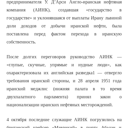
предпринимателя У. Д’Арси Англо-иранская нефтяная
компания (АИНК), создавшая «государство в
государстве» и уклонявшаяся от выплаты Ирану львиной
доли доходов от добычи иранской нефти, была
поставлена перед фактом перехода в иранскую
собственность.
После долгих переговоров руководство АИНК —
«глупые, скучные, упрямые и нудные люди», как
охарактеризовала их английская разведка1 — отвергло
требования иранской стороны, и 28 апреля 1951 года
иранский меджлис (нижняя палата в то время
двухпалатного парламента) принял закон о
национализации иранских нефтяных месторождений.
4 октября последние служащие АИНК погрузились на
британский крейсер «Маврикий» в порту Абадан и