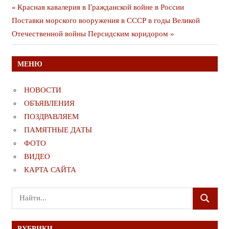
Навигация
Предыдущая
Красная кавалерия в Гражданской войне в России
Следующая
публикация
Поставки морского вооружения в СССР в годы Великой
по
публикация
Отечественной войны Персидским коридором
записям
МЕНЮ
НОВОСТИ
ОБЪЯВЛЕНИЯ
ПОЗДРАВЛЯЕМ
ПАМЯТНЫЕ ДАТЫ
ФОТО
ВИДЕО
КАРТА САЙТА
Поиск
ПОИСК
для:
РУБРИКИ