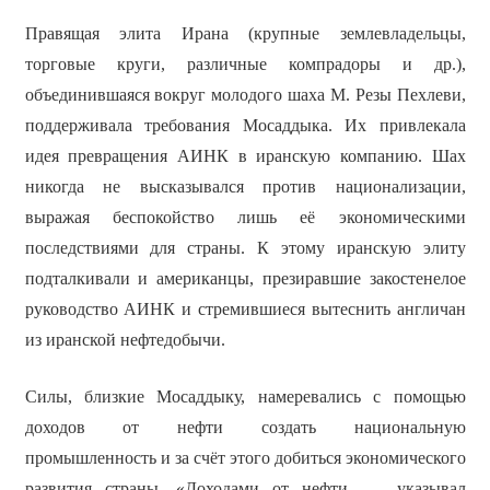
Правящая элита Ирана (крупные землевладельцы,
торговые круги, различные компрадоры и др.),
объединившаяся вокруг молодого шаха М. Резы Пехлеви,
поддерживала требования Мосаддыка. Их привлекала
идея превращения АИНК в иранскую компанию. Шах
никогда не высказывался против национализации,
выражая беспокойство лишь её экономическими
последствиями для страны. К этому иранскую элиту
подталкивали и американцы, презиравшие закостенелое
руководство АИНК и стремившиеся вытеснить англичан
из иранской нефтедобычи.
Силы, близкие Мосаддыку, намеревались с помощью
доходов от нефти создать национальную
промышленность и за счёт этого добиться экономического
развития страны. «Доходами от нефти, — указывал