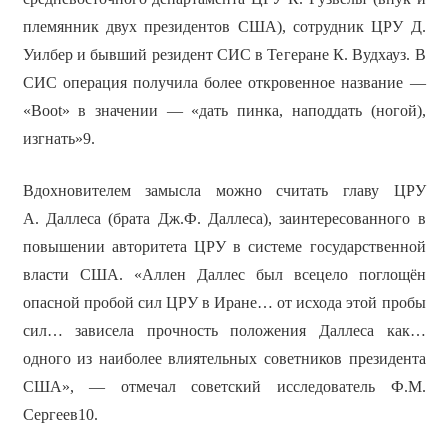
племянник двух президентов США), сотрудник ЦРУ Д.
Уилбер и бывший резидент СИС в Тегеране К. Вудхауз. В
СИС операция получила более откровенное название —
«Boot» в значении — «дать пинка, наподдать (ногой),
изгнать»9.
Вдохновителем замысла можно считать главу ЦРУ
А. Даллеса (брата Дж.Ф. Даллеса), заинтересованного в
повышении авторитета ЦРУ в системе государственной
власти США. «Аллен Даллес был всецело поглощён
опасной пробой сил ЦРУ в Иране… от исхода этой пробы
сил… зависела прочность положения Даллеса как…
одного из наиболее влиятельных советников президента
США», — отмечал советский исследователь Ф.М.
Сергеев10.