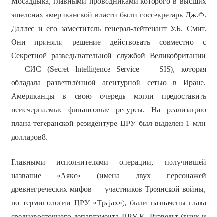
Мосаддыка, главными проводниками которого в высших
эшелонах американской власти были госсекретарь Дж.Ф.
Даллес и его заместитель генерал-лейтенант У.Б. Смит.
Они приняли решение действовать совместно с
Секретной разведывательной службой Великобритании
— СИС (Secret Intelligence Service — SIS), которая
обладала разветвлённой агентурной сетью в Иране.
Американцы в свою очередь могли предоставить
неисчерпаемые финансовые ресурсы. На реализацию
плана тегеранской резидентуре ЦРУ был выделен 1 млн
долларов8.
Главными исполнителями операции, получившей
название «Аякс» (имена двух персонажей
древнегреческих мифов — участников Троянской войны,
по терминологии ЦРУ «Tpajax»), были назначены глава
средневосточного департамента ЦРУ К. Рузвельт (внук и