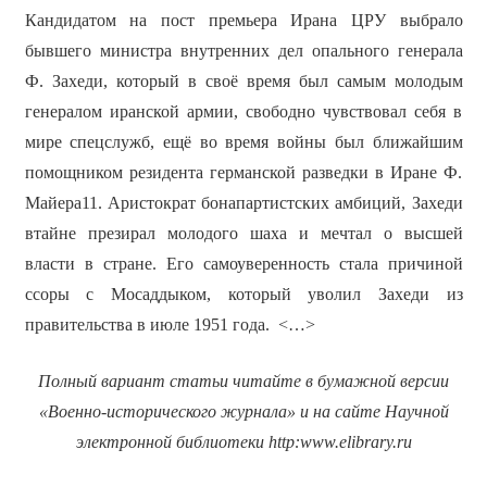
Кандидатом на пост премьера Ирана ЦРУ выбрало
бывшего министра внутренних дел опального генерала
Ф. Захеди, который в своё время был самым молодым
генералом иранской армии, свободно чувствовал себя в
мире спецслужб, ещё во время войны был ближайшим
помощником резидента германской разведки в Иране Ф.
Майера11. Аристократ бонапартистских амбиций, Захеди
втайне презирал молодого шаха и мечтал о высшей
власти в стране. Его самоуверенность стала причиной
ссоры с Мосаддыком, который уволил Захеди из
правительства в июле 1951 года. <…>
Полный вариант статьи читайте в бумажной версии
«Военно-исторического журнала» и на сайте Научной
электронной библиотеки
http
:
www
.
elibrary
.
ru