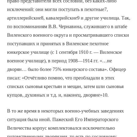
право представители всех сословий, без каких-либо
исключений: они могли поступать в пехотные7,
артиллерийские8, кавалерийские9 и другие училища. Так,
по воспоминаниям В.В. Чернавина, служившего в штабе
Виленского военного округа и просматривавшего списки
поступавших и принятых в Виленское пехотное
юнкерское училище (с 1 сентября 1910 г. — Виленское
военное училище), в период 1908—1914 гг. «…не
дворян… было более 75% юнкерского состава». Офицер
писал: «Отчётливо помню, что преобладали в этих
списках сыновья крестьян и мещан, затем шли сыновья
купцов, духовных и т.д. и, наконец, дворяне»10.
В то же время в некоторых военно-учебных заведениях
ситуация была иной. Пажеский Его Императорского
Величества корпус комплектовался исключительно
потомственными дворянами, то есть по сословному