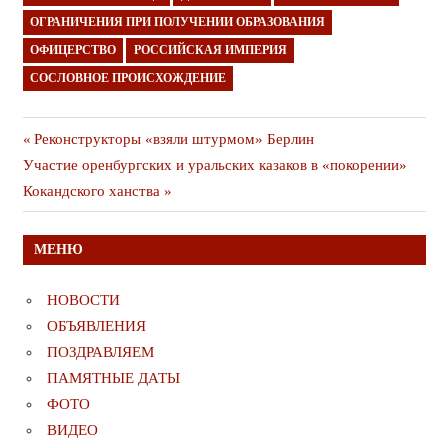
ОГРАНИЧЕНИЯ ПРИ ПОЛУЧЕНИИ ОБРАЗОВАНИЯ
ОФИЦЕРСТВО
РОССИЙСКАЯ ИМПЕРИЯ
СОСЛОВНОЕ ПРОИСХОЖДЕНИЕ
Навигация
Предыдущая
Реконструкторы «взяли штурмом» Берлин
Следующая
публикация
Участие оренбургских и уральских казаков в «покорении»
по
публикация
Кокандского ханства
записям
МЕНЮ
НОВОСТИ
ОБЪЯВЛЕНИЯ
ПОЗДРАВЛЯЕМ
ПАМЯТНЫЕ ДАТЫ
ФОТО
ВИДЕО