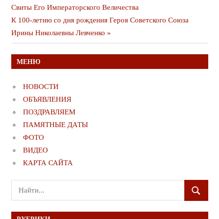
публикация
Свиты Его Императорского Величества
по
Следующая
К 100-летию со дня рождения Героя Советского Союза
записям
публикация
Ирины Николаевны Левченко
МЕНЮ
НОВОСТИ
ОБЪЯВЛЕНИЯ
ПОЗДРАВЛЯЕМ
ПАМЯТНЫЕ ДАТЫ
ФОТО
ВИДЕО
КАРТА САЙТА
Поиск
ПОИСК
для: