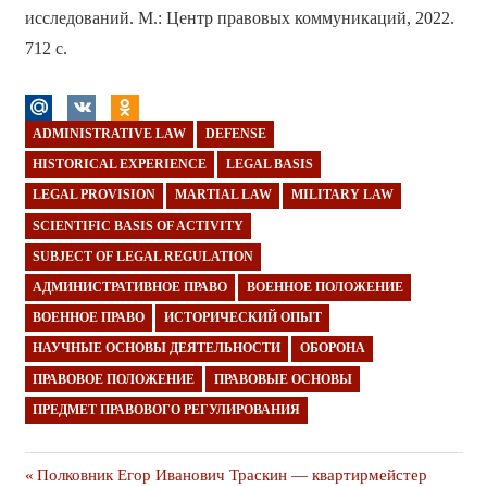
исследований. М.: Центр правовых коммуникаций, 2022.
712 с.
ADMINISTRATIVE LAW
DEFENSE
HISTORICAL EXPERIENCE
LEGAL BASIS
LEGAL PROVISION
MARTIAL LAW
MILITARY LAW
SCIENTIFIC BASIS OF ACTIVITY
SUBJECT OF LEGAL REGULATION
АДМИНИСТРАТИВНОЕ ПРАВО
ВОЕННОЕ ПОЛОЖЕНИЕ
ВОЕННОЕ ПРАВО
ИСТОРИЧЕСКИЙ ОПЫТ
НАУЧНЫЕ ОСНОВЫ ДЕЯТЕЛЬНОСТИ
ОБОРОНА
ПРАВОВОЕ ПОЛОЖЕНИЕ
ПРАВОВЫЕ ОСНОВЫ
ПРЕДМЕТ ПРАВОВОГО РЕГУЛИРОВАНИЯ
Навигация
Предыдущая
Полковник Егор Иванович Траскин — квартирмейстер