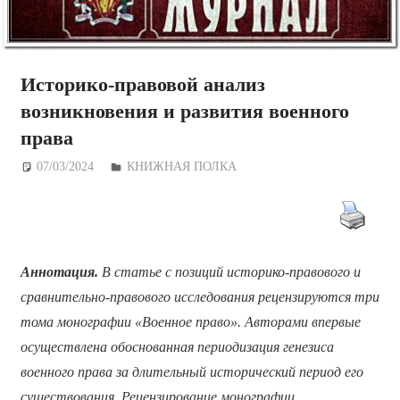
Историко-правовой анализ
возникновения и развития военного
права
07/03/2024
Дежурный по Редакции
КНИЖНАЯ ПОЛКА
Аннотация.
В статье с позиций историко-правового и
сравнительно-правового исследования рецензируются три
тома монографии «Военное право». Авторами впервые
осуществлена обоснованная периодизация генезиса
военного права за длительный исторический период его
существования. Рецензирование монографии