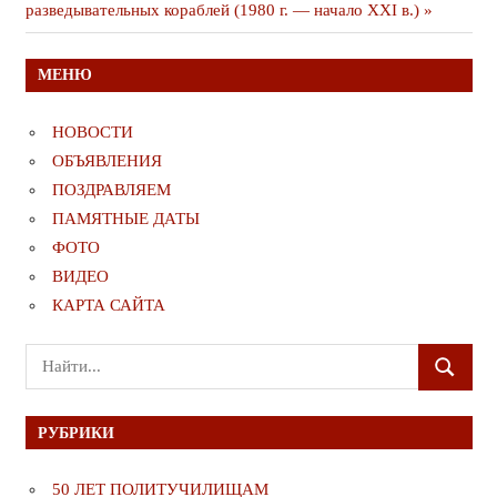
записям
публикация
разведывательных кораблей (1980 г. — начало XXI в.)
МЕНЮ
НОВОСТИ
ОБЪЯВЛЕНИЯ
ПОЗДРАВЛЯЕМ
ПАМЯТНЫЕ ДАТЫ
ФОТО
ВИДЕО
КАРТА САЙТА
Поиск
ПОИСК
для:
РУБРИКИ
50 ЛЕТ ПОЛИТУЧИЛИЩАМ