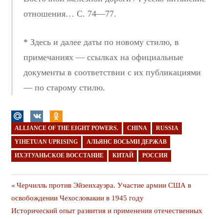
отношения… С. 74—77.
* Здесь и далее даты по новому стилю, в
примечаниях — ссылках на официальные
документы в соответствии с их публикациями
— по старому стилю.
ALLIANCE OF THE EIGHT POWERS.
CHINA
RUSSIA
YIHETUAN UPRISING
АЛЬЯНС ВОСЬМИ ДЕРЖАВ
ИХЭТУАНЬСКОЕ ВОССТАНИЕ
КИТАЙ
РОССИЯ
Навигация
Предыдущая
Черчилль против Эйзенхауэра. Участие армии США в
публикация
освобождении Чехословакии в 1945 году
по
Следующая
Исторический опыт развития и применения отечественных