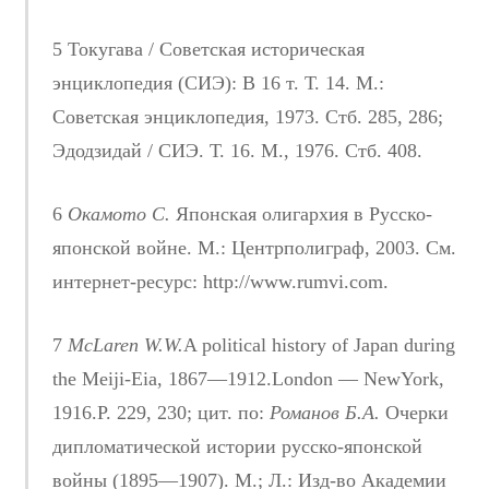
5 Токугава / Советская историческая
энциклопедия (СИЭ): В 16 т. Т. 14. М.:
Советская энциклопедия, 1973. Стб. 285, 286;
Эдодзидай / СИЭ. Т. 16. М., 1976. Стб. 408.
6
Окамото С.
Японская олигархия в Русско-
японской войне. М.: Центрполиграф, 2003. См.
интернет-ресурс: http://www.rumvi.com.
7
McLaren W.W.
A political history of Japan during
the Meiji-Eia, 1867—1912.London — NewYork,
1916.P. 229, 230; цит. по:
Романов Б.А.
Очерки
дипломатической истории русско-японской
войны (1895—1907). М.; Л.: Изд-во Академии