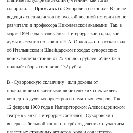
платные популярные лекции («чтения», как тогда
говорили. —
Прим. авт.
) о Суворове и его эпохе. В числе
ведущих специалистов по русской военной истории их не
раз читали и профессора Николаевской академии. Так, в
марте 1899 года в зале Санкт-Петербургской городской
думы выступил полковник Н.А. Орлов — он рассказывал
об Итальянском и Швейцарском походах суворовских
войск. Билеты стоили от 25 коп.до 5 рублей. Успех был
полный: сборы составили 132 рубля.
В «Суворовскую складчину» шли доходы от
проводившихся военными любительских спектаклей,
концертов духовых оркестров и памятных вечеров. Так,
12 февраля 1900 года в Императорском Александринском
театре в Санкт-Петербурге состоялся «Суворовский
вечер» — большой концерт в трёх отделениях с участием
известных столичных артистов, хора и солдатского