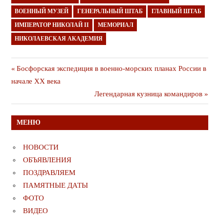
ВОЕННЫЙ МУЗЕЙ
ГЕНЕРАЛЬНЫЙ ШТАБ
ГЛАВНЫЙ ШТАБ
ИМПЕРАТОР НИКОЛАЙ II
МЕМОРИАЛ
НИКОЛАЕВСКАЯ АКАДЕМИЯ
Навигация
Предыдущая
Босфорская экспедиция в военно-морских планах России в
публикация
начале ХХ века
по
Следующая
Легендарная кузница командиров
записям
публикация
МЕНЮ
НОВОСТИ
ОБЪЯВЛЕНИЯ
ПОЗДРАВЛЯЕМ
ПАМЯТНЫЕ ДАТЫ
ФОТО
ВИДЕО