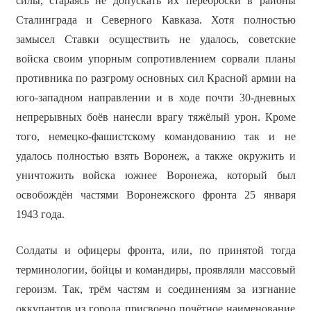
силы, стараясь не допускать их переброски в районы
Сталинграда и Северного Кавказа. Хотя полностью
замысел Ставки осуществить не удалось, советские
войска своим упорным сопротивлением сорвали планы
противника по разгрому основных сил Красной армии на
юго-западном направлении и в ходе почти 30-дневных
непрерывных боёв нанесли врагу тяжёлый урон. Кроме
того, немецко-фашистскому командованию так и не
удалось полностью взять Воронеж, а также окружить и
уничтожить войска южнее Воронежа, который был
освобождён частями Воронежского фронта 25 января
1943 года.
Солдаты и офицеры фронта, или, по принятой тогда
терминологии, бойцы и командиры, проявляли массовый
героизм. Так, трём частям и соединениям за изгнание
оккупантов из города присвоено почётное наименование