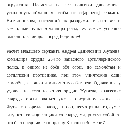
окружения. Несмотря на все попытки диверсантов
ускользнуть обманным путём от ст[аршего] сержанта
Витчинникова, последний их разоружил и доставил в
командный пункт командира роты, тем самым успешно
выполнил свой долг перед Родиной»6.
Расчёт младшего сержанта Андрея Даниловича Жутяева,
командира орудия 254-го запасного артиллерийского
полка, в одном из боёв вёл огонь по самолётам и
артиллерии противника, при этом уничтожив один
самолёт, два танка и миномётную батарею. Однако врагу
удалось вывести из строя орудие Жутяева, вражеские
снаряды стали рваться уже в орудийном окопе, на
Жутяеве загорелась одежда, но он, несмотря на это, сумел
затушить горящие ящики со снарядами, рискуя собой, за
что был представлен к ордену Красного Знамени7.