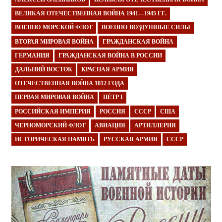
ВЕЛИКАЯ ОТЕЧЕСТВЕННАЯ ВОЙНА 1941—1945 ГГ.
ВОЕННО-МОРСКОЙ ФЛОТ
ВОЕННО-ВОЗДУШНЫЕ СИЛЫ
ВТОРАЯ МИРОВАЯ ВОЙНА
ГРАЖДАНСКАЯ ВОЙНА
ГЕРМАНИЯ
ГРАЖДАНСКАЯ ВОЙНА В РОССИИ
ДАЛЬНИЙ ВОСТОК
КРАСНАЯ АРМИЯ
ОТЕЧЕСТВЕННАЯ ВОЙНА 1812 ГОДА
ПЕРВАЯ МИРОВАЯ ВОЙНА
ПЁТР I
РОССИЙСКАЯ ИМПЕРИЯ
РОССИЯ
СССР
США
ЧЕРНОМОРСКИЙ ФЛОТ
АВИАЦИЯ
АРТИЛЛЕРИЯ
ИСТОРИЧЕСКАЯ ПАМЯТЬ
РУССКАЯ АРМИЯ
СССР