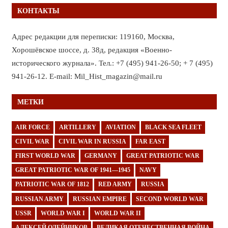
КОНТАКТЫ
Адрес редакции для переписки: 119160, Москва,
Хорошёвское шоссе, д. 38д, редакция «Военно-
исторического журнала». Тел.: +7 (495) 941-26-50; + 7 (495)
941-26-12. E-mail: Mil_Hist_magazin@mail.ru
МЕТКИ
AIR FORCE
ARTILLERY
AVIATION
BLACK SEA FLEET
CIVIL WAR
CIVIL WAR IN RUSSIA
FAR EAST
FIRST WORLD WAR
GERMANY
GREAT PATRIOTIC WAR
GREAT PATRIOTIC WAR OF 1941—1945
NAVY
PATRIOTIC WAR OF 1812
RED ARMY
RUSSIA
RUSSIAN ARMY
RUSSIAN EMPIRE
SECOND WORLD WAR
USSR
WORLD WAR I
WORLD WAR II
АЛЕКСЕЙ ОЛЕЙНИКОВ
ВЕЛИКАЯ ОТЕЧЕСТВЕННАЯ ВОЙНА