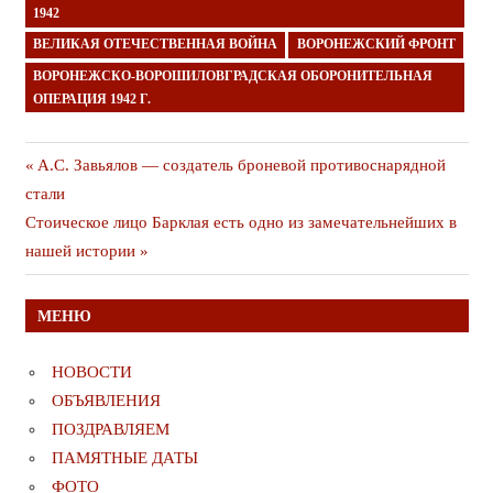
1942
ВЕЛИКАЯ ОТЕЧЕСТВЕННАЯ ВОЙНА
ВОРОНЕЖСКИЙ ФРОНТ
ВОРОНЕЖСКО-ВОРОШИЛОВГРАДСКАЯ ОБОРОНИТЕЛЬНАЯ
ОПЕРАЦИЯ 1942 Г.
Навигация
Предыдущая
А.С. Завьялов — создатель броневой противоснарядной
публикация
стали
по
Следующая
Стоическое лицо Барклая есть одно из замечательнейших в
записям
публикация
нашей истории
МЕНЮ
НОВОСТИ
ОБЪЯВЛЕНИЯ
ПОЗДРАВЛЯЕМ
ПАМЯТНЫЕ ДАТЫ
ФОТО