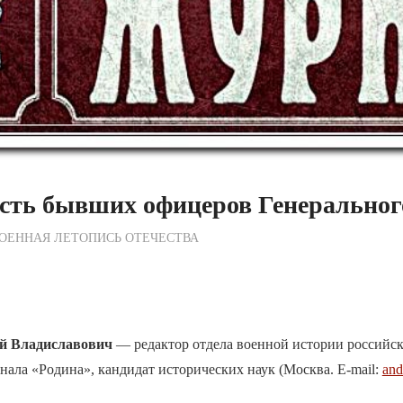
сть бывших офицеров Генеральног
журный по Редакции
ОЕННАЯ ЛЕТОПИСЬ ОТЕЧЕСТВА
й Владиславович
— редактор отдела военной истории российск
нала «Родина», кандидат исторических наук (Москва. E-mail:
and