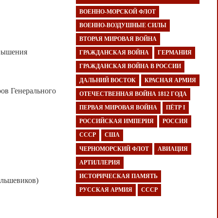
ВОЕННО-МОРСКОЙ ФЛОТ
ВОЕННО-ВОЗДУШНЫЕ СИЛЫ
ВТОРАЯ МИРОВАЯ ВОЙНА
овышения
ГРАЖДАНСКАЯ ВОЙНА
ГЕРМАНИЯ
ГРАЖДАНСКАЯ ВОЙНА В РОССИИ
ДАЛЬНИЙ ВОСТОК
КРАСНАЯ АРМИЯ
ов Генерального
ОТЕЧЕСТВЕННАЯ ВОЙНА 1812 ГОДА
ПЕРВАЯ МИРОВАЯ ВОЙНА
ПЁТР I
РОССИЙСКАЯ ИМПЕРИЯ
РОССИЯ
СССР
США
ЧЕРНОМОРСКИЙ ФЛОТ
АВИАЦИЯ
АРТИЛЛЕРИЯ
ИСТОРИЧЕСКАЯ ПАМЯТЬ
ольшевиков)
РУССКАЯ АРМИЯ
СССР