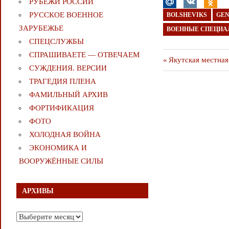
РУБЕЖИ РОССИИ
РУССКОЕ ВОЕННОЕ
BOLSHEVIKS
GEN
ЗАРУБЕЖЬЕ
ВОЕННЫЕ СПЕЦИ
СПЕЦСЛУЖБЫ
СПРАШИВАЕТЕ — ОТВЕЧАЕМ
Навигаци
Предыдущая
Якутская местная
СУЖДЕНИЯ. ВЕРСИИ
публикация
по
ТРАГЕДИЯ ПЛЕНА
ФАМИЛЬНЫЙ АРХИВ
записям
ФОРТИФИКАЦИЯ
ФОТО
ХОЛОДНАЯ ВОЙНА
ЭКОНОМИКА И
ВООРУЖЁННЫЕ СИЛЫ
АРХИВЫ
Архивы