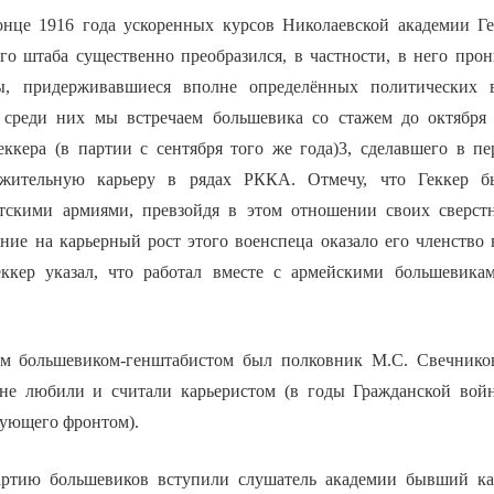
нце 1916 года ускоренных курсов Николаевской академии Ге
ого штаба существенно преобразился, в частности, в него про
, придерживавшиеся вполне определённых политических в
 среди них мы встречаем большевика со стажем до октября 
еккера (в партии с сентября того же года)3, сделавшего в п
ужительную карьеру в рядах РККА. Отмечу, что Геккер 
тскими армиями, превзойдя в этом отношении своих сверстн
ние на карьерный рост этого военспеца оказало его членство 
еккер указал, что работал вместе с армейскими большевика
м большевиком-генштабистом был полковник М.С. Свечников
 не любили и считали карьеристом (в годы Гражданской вой
ующего фронтом).
артию большевиков вступили слушатель академии бывший к