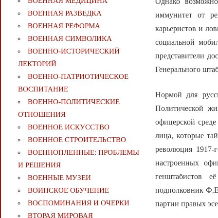
ВОЕННАЯ МЕДИЦИНА
Однако возможно
ВОЕННАЯ РАЗВЕДКА
иммунитет от ре
ВОЕННАЯ РЕФОРМА
карьеристов и ло
ВОЕННАЯ СИМВОЛИКА
социальной мобил
ВОЕННО-ИСТОРИЧЕСКИЙ
представители до
ЛЕКТОРИЙ
Генерального штаб
ВОЕННО-ПАТРИОТИЧЕСКОЕ
ВОСПИТАНИЕ
Нормой для русс
ВОЕННО-ПОЛИТИЧЕСКИE
Политической жи
ОТНОШЕНИЯ
офицерской среде
ВОЕННОЕ ИСКУССТВО
лица, которые та
ВОЕННОЕ СТРОИТЕЛЬСТВО
революция 1917-
ВОЕННОПЛЕННЫЕ: ПРОБЛЕМЫ
настроенных офи
И РЕШЕНИЯ
генштабистов е
ВОЕННЫЕ МУЗЕИ
подполковник Ф.Е.
ВОИНСКОЕ ОБУЧЕНИЕ
ВОСПОМИНАНИЯ И ОЧЕРКИ
партии правых эсе
ВТОРАЯ МИРОВАЯ