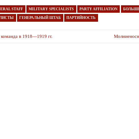
ERAL STAFF
MILITARY SPECIALISTS
PARTY AFFILIATION
БОЛЬШ
АЛИСТЫ
ГЕНЕРАЛЬНЫЙ ШТАБ
ПАРТИЙНОСТЬ
я
Следующая
 команда в 1918—1919 гг.
Молниеносн
публикация