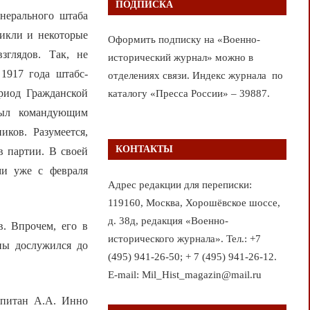
ПОДПИСКА
нерального штаба
никли и некоторые
Оформить подписку на «Военно-
зглядов. Так, не
исторический журнал» можно в
1917 года штабс-
отделениях связи. Индекс журнала по
ериод Гражданской
каталогу «Пресса России» – 39887.
был командующим
иков. Разумеется,
КОНТАКТЫ
в партии. В своей
ми уже с февраля
Адрес редакции для переписки:
119160, Москва, Хорошёвское шоссе,
д. 38д, редакция «Военно-
. Впрочем, его в
исторического журнала». Тел.: +7
ны дослужился до
(495) 941-26-50; + 7 (495) 941-26-12.
E-mail: Mil_Hist_magazin@mail.ru
апитан А.А. Инно