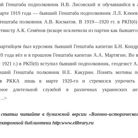
ий Генштаба подполковник Н.В. Лисовский и обучавшийся в 
марте 1919 года — бывший Генштаба подполковник Л.Л. Клюев,
нштаба полковник А.В. Косматов. В 1919—1920 гг. в РКП(б)
тмистр А.К. Семёнов (вскоре исключили из партии как бывшего
партийцем был курсовик бывший Генштаба капитан Б.Н. Конд
20 года вёл и в прошлом Генштаба капитан А.А. Мартягин. Во 
 1921 г.) в РКП(б) вступил бывший подполковник, геодезист А.
ший Генштаба полковник Н.Е. Какурин. Понять мотивы по
в РККА лишь в марте 1920-го и стремился упрочить 
анное длительной службой в различных украинских ант
<…>
статьи читайте в бумажной версии «Военно-историческог
лектронной библиотеки
http
:
www
.
elibrary
.
ru