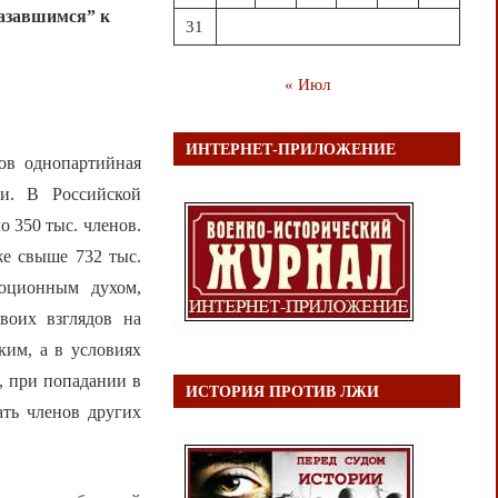
мазавшимся” к
31
« Июл
ИНТЕРНЕТ-ПРИЛОЖЕНИЕ
ков однопартийная
и. В Российской
о 350 тыс. членов.
же свыше 732 тыс.
юционным духом,
воих взглядов на
ким, а в условиях
, при попадании в
ИСТОРИЯ ПРОТИВ ЛЖИ
ать членов других