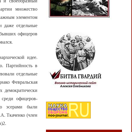
а и своеобразный
партии множество
 важным элементом
и даже отдельные
е бывших офицеров
вался.
архической идее.
о. Партийность в
твовали отдельные
днако Февральская
х демократически
 среди офицеров-
то эсерами были
А. Ткаченко (член
)2.