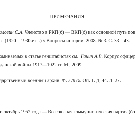
___________________
ПРИМЕЧАНИЯ
оловин С.А.
Членство в РКП(б) — ВКП(б) как основной путь п
са (1920—1930-е гг.) // Вопросы истории. 2008. № 3. С. 33—43.
оминаемых в статье генштабистах см.:
Ганин А.В.
Корпус офицер
данской войны 1917—1922 гг. М., 2009.
дарственный военный архив. Ф. 37976. Оп. 1. Д. 44. Л. 27.
по октябрь 1952 года — Всесоюзная коммунистическая партия (б