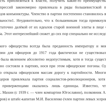
сть приблизиться к власти, получить какие-то преимуществ
прессий закономерно привлекала в ряды большевистской 
вцов конъюнктуры. Членство в партии постепенно становилось
ьности1. Неудивительно, что к большевикам тогда примкнул
статочно далёкой от их идеалов старой военной элиты в лиц
а. Этот интереснейший сюжет до сих пор специально не исследо
кого офицерства всегда была преданность императору и мон
зни для офицеров до 1917 года фактически не существовал
 была явлением абсолютно недопустимым, хотя и тогда сущес
йно состояли в партиях, нося при этом офицерские погоны. О
го открыла офицерским массам дорогу к партийности. Многи
церов привлекала партия социалистов-революционеров, хотя
ё приверженцами оказались лишь единицы. Известно, ч
 Махин (с 1939 г. — член компартии Югославии), полковник А.
ров) и штабс-капитан М.И. Василенко (член партии левых эсеров