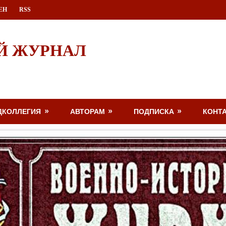
ЕН
RSS
Й ЖУРНАЛ
ДКОЛЛЕГИЯ
АВТОРАМ
ПОДПИСКА
КОНТ