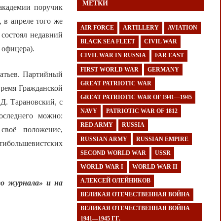
МЕТКИ
академии поручик
 в апреле того же
AIR FORCE
ARTILLERY
AVIATION
 состоял недавний
BLACK SEA FLEET
CIVIL WAR
 офицера).
CIVIL WAR IN RUSSIA
FAR EAST
FIRST WORLD WAR
GERMANY
ратьев. Партийный
GREAT PATRIOTIC WAR
время Гражданской
GREAT PATRIOTIC WAR OF 1941—1945
Д. Тарановский, с
NAVY
PATRIOTIC WAR OF 1812
следнего можно:
RED ARMY
RUSSIA
своё положение,
RUSSIAN ARMY
RUSSIAN EMPIRE
ибольшевистских
SECOND WORLD WAR
USSR
WORLD WAR I
WORLD WAR II
АЛЕКСЕЙ ОЛЕЙНИКОВ
о журнала» и на
ВЕЛИКАЯ ОТЕЧЕСТВЕННАЯ ВОЙНА
ВЕЛИКАЯ ОТЕЧЕСТВЕННАЯ ВОЙНА
1941—1945 ГГ.