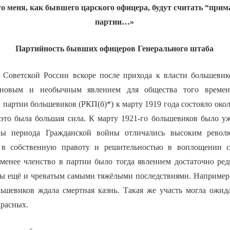
то меня, как бывшего царского офицера, будут считать “при
партии…»
Партийность бывших офицеров Генерального штаба
 Советской России вскоре после прихода к власти большеви
 новым и необычным явлением для общества того времен
партии большевиков (РКП(б)*) к марту 1919 года состояло окол
это была большая сила. К марту 1921-го большевиков было у
цы периода Гражданской войны отличались высоким револ
 в собственную правоту и решительностью в воплощении с
 менее членство в партии было тогда явлением достаточно ред
ы ещё и чреватым самыми тяжёлыми последствиями. Например
ьшевиков ждала смертная казнь. Такая же участь могла ожид
красных.