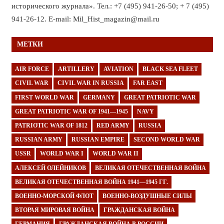
исторического журнала». Тел.: +7 (495) 941-26-50; + 7 (495)
941-26-12. E-mail: Mil_Hist_magazin@mail.ru
МЕТКИ
AIR FORCE
ARTILLERY
AVIATION
BLACK SEA FLEET
CIVIL WAR
CIVIL WAR IN RUSSIA
FAR EAST
FIRST WORLD WAR
GERMANY
GREAT PATRIOTIC WAR
GREAT PATRIOTIC WAR OF 1941—1945
NAVY
PATRIOTIC WAR OF 1812
RED ARMY
RUSSIA
RUSSIAN ARMY
RUSSIAN EMPIRE
SECOND WORLD WAR
USSR
WORLD WAR I
WORLD WAR II
АЛЕКСЕЙ ОЛЕЙНИКОВ
ВЕЛИКАЯ ОТЕЧЕСТВЕННАЯ ВОЙНА
ВЕЛИКАЯ ОТЕЧЕСТВЕННАЯ ВОЙНА 1941—1945 ГГ.
ВОЕННО-МОРСКОЙ ФЛОТ
ВОЕННО-ВОЗДУШНЫЕ СИЛЫ
ВТОРАЯ МИРОВАЯ ВОЙНА
ГРАЖДАНСКАЯ ВОЙНА