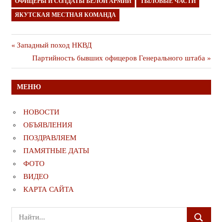
ОФИЦЕРЫ И СОЛДАТЫ БЕЛОЙ АРМИИ
ТЫЛОВЫЕ ЧАСТИ
ЯКУТСКАЯ МЕСТНАЯ КОМАНДА
Навигация
Предыдущая
Западный поход НКВД
публикация
Следующая
Партийность бывших офицеров Генерального штаба
по
публикация
записям
МЕНЮ
НОВОСТИ
ОБЪЯВЛЕНИЯ
ПОЗДРАВЛЯЕМ
ПАМЯТНЫЕ ДАТЫ
ФОТО
ВИДЕО
КАРТА САЙТА
Поиск