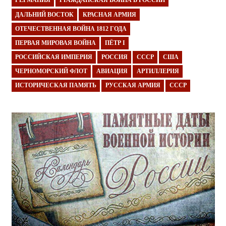
ГЕРМАНИЯ
ГРАЖДАНСКАЯ ВОЙНА В РОССИИ
ДАЛЬНИЙ ВОСТОК
КРАСНАЯ АРМИЯ
ОТЕЧЕСТВЕННАЯ ВОЙНА 1812 ГОДА
ПЕРВАЯ МИРОВАЯ ВОЙНА
ПЁТР I
РОССИЙСКАЯ ИМПЕРИЯ
РОССИЯ
СССР
США
ЧЕРНОМОРСКИЙ ФЛОТ
АВИАЦИЯ
АРТИЛЛЕРИЯ
ИСТОРИЧЕСКАЯ ПАМЯТЬ
РУССКАЯ АРМИЯ
СССР