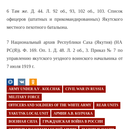
6 Там же. Д. 44. Л. 92 об., 93, 102 об., 103. Список
офицеров (штатных и прикомандированных) Якутского
местного пехотного батальона.
7 Национальный архив Республики Саха (Якутия) (НА
РС(Я)). Ф. 169. Оп. 1. Д. 48. Л. 2 об., 3. Приказ № 7 по
управлению якутского уездного воинского начальника от
7 июля 1919 г.
ARMY UNDER A.V . KOLCHAK
CIVIL WAR IN RUSSIA
MILITARY FORCE
OFFICERS AND SOLDIERS OF THE WHITE ARMY
REAR UNITS
YAKUTSK LOCAL UNIT
АРМИЯ А.В. КОЛЧАКА
ВОЕННАЯ СИЛА
ГРАЖДАНСКАЯ ВОЙНА В РОССИИ